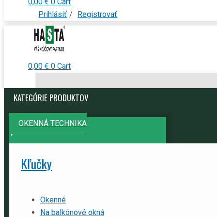
0,00
€
0
Cart
Prihlásiť
/
Registrovať
0,00
€
0
Cart
KATEGÓRIE PRODUKTOV
OKENNÁ TECHNIKA
Kľučky
Okenné
Na balkónové okná