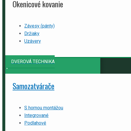
Okenicové kovanie
Závesy (pánty)
Držiaky
Uzávery
DVEROVÁ TECHNIKA
Samozatvárače
S hornou montážou
Integrované
Podlahové