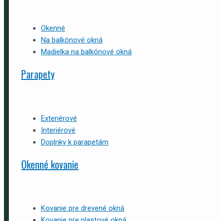
Okenné
Na balkónové okná
Madielka na balkónové okná
Parapety
Exteriérové
Interiérové
Doplnky k parapetám
Okenné kovanie
Kovanie pre drevené okná
Kovanie pre plastové okná