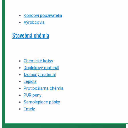
Koncoví používatelia
Výrobcovia
Stavebná chémia
Chemické kotvy
Doplnkový materiál
Izolačný materiál
Lepidlá
Protipožiarna chémia
PUR peny
Samolepiace pásky
Tmely