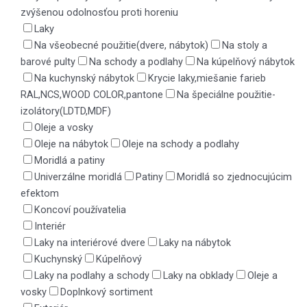
zvýšenou odolnosťou proti horeniu
Laky
Na všeobecné použitie(dvere, nábytok)
Na stoly a
barové pulty
Na schody a podlahy
Na kúpelňový nábytok
Na kuchynský nábytok
Krycie laky,miešanie farieb
RAL,NCS,WOOD COLOR,pantone
Na špeciálne použitie-
izolátory(LDTD,MDF)
Oleje a vosky
Oleje na nábytok
Oleje na schody a podlahy
Moridlá a patiny
Univerzálne moridlá
Patiny
Moridlá so zjednocujúcim
efektom
Koncoví používatelia
Interiér
Laky na interiérové dvere
Laky na nábytok
Kuchynský
Kúpelňový
Laky na podlahy a schody
Laky na obklady
Oleje a
vosky
Doplnkový sortiment