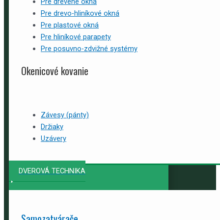
Pre drevené okná
Pre drevo-hliníkové okná
Pre plastové okná
Pre hliníkové parapety
Pre posuvno-zdvižné systémy
Okenicové kovanie
Závesy (pánty)
Držiaky
Uzávery
DVEROVÁ TECHNIKA
Samozatvárače