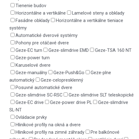
Tienenie budov
Horizontálne a vertikálne
Lamelové steny a obklady
Fasádne obklady
Horizontálne a vertikálne tieniace
systémy
Automatické dverové systémy
Pohony pre otáčavé dvere
Geze-EC turn
Geze-slimdrive EMD
Geze-TSA 160 NT
Geze-power turn
Karuselové dvere
Geze-manuálny
Geze-Push&Go
Geze-plne
automatický
Geze-celopresklenný
Posuvné automatické dvere
Geze-slimdrive SC-RSC
Geze-slimdrive SLT teleskopické
Geze-EC drive
Geze-power drive PL
Geze-slimdrive
SL-NT
Ovládacie prvky
Hliníkové profily na okná a dvere
Hliníkové profily na zimné záhrady
Pre balkónové