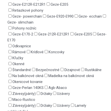
Geze-E212R-E212R1
Geze-E205
Retiazkové pohony
Geze- powerchain
Geze-E920-E990
Geze- ecchain
Geze- slimchain
Pohony nožníc
Geze-E170-2
Geze-212R-E212R1
Geze-E205
Geze-
E170
Odkvapnice
Rámové
Krídlové
Koncovky
Kľučky
Okenné
Štandardné
Bezpečnostné
Dizajnové
Rustikálne
Na balkónové okná
Madielka na balkónové okná
Okenicové kovanie
Geze-Perlan 140KS
Agb-Abaco
Závesy(pánty)
Držiaky
Uzávery
Maco-Rustico
Závesy(pánty)
Držiaky
Uzávery
Lamely