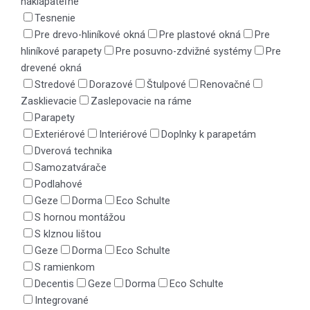
naklápateľné
Tesnenie
Pre drevo-hliníkové okná
Pre plastové okná
Pre
hliníkové parapety
Pre posuvno-zdvižné systémy
Pre
drevené okná
Stredové
Dorazové
Štulpové
Renovačné
Zasklievacie
Zaslepovacie na ráme
Parapety
Exteriérové
Interiérové
Doplnky k parapetám
Dverová technika
Samozatvárače
Podlahové
Geze
Dorma
Eco Schulte
S hornou montážou
S klznou lištou
Geze
Dorma
Eco Schulte
S ramienkom
Decentis
Geze
Dorma
Eco Schulte
Integrované