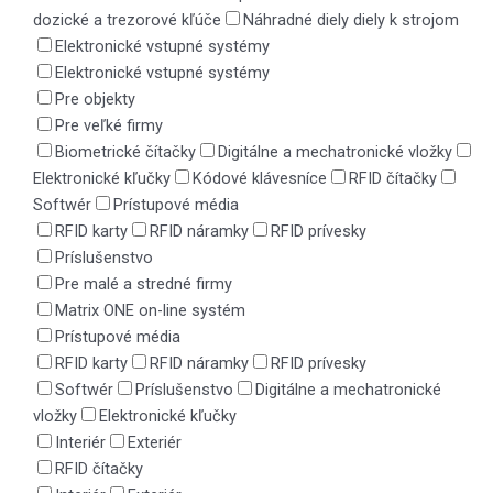
dozické a trezorové kľúče
Náhradné diely diely k strojom
Elektronické vstupné systémy
Elektronické vstupné systémy
Pre objekty
Pre veľké firmy
Biometrické čítačky
Digitálne a mechatronické vložky
Elektronické kľučky
Kódové klávesníce
RFID čítačky
Softwér
Prístupové média
RFID karty
RFID náramky
RFID prívesky
Príslušenstvo
Pre malé a stredné firmy
Matrix ONE on-line systém
Prístupové média
RFID karty
RFID náramky
RFID prívesky
Softwér
Príslušenstvo
Digitálne a mechatronické
vložky
Elektronické kľučky
Interiér
Exteriér
RFID čítačky