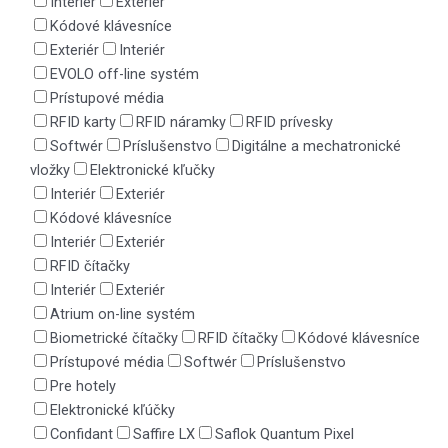
Interiér
Exteriér
Kódové klávesníce
Exteriér
Interiér
EVOLO off-line systém
Prístupové média
RFID karty
RFID náramky
RFID prívesky
Softwér
Príslušenstvo
Digitálne a mechatronické
vložky
Elektronické kľučky
Interiér
Exteriér
Kódové klávesníce
Interiér
Exteriér
RFID čítačky
Interiér
Exteriér
Atrium on-line systém
Biometrické čítačky
RFID čítačky
Kódové klávesníce
Prístupové média
Softwér
Príslušenstvo
Pre hotely
Elektronické kľúčky
Confidant
Saffire LX
Saflok Quantum Pixel