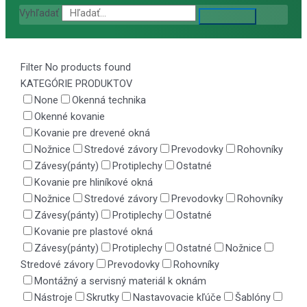
Vyhľadať
Filter
No products found
KATEGÓRIE PRODUKTOV
None
Okenná technika
Okenné kovanie
Kovanie pre drevené okná
Nožnice
Stredové závory
Prevodovky
Rohovníky
Závesy(pánty)
Protiplechy
Ostatné
Kovanie pre hliníkové okná
Nožnice
Stredové závory
Prevodovky
Rohovníky
Závesy(pánty)
Protiplechy
Ostatné
Kovanie pre plastové okná
Závesy(pánty)
Protiplechy
Ostatné
Nožnice
Stredové závory
Prevodovky
Rohovníky
Montážný a servisný materiál k oknám
Nástroje
Skrutky
Nastavovacie kľúče
Šablóny