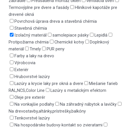
zábradlie
Predsadená montáž okien
ventilácia dverí
Termovýplne pre dvere a fasády
Hliníkové kapotáže pre
drevené okná
Povrchová úprava dreva a stavebná chémia
Stavebná chémia
Izolačný materiál
samolepiace pásky
Lepidlá
Protipožiarna chémia
Chemické kotvy
Doplnkový
materiál
Tmely
PUR peny
Farby a laky na drevo
Výrobcovia
Exteriér
Hrubovrstvé lazúry
Lazúry a krycie laky pre okná a dvere
Miešanie farieb
RAL,NCS,Color Line
Lazúry s metalickým efektom
Oleje pre exterér
Na vonkajšie podlahy
Na záhradný nábytok a lavičky
Na drevostavby,altánky,prístrešky,balkóny
Tenkovrstvé lazúry
Na hospodárske budovy-kontakt so zvieratami