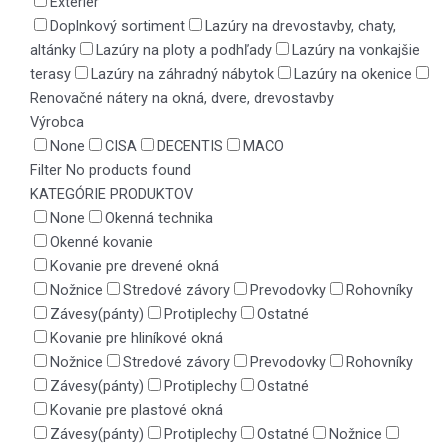
Exteriér
Doplnkový sortiment
Lazúry na drevostavby, chaty,
altánky
Lazúry na ploty a podhľady
Lazúry na vonkajšie
terasy
Lazúry na záhradný nábytok
Lazúry na okenice
Renovačné nátery na okná, dvere, drevostavby
Výrobca
None
CISA
DECENTIS
MACO
Filter
No products found
KATEGÓRIE PRODUKTOV
None
Okenná technika
Okenné kovanie
Kovanie pre drevené okná
Nožnice
Stredové závory
Prevodovky
Rohovníky
Závesy(pánty)
Protiplechy
Ostatné
Kovanie pre hliníkové okná
Nožnice
Stredové závory
Prevodovky
Rohovníky
Závesy(pánty)
Protiplechy
Ostatné
Kovanie pre plastové okná
Závesy(pánty)
Protiplechy
Ostatné
Nožnice