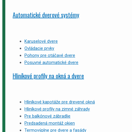
Automatické dverové systémy
Karuselové dvere
Ovládacie prvky
Pohony pre otáčavé dvere
Posuvné automatické dvere
Hliníkové profily na okná a dvere
Hliníkové kapotáže pre drevené okná
Hliníkové profily na zimné záhrady
Pre balkónové zábradlie
Predsadená montáž okien
Termovýplne pre dvere a fasády