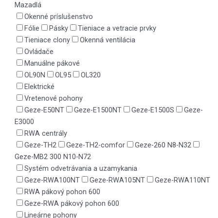
Mazadlá
Okenné príslušenstvo
Fólie
Pásky
Tieniace a vetracie prvky
Tieniace clony
Okenná ventilácia
Ovládače
Manuálne pákové
OL90N
OL95
OL320
Elektrické
Vretenové pohony
Geze-E50NT
Geze-E1500NT
Geze-E1500S
Geze-
E3000
RWA centrály
Geze-TH2
Geze-TH2-comfor
Geze-260 N8-N32
Geze-MB2 300 N10-N72
Systém odvetrávania a uzamykania
Geze-RWA100NT
Geze-RWA105NT
Geze-RWA110NT
RWA pákový pohon 600
Geze-RWA pákový pohon 600
Lineárne pohony