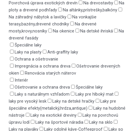
Povrchová úprava exotických drevín
Na drevostavby
Na
ploty a drevené podhľady
Na altánky,prístrešky,balkóny
Na záhradný nábytok a lavičky
Na vonkajšie
terasy,bazény,drevené chodníky
Na drevené
mosty,krovy,nosníky
Na okenice
Na detské ihriská
Na
drevené fasády
Špeciálne laky
Laky na plasty
Anti-graffity laky
Ochrana a ošetrovanie
Impregnácia a ochrana dreva
Ošetrovanie drevených
okien
Renovácia starých náterov
Interiér
Ošetrovanie a ochrana dreva
Špeciálne laky
Laky s naturálnym vzhľadom
Laky pre hlboký mat
laky pre vysoký lesk
Laky na detské hračky
Laky pre
špeciálne efekty(metalický,hrdza,antique)
Laky na hudobné
nástroje
Laky na exotické dreviny
Laky na povrchovú
úpravu lodí
Laky na športové náradia
Laky na sklo
Laky na plaváky
Laky odolné káve-Coffeeproof
Laky so