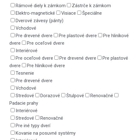
Rámové diely k zámkom
Zástrče k zámkom
Elektro-magnetické
Visiace
Špeciálne
Dverové závesy (pánty)
Vchodové
Pre drevené dvere
Pre plastové dvere
Pre hliníkové
dvere
Pre oceľové dvere
Interiérové
Pre oceľové dvere
Pre drevené dvere
Pre plastové
dvere
Pre hliníkové dvere
Tesnenie
Pre drevené dvere
Vchodové
Stredové
Dorazové
Štulpové
Renovačné
Padacie prahy
Interiérové
Stredové
Renovačné
Pre iné typy dverí
Kovanie na posuvné systémy