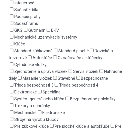
Interiérové
Súčasť krídla
Padacie prahy
Súčasť rámu
GKG
Gutmann
BKV
Mechanické uzamykacie systémy
Kľúče
Štandard zúbkované
Štandard ploché
Dozické a
trezorové
Autokľúče
Označovače a kľúčenky
Cylindrické vložky
Zjednotenie a úprava vložiek
Servis vložiek
Náhradné
diely
Mazanie vložiek
Stavebné
Bezpečnostné
Trieda bezpečnosti 3
Trieda bezpečnosti 4
Elektronické
Špeciálne
Systém generálneho kľúča
Bezpečnostné polvložky
Trezory a schránky
Mechanické
Elektronické
Stroje na výrobu kľúčov
Pre zúbkové kľúče
Pre ploché kľúče a autokľúče
Pre