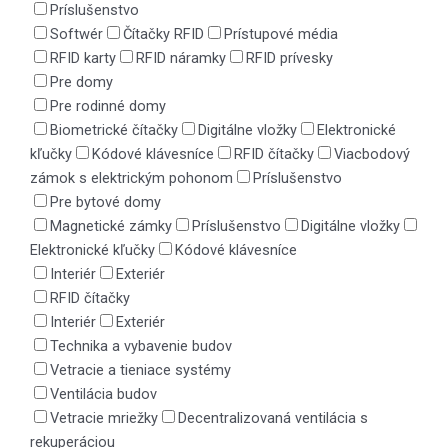
Príslušenstvo
Softwér
Čítačky RFID
Prístupové média
RFID karty
RFID náramky
RFID prívesky
Pre domy
Pre rodinné domy
Biometrické čítačky
Digitálne vložky
Elektronické
kľučky
Kódové klávesníce
RFID čítačky
Viacbodový
zámok s elektrickým pohonom
Príslušenstvo
Pre bytové domy
Magnetické zámky
Príslušenstvo
Digitálne vložky
Elektronické kľučky
Kódové klávesníce
Interiér
Exteriér
RFID čítačky
Interiér
Exteriér
Technika a vybavenie budov
Vetracie a tieniace systémy
Ventilácia budov
Vetracie mriežky
Decentralizovaná ventilácia s
rekuperáciou