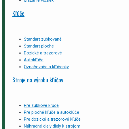
Mazanie vložiek
Kľúče
Štandart zúbkované
Štandart ploché
Dozické a trezorové
Autokľúče
Označovače a kľúčenky
Stroje na výrobu kľúčov
Pre zúbkové kľúče
Pre ploché kľúče a autokľúče
Pre dozické a trezorové kľúče
Náhradné diely diely k strojom