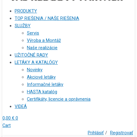
PRODUKTY
TOP RIEŠENIA / NAŠE RIEŠENIA
SLUŽBY
Servis
Výroba a Montáž
Naše realizácie
UŽITOČNÉ RADY
LETÁKY A KATALÓGY
Novinky
Akciové letáky
Informačné letáky
HASTA katalóg
Certifikáty, licencie a oprávnenia
VIDEÁ
0,00
€
0
Cart
Prihlásiť
/
Registrovať