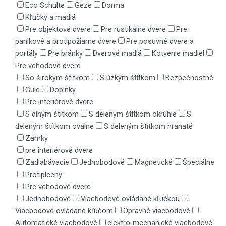
Eco Schulte
Geze
Dorma
Kľučky a madlá
Pre objektové dvere
Pre rustikálne dvere
Pre
panikové a protipožiarne dvere
Pre posuvné dvere a
portály
Pre bránky
Dverové madlá
Kotvenie madiel
Pre vchodové dvere
So širokým štítkom
S úzkym štítkom
Bezpečnostné
Gule
Doplnky
Pre interiérové dvere
S dlhým štítkom
S deleným štítkom okrúhle
S
deleným štítkom oválne
S deleným štítkom hranaté
Zámky
pre interiérové dvere
Zadlabávacie
Jednobodové
Magnetické
Špeciálne
Protiplechy
Pre vchodové dvere
Jednobodové
Viacbodové ovládané kľučkou
Viacbodové ovládané kľúčom
Opravné viacbodové
Automatické viacbodové
elektro-mechanické viacbodové