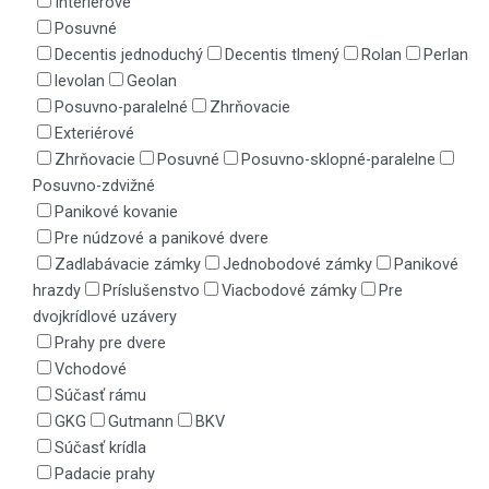
Interiérové
Posuvné
Decentis jednoduchý
Decentis tlmený
Rolan
Perlan
levolan
Geolan
Posuvno-paralelné
Zhrňovacie
Exteriérové
Zhrňovacie
Posuvné
Posuvno-sklopné-paralelne
Posuvno-zdvižné
Panikové kovanie
Pre núdzové a panikové dvere
Zadlabávacie zámky
Jednobodové zámky
Panikové
hrazdy
Príslušenstvo
Viacbodové zámky
Pre
dvojkrídlové uzávery
Prahy pre dvere
Vchodové
Súčasť rámu
GKG
Gutmann
BKV
Súčasť krídla
Padacie prahy