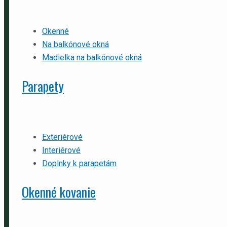
Okenné
Na balkónové okná
Madielka na balkónové okná
Parapety
Exteriérové
Interiérové
Doplnky k parapetám
Okenné kovanie