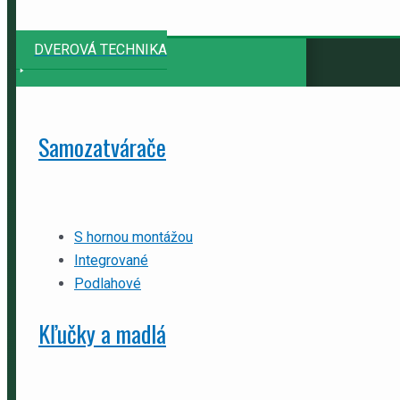
DVEROVÁ TECHNIKA
Samozatvárače
S hornou montážou
Integrované
Podlahové
Kľučky a madlá