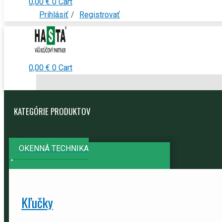
0,00
€
0
Cart
Prihlásiť
/
Registrovať
0,00
€
0
Cart
KATEGÓRIE PRODUKTOV
OKENNÁ TECHNIKA
Kľučky