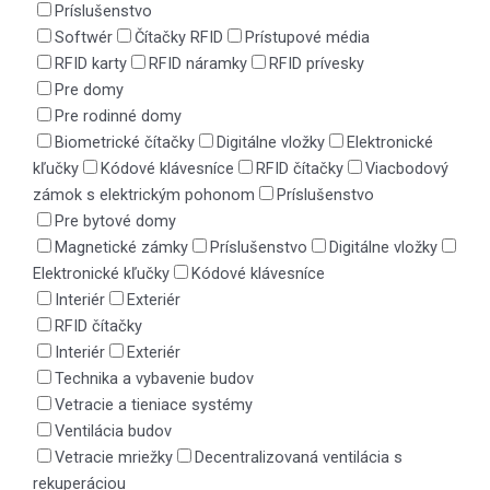
Príslušenstvo
Softwér
Čítačky RFID
Prístupové média
RFID karty
RFID náramky
RFID prívesky
Pre domy
Pre rodinné domy
Biometrické čítačky
Digitálne vložky
Elektronické
kľučky
Kódové klávesníce
RFID čítačky
Viacbodový
zámok s elektrickým pohonom
Príslušenstvo
Pre bytové domy
Magnetické zámky
Príslušenstvo
Digitálne vložky
Elektronické kľučky
Kódové klávesníce
Interiér
Exteriér
RFID čítačky
Interiér
Exteriér
Technika a vybavenie budov
Vetracie a tieniace systémy
Ventilácia budov
Vetracie mriežky
Decentralizovaná ventilácia s
rekuperáciou