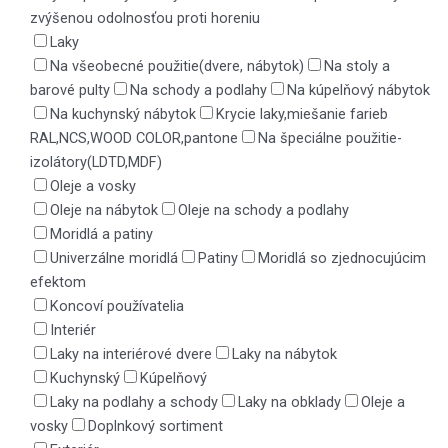
zvýšenou odolnosťou proti horeniu
Laky
Na všeobecné použitie(dvere, nábytok)
Na stoly a
barové pulty
Na schody a podlahy
Na kúpelňový nábytok
Na kuchynský nábytok
Krycie laky,miešanie farieb
RAL,NCS,WOOD COLOR,pantone
Na špeciálne použitie-
izolátory(LDTD,MDF)
Oleje a vosky
Oleje na nábytok
Oleje na schody a podlahy
Moridlá a patiny
Univerzálne moridlá
Patiny
Moridlá so zjednocujúcim
efektom
Koncoví používatelia
Interiér
Laky na interiérové dvere
Laky na nábytok
Kuchynský
Kúpelňový
Laky na podlahy a schody
Laky na obklady
Oleje a
vosky
Doplnkový sortiment