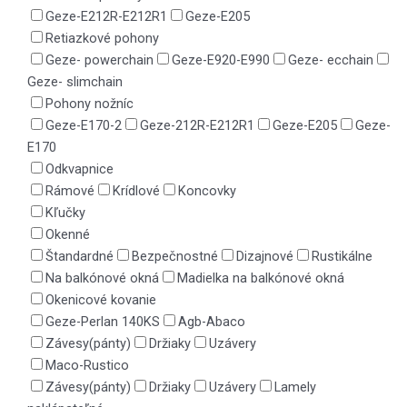
Geze-E212R-E212R1
Geze-E205
Retiazkové pohony
Geze- powerchain
Geze-E920-E990
Geze- ecchain
Geze- slimchain
Pohony nožníc
Geze-E170-2
Geze-212R-E212R1
Geze-E205
Geze-
E170
Odkvapnice
Rámové
Krídlové
Koncovky
Kľučky
Okenné
Štandardné
Bezpečnostné
Dizajnové
Rustikálne
Na balkónové okná
Madielka na balkónové okná
Okenicové kovanie
Geze-Perlan 140KS
Agb-Abaco
Závesy(pánty)
Držiaky
Uzávery
Maco-Rustico
Závesy(pánty)
Držiaky
Uzávery
Lamely