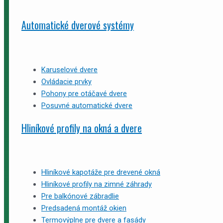
Automatické dverové systémy
Karuselové dvere
Ovládacie prvky
Pohony pre otáčavé dvere
Posuvné automatické dvere
Hliníkové profily na okná a dvere
Hliníkové kapotáže pre drevené okná
Hliníkové profily na zimné záhrady
Pre balkónové zábradlie
Predsadená montáž okien
Termovýplne pre dvere a fasády