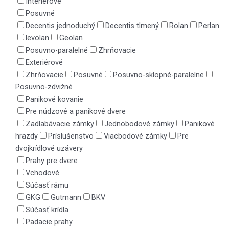
Interiérové
Posuvné
Decentis jednoduchý
Decentis tlmený
Rolan
Perlan
levolan
Geolan
Posuvno-paralelné
Zhrňovacie
Exteriérové
Zhrňovacie
Posuvné
Posuvno-sklopné-paralelne
Posuvno-zdvižné
Panikové kovanie
Pre núdzové a panikové dvere
Zadlabávacie zámky
Jednobodové zámky
Panikové
hrazdy
Príslušenstvo
Viacbodové zámky
Pre
dvojkrídlové uzávery
Prahy pre dvere
Vchodové
Súčasť rámu
GKG
Gutmann
BKV
Súčasť krídla
Padacie prahy