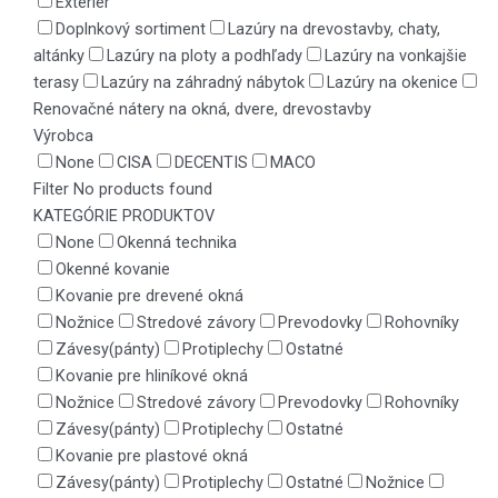
Exteriér
Doplnkový sortiment
Lazúry na drevostavby, chaty,
altánky
Lazúry na ploty a podhľady
Lazúry na vonkajšie
terasy
Lazúry na záhradný nábytok
Lazúry na okenice
Renovačné nátery na okná, dvere, drevostavby
Výrobca
None
CISA
DECENTIS
MACO
Filter
No products found
KATEGÓRIE PRODUKTOV
None
Okenná technika
Okenné kovanie
Kovanie pre drevené okná
Nožnice
Stredové závory
Prevodovky
Rohovníky
Závesy(pánty)
Protiplechy
Ostatné
Kovanie pre hliníkové okná
Nožnice
Stredové závory
Prevodovky
Rohovníky
Závesy(pánty)
Protiplechy
Ostatné
Kovanie pre plastové okná
Závesy(pánty)
Protiplechy
Ostatné
Nožnice