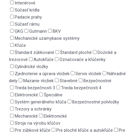
Interiérové
Súčasť krídla
Padacie prahy
Súčasť rámu
GKG
Gutmann
BKV
Mechanické uzamykacie systémy
Kľúče
Štandard zúbkované
Štandard ploché
Dozické a
trezorové
Autokľúče
Označovače a kľúčenky
Cylindrické vložky
Zjednotenie a úprava vložiek
Servis vložiek
Náhradné
diely
Mazanie vložiek
Stavebné
Bezpečnostné
Trieda bezpečnosti 3
Trieda bezpečnosti 4
Elektronické
Špeciálne
Systém generálneho kľúča
Bezpečnostné polvložky
Trezory a schránky
Mechanické
Elektronické
Stroje na výrobu kľúčov
Pre zúbkové kľúče
Pre ploché kľúče a autokľúče
Pre