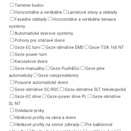
Tienenie budov
Horizontálne a vertikálne
Lamelové steny a obklady
Fasádne obklady
Horizontálne a vertikálne tieniace
systémy
Automatické dverové systémy
Pohony pre otáčavé dvere
Geze-EC turn
Geze-slimdrive EMD
Geze-TSA 160 NT
Geze-power turn
Karuselové dvere
Geze-manuálny
Geze-Push&Go
Geze-plne
automatický
Geze-celopresklenný
Posuvné automatické dvere
Geze-slimdrive SC-RSC
Geze-slimdrive SLT teleskopické
Geze-EC drive
Geze-power drive PL
Geze-slimdrive
SL-NT
Ovládacie prvky
Hliníkové profily na okná a dvere
Hliníkové profily na zimné záhrady
Pre balkónové