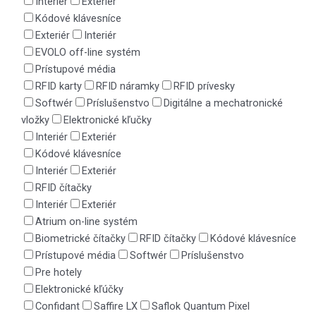
Interiér
Exteriér
Kódové klávesníce
Exteriér
Interiér
EVOLO off-line systém
Prístupové média
RFID karty
RFID náramky
RFID prívesky
Softwér
Príslušenstvo
Digitálne a mechatronické
vložky
Elektronické kľučky
Interiér
Exteriér
Kódové klávesníce
Interiér
Exteriér
RFID čítačky
Interiér
Exteriér
Atrium on-line systém
Biometrické čítačky
RFID čítačky
Kódové klávesníce
Prístupové média
Softwér
Príslušenstvo
Pre hotely
Elektronické kľúčky
Confidant
Saffire LX
Saflok Quantum Pixel