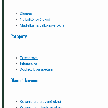
Okenné
Na balkónové okná
Madielka na balkónové okná
Parapety
Exteriérové
Interiérové
Doplnky k parapetám
Okenné kovanie
Kovanie pre drevené okná
Kovanie pre plastové okná