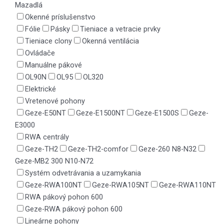
Mazadlá
Okenné príslušenstvo
Fólie
Pásky
Tieniace a vetracie prvky
Tieniace clony
Okenná ventilácia
Ovládače
Manuálne pákové
OL90N
OL95
OL320
Elektrické
Vretenové pohony
Geze-E50NT
Geze-E1500NT
Geze-E1500S
Geze-
E3000
RWA centrály
Geze-TH2
Geze-TH2-comfor
Geze-260 N8-N32
Geze-MB2 300 N10-N72
Systém odvetrávania a uzamykania
Geze-RWA100NT
Geze-RWA105NT
Geze-RWA110NT
RWA pákový pohon 600
Geze-RWA pákový pohon 600
Lineárne pohony