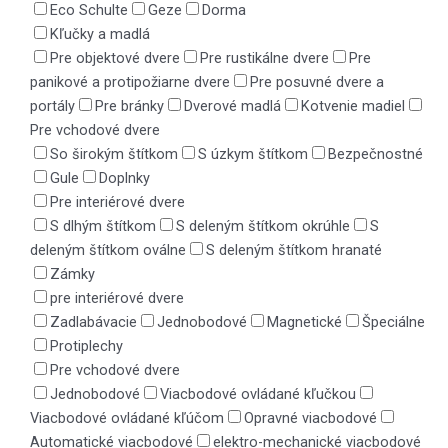
Eco Schulte
Geze
Dorma
Kľučky a madlá
Pre objektové dvere
Pre rustikálne dvere
Pre
panikové a protipožiarne dvere
Pre posuvné dvere a
portály
Pre bránky
Dverové madlá
Kotvenie madiel
Pre vchodové dvere
So širokým štítkom
S úzkym štítkom
Bezpečnostné
Gule
Doplnky
Pre interiérové dvere
S dlhým štítkom
S deleným štítkom okrúhle
S
deleným štítkom oválne
S deleným štítkom hranaté
Zámky
pre interiérové dvere
Zadlabávacie
Jednobodové
Magnetické
Špeciálne
Protiplechy
Pre vchodové dvere
Jednobodové
Viacbodové ovládané kľučkou
Viacbodové ovládané kľúčom
Opravné viacbodové
Automatické viacbodové
elektro-mechanické viacbodové