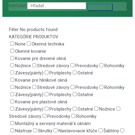
Vyhľadať
Filter
No products found
KATEGÓRIE PRODUKTOV
None
Okenná technika
Okenné kovanie
Kovanie pre drevené okná
Nožnice
Stredové závory
Prevodovky
Rohovníky
Závesy(pánty)
Protiplechy
Ostatné
Kovanie pre hliníkové okná
Nožnice
Stredové závory
Prevodovky
Rohovníky
Závesy(pánty)
Protiplechy
Ostatné
Kovanie pre plastové okná
Závesy(pánty)
Protiplechy
Ostatné
Nožnice
Stredové závory
Prevodovky
Rohovníky
Montážný a servisný materiál k oknám
Nástroje
Skrutky
Nastavovacie kľúče
Šablóny