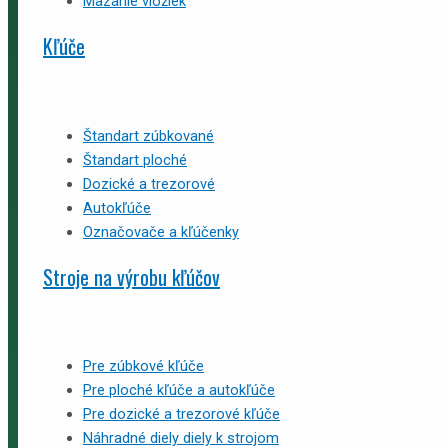
Mazanie vložiek
Kľúče
Štandart zúbkované
Štandart ploché
Dozické a trezorové
Autokľúče
Označovače a kľúčenky
Stroje na výrobu kľúčov
Pre zúbkové kľúče
Pre ploché kľúče a autokľúče
Pre dozické a trezorové kľúče
Náhradné diely diely k strojom