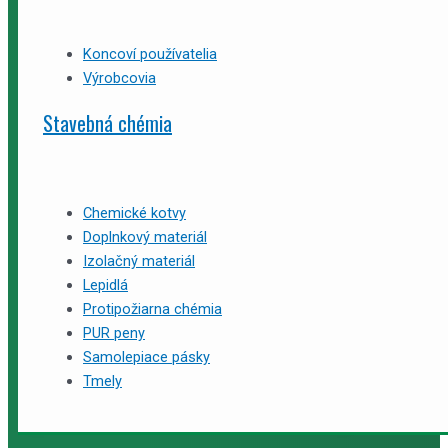
Koncoví používatelia
Výrobcovia
Stavebná chémia
Chemické kotvy
Doplnkový materiál
Izolačný materiál
Lepidlá
Protipožiarna chémia
PUR peny
Samolepiace pásky
Tmely