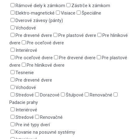
Rámové diely k zámkom
Zástrče k zámkom
Elektro-magnetické
Visiace
Špeciálne
Dverové závesy (pánty)
Vchodové
Pre drevené dvere
Pre plastové dvere
Pre hliníkové
dvere
Pre oceľové dvere
Interiérové
Pre oceľové dvere
Pre drevené dvere
Pre plastové
dvere
Pre hliníkové dvere
Tesnenie
Pre drevené dvere
Vchodové
Stredové
Dorazové
Štulpové
Renovačné
Padacie prahy
Interiérové
Stredové
Renovačné
Pre iné typy dverí
Kovanie na posuvné systémy