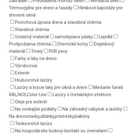
zábradlie
Predsadená montáž okien
ventilácia dverí
Termovýplne pre dvere a fasády
Hliníkové kapotáže pre
drevené okná
Povrchová úprava dreva a stavebná chémia
Stavebná chémia
Izolačný materiál
samolepiace pásky
Lepidlá
Protipožiarna chémia
Chemické kotvy
Doplnkový
materiál
Tmely
PUR peny
Farby a laky na drevo
Výrobcovia
Exteriér
Hrubovrstvé lazúry
Lazúry a krycie laky pre okná a dvere
Miešanie farieb
RAL,NCS,Color Line
Lazúry s metalickým efektom
Oleje pre exterér
Na vonkajšie podlahy
Na záhradný nábytok a lavičky
Na drevostavby,altánky,prístrešky,balkóny
Tenkovrstvé lazúry
Na hospodárske budovy-kontakt so zvieratami