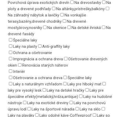
Povrchová úprava exotických drevín
Na drevostavby
Na
ploty a drevené podhľady
Na altánky,prístrešky,balkóny
Na záhradný nábytok a lavičky
Na vonkajšie
terasy,bazény,drevené chodníky
Na drevené
mosty,krovy,nosníky
Na okenice
Na detské ihriská
Na
drevené fasády
Špeciálne laky
Laky na plasty
Anti-graffity laky
Ochrana a ošetrovanie
Impregnácia a ochrana dreva
Ošetrovanie drevených
okien
Renovácia starých náterov
Interiér
Ošetrovanie a ochrana dreva
Špeciálne laky
Laky s naturálnym vzhľadom
Laky pre hlboký mat
laky pre vysoký lesk
Laky na detské hračky
Laky pre
špeciálne efekty(metalický,hrdza,antique)
Laky na hudobné
nástroje
Laky na exotické dreviny
Laky na povrchovú
úpravu lodí
Laky na športové náradia
Laky na sklo
Laky na plaváky
Laky odolné káve-Coffeeproof
Laky so