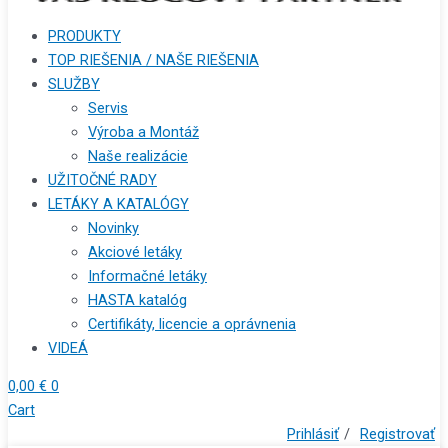
PRODUKTY
TOP RIEŠENIA / NAŠE RIEŠENIA
SLUŽBY
Servis
Výroba a Montáž
Naše realizácie
UŽITOČNÉ RADY
LETÁKY A KATALÓGY
Novinky
Akciové letáky
Informačné letáky
HASTA katalóg
Certifikáty, licencie a oprávnenia
VIDEÁ
0,00
€
0
Cart
Prihlásiť
/
Registrovať