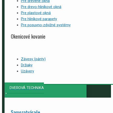
Pre drevené okná
Pre drevo-hliníkové okná
Pre plastové okná
Pre hliníkové parapety
Pre posuvno-zdvižné systémy
Okenicové kovanie
Závesy (pánty)
Držiaky
Uzávery
DVEROVÁ TECHNIKA
Samozatvárače