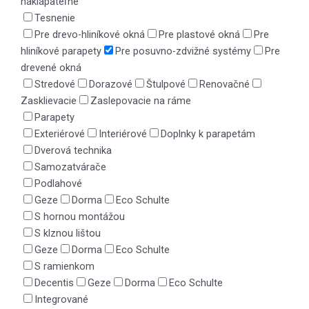
naklápateľné
Tesnenie
Pre drevo-hliníkové okná
Pre plastové okná
Pre
hliníkové parapety
Pre posuvno-zdvižné systémy
Pre
drevené okná
Stredové
Dorazové
Štulpové
Renovačné
Zasklievacie
Zaslepovacie na ráme
Parapety
Exteriérové
Interiérové
Doplnky k parapetám
Dverová technika
Samozatvárače
Podlahové
Geze
Dorma
Eco Schulte
S hornou montážou
S klznou lištou
Geze
Dorma
Eco Schulte
S ramienkom
Decentis
Geze
Dorma
Eco Schulte
Integrované