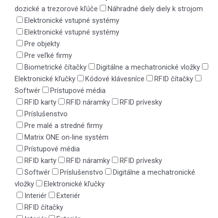
dozické a trezorové kľúče
Náhradné diely diely k strojom
Elektronické vstupné systémy
Elektronické vstupné systémy
Pre objekty
Pre veľké firmy
Biometrické čítačky
Digitálne a mechatronické vložky
Elektronické kľučky
Kódové klávesníce
RFID čítačky
Softwér
Prístupové média
RFID karty
RFID náramky
RFID prívesky
Príslušenstvo
Pre malé a stredné firmy
Matrix ONE on-line systém
Prístupové média
RFID karty
RFID náramky
RFID prívesky
Softwér
Príslušenstvo
Digitálne a mechatronické
vložky
Elektronické kľučky
Interiér
Exteriér
RFID čítačky