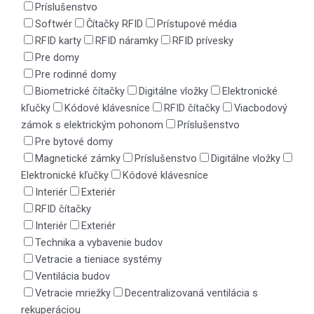
Príslušenstvo
Softwér
Čítačky RFID
Prístupové média
RFID karty
RFID náramky
RFID prívesky
Pre domy
Pre rodinné domy
Biometrické čítačky
Digitálne vložky
Elektronické
kľučky
Kódové klávesníce
RFID čítačky
Viacbodový
zámok s elektrickým pohonom
Príslušenstvo
Pre bytové domy
Magnetické zámky
Príslušenstvo
Digitálne vložky
Elektronické kľučky
Kódové klávesníce
Interiér
Exteriér
RFID čítačky
Interiér
Exteriér
Technika a vybavenie budov
Vetracie a tieniace systémy
Ventilácia budov
Vetracie mriežky
Decentralizovaná ventilácia s
rekuperáciou