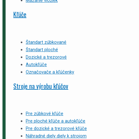
Mazanie vložiek
Kľúče
Štandart zúbkované
Štandart ploché
Dozické a trezorové
Autokľúče
Označovače a kľúčenky
Stroje na výrobu kľúčov
Pre zúbkové kľúče
Pre ploché kľúče a autokľúče
Pre dozické a trezorové kľúče
Náhradné diely diely k strojom