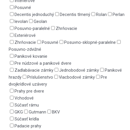
Interiérové
Posuvné
Decentis jednoduchý
Decentis tlmený
Rolan
Perlan
levolan
Geolan
Posuvno-paralelné
Zhrňovacie
Exteriérové
Zhrňovacie
Posuvné
Posuvno-sklopné-paralelne
Posuvno-zdvižné
Panikové kovanie
Pre núdzové a panikové dvere
Zadlabávacie zámky
Jednobodové zámky
Panikové
hrazdy
Príslušenstvo
Viacbodové zámky
Pre
dvojkrídlové uzávery
Prahy pre dvere
Vchodové
Súčasť rámu
GKG
Gutmann
BKV
Súčasť krídla
Padacie prahy