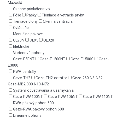
Mazadlá
Okenné príslušenstvo
Fólie
Pásky
Tieniace a vetracie prvky
Tieniace clony
Okenná ventilácia
Ovládače
Manuálne pákové
OL90N
OL95
OL320
Elektrické
Vretenové pohony
Geze-E50NT
Geze-E1500NT
Geze-E1500S
Geze-
E3000
RWA centrály
Geze-TH2
Geze-TH2-comfor
Geze-260 N8-N32
Geze-MB2 300 N10-N72
Systém odvetrávania a uzamykania
Geze-RWA100NT
Geze-RWA105NT
Geze-RWA110NT
RWA pákový pohon 600
Geze-RWA pákový pohon 600
Lineárne pohony