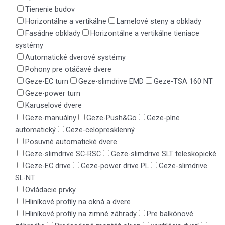
Tienenie budov
Horizontálne a vertikálne
Lamelové steny a obklady
Fasádne obklady
Horizontálne a vertikálne tieniace
systémy
Automatické dverové systémy
Pohony pre otáčavé dvere
Geze-EC turn
Geze-slimdrive EMD
Geze-TSA 160 NT
Geze-power turn
Karuselové dvere
Geze-manuálny
Geze-Push&Go
Geze-plne
automatický
Geze-celopresklenný
Posuvné automatické dvere
Geze-slimdrive SC-RSC
Geze-slimdrive SLT teleskopické
Geze-EC drive
Geze-power drive PL
Geze-slimdrive
SL-NT
Ovládacie prvky
Hliníkové profily na okná a dvere
Hliníkové profily na zimné záhrady
Pre balkónové