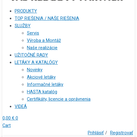
PRODUKTY
TOP RIEŠENIA / NAŠE RIEŠENIA
SLUŽBY
Servis
Výroba a Montáž
Naše realizácie
UŽITOČNÉ RADY
LETÁKY A KATALÓGY
Novinky
Akciové letáky
Informačné letáky
HASTA katalóg
Certifikáty, licencie a oprávnenia
VIDEÁ
0,00
€
0
Cart
Prihlásiť
/
Registrovať