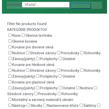
Vyhľadať
Filter
No products found
KATEGÓRIE PRODUKTOV
None
Okenná technika
Okenné kovanie
Kovanie pre drevené okná
Nožnice
Stredové závory
Prevodovky
Rohovníky
Závesy(pánty)
Protiplechy
Ostatné
Kovanie pre hliníkové okná
Nožnice
Stredové závory
Prevodovky
Rohovníky
Závesy(pánty)
Protiplechy
Ostatné
Kovanie pre plastové okná
Závesy(pánty)
Protiplechy
Ostatné
Nožnice
Stredové závory
Prevodovky
Rohovníky
Montážný a servisný materiál k oknám
Nástroje
Skrutky
Nastavovacie kľúče
Šablóny