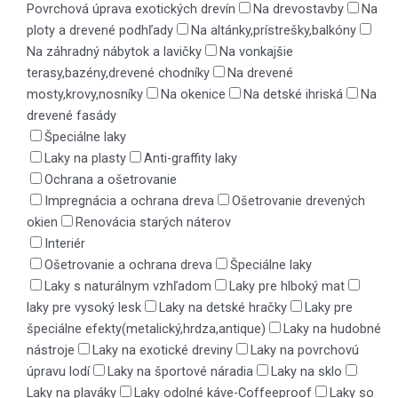
Povrchová úprava exotických drevín
Na drevostavby
Na
ploty a drevené podhľady
Na altánky,prístrešky,balkóny
Na záhradný nábytok a lavičky
Na vonkajšie
terasy,bazény,drevené chodníky
Na drevené
mosty,krovy,nosníky
Na okenice
Na detské ihriská
Na
drevené fasády
Špeciálne laky
Laky na plasty
Anti-graffity laky
Ochrana a ošetrovanie
Impregnácia a ochrana dreva
Ošetrovanie drevených
okien
Renovácia starých náterov
Interiér
Ošetrovanie a ochrana dreva
Špeciálne laky
Laky s naturálnym vzhľadom
Laky pre hlboký mat
laky pre vysoký lesk
Laky na detské hračky
Laky pre
špeciálne efekty(metalický,hrdza,antique)
Laky na hudobné
nástroje
Laky na exotické dreviny
Laky na povrchovú
úpravu lodí
Laky na športové náradia
Laky na sklo
Laky na plaváky
Laky odolné káve-Coffeeproof
Laky so