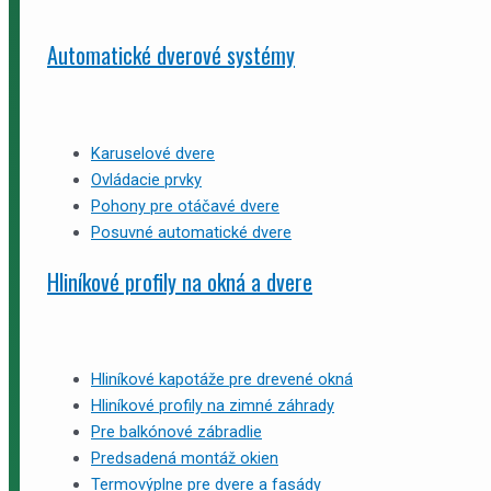
Automatické dverové systémy
Karuselové dvere
Ovládacie prvky
Pohony pre otáčavé dvere
Posuvné automatické dvere
Hliníkové profily na okná a dvere
Hliníkové kapotáže pre drevené okná
Hliníkové profily na zimné záhrady
Pre balkónové zábradlie
Predsadená montáž okien
Termovýplne pre dvere a fasády