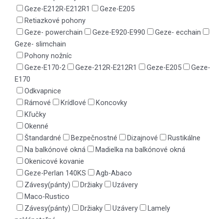
Geze-E212R-E212R1
Geze-E205
Retiazkové pohony
Geze- powerchain
Geze-E920-E990
Geze- ecchain
Geze- slimchain
Pohony nožníc
Geze-E170-2
Geze-212R-E212R1
Geze-E205
Geze-
E170
Odkvapnice
Rámové
Krídlové
Koncovky
Kľučky
Okenné
Štandardné
Bezpečnostné
Dizajnové
Rustikálne
Na balkónové okná
Madielka na balkónové okná
Okenicové kovanie
Geze-Perlan 140KS
Agb-Abaco
Závesy(pánty)
Držiaky
Uzávery
Maco-Rustico
Závesy(pánty)
Držiaky
Uzávery
Lamely