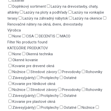
Exteriér
Doplnkový sortiment
Lazúry na drevostavby, chaty,
altánky
Lazúry na ploty a podhľady
Lazúry na vonkajšie
terasy
Lazúry na záhradný nábytok
Lazúry na okenice
Renovačné nátery na okná, dvere, drevostavby
Výrobca
None
CISA
DECENTIS
MACO
Filter
No products found
KATEGÓRIE PRODUKTOV
None
Okenná technika
Okenné kovanie
Kovanie pre drevené okná
Nožnice
Stredové závory
Prevodovky
Rohovníky
Závesy(pánty)
Protiplechy
Ostatné
Kovanie pre hliníkové okná
Nožnice
Stredové závory
Prevodovky
Rohovníky
Závesy(pánty)
Protiplechy
Ostatné
Kovanie pre plastové okná
Závesy(pánty)
Protiplechy
Ostatné
Nožnice