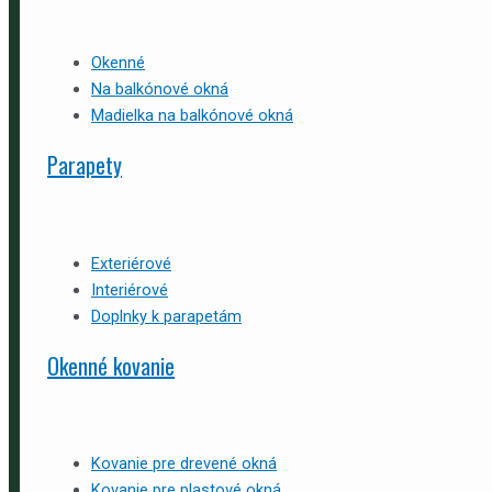
Okenné
Na balkónové okná
Madielka na balkónové okná
Parapety
Exteriérové
Interiérové
Doplnky k parapetám
Okenné kovanie
Kovanie pre drevené okná
Kovanie pre plastové okná