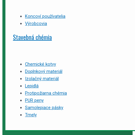
Koncoví používatelia
Výrobcovia
Stavebná chémia
Chemické kotvy
Doplnkový materiál
Izolačný materiál
Lepidlá
Protipožiarna chémia
PUR peny
Samolepiace pásky
Tmely