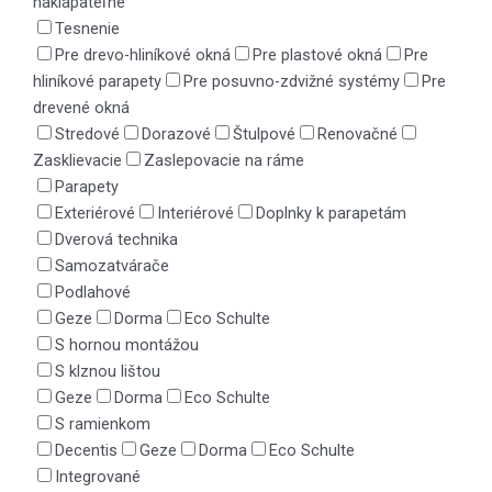
naklápateľné
Tesnenie
Pre drevo-hliníkové okná
Pre plastové okná
Pre
hliníkové parapety
Pre posuvno-zdvižné systémy
Pre
drevené okná
Stredové
Dorazové
Štulpové
Renovačné
Zasklievacie
Zaslepovacie na ráme
Parapety
Exteriérové
Interiérové
Doplnky k parapetám
Dverová technika
Samozatvárače
Podlahové
Geze
Dorma
Eco Schulte
S hornou montážou
S klznou lištou
Geze
Dorma
Eco Schulte
S ramienkom
Decentis
Geze
Dorma
Eco Schulte
Integrované