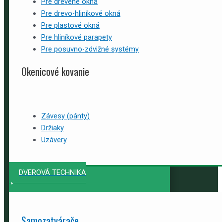
Pre drevené okná
Pre drevo-hliníkové okná
Pre plastové okná
Pre hliníkové parapety
Pre posuvno-zdvižné systémy
Okenicové kovanie
Závesy (pánty)
Držiaky
Uzávery
DVEROVÁ TECHNIKA
Samozatvárače