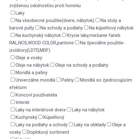
zvýšenou odolnosťou proti horeniu
Laky
Na všeobecné použitie(dvere, nábytok)
Na stoly a
barové pulty
Na schody a podlahy
Na kúpelňový nábytok
Na kuchynský nábytok
Krycie laky,miešanie farieb
RAL,NCS,WOOD COLOR,pantone
Na špeciálne použitie-
izolátory(LDTD,MDF)
Oleje a vosky
Oleje na nábytok
Oleje na schody a podlahy
Moridlá a patiny
Univerzálne moridlá
Patiny
Moridlá so zjednocujúcim
efektom
Koncoví používatelia
Interiér
Laky na interiérové dvere
Laky na nábytok
Kuchynský
Kúpelňový
Laky na podlahy a schody
Laky na obklady
Oleje a
vosky
Doplnkový sortiment