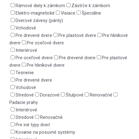
Rámové diely k zámkom
Zástrče k zámkom
Elektro-magnetické
Visiace
Špeciálne
Dverové závesy (pánty)
Vchodové
Pre drevené dvere
Pre plastové dvere
Pre hliníkové
dvere
Pre oceľové dvere
Interiérové
Pre oceľové dvere
Pre drevené dvere
Pre plastové
dvere
Pre hliníkové dvere
Tesnenie
Pre drevené dvere
Vchodové
Stredové
Dorazové
Štulpové
Renovačné
Padacie prahy
Interiérové
Stredové
Renovačné
Pre iné typy dverí
Kovanie na posuvné systémy