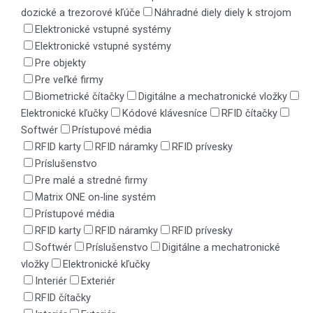
dozické a trezorové kľúče
Náhradné diely diely k strojom
Elektronické vstupné systémy
Elektronické vstupné systémy
Pre objekty
Pre veľké firmy
Biometrické čítačky
Digitálne a mechatronické vložky
Elektronické kľučky
Kódové klávesníce
RFID čítačky
Softwér
Prístupové média
RFID karty
RFID náramky
RFID prívesky
Príslušenstvo
Pre malé a stredné firmy
Matrix ONE on-line systém
Prístupové média
RFID karty
RFID náramky
RFID prívesky
Softwér
Príslušenstvo
Digitálne a mechatronické
vložky
Elektronické kľučky
Interiér
Exteriér
RFID čítačky