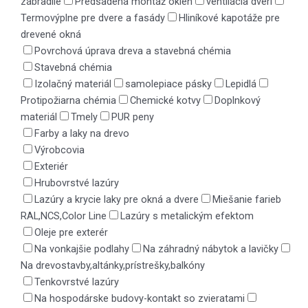
zábradlie
Predsadená montáž okien
ventilácia dverí
Termovýplne pre dvere a fasády
Hliníkové kapotáže pre
drevené okná
Povrchová úprava dreva a stavebná chémia
Stavebná chémia
Izolačný materiál
samolepiace pásky
Lepidlá
Protipožiarna chémia
Chemické kotvy
Doplnkový
materiál
Tmely
PUR peny
Farby a laky na drevo
Výrobcovia
Exteriér
Hrubovrstvé lazúry
Lazúry a krycie laky pre okná a dvere
Miešanie farieb
RAL,NCS,Color Line
Lazúry s metalickým efektom
Oleje pre exterér
Na vonkajšie podlahy
Na záhradný nábytok a lavičky
Na drevostavby,altánky,prístrešky,balkóny
Tenkovrstvé lazúry
Na hospodárske budovy-kontakt so zvieratami