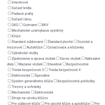
Interiérové
Súčasť krídla
Padacie prahy
Súčasť rámu
GKG
Gutmann
BKV
Mechanické uzamykacie systémy
Kľúče
Štandard zúbkované
Štandard ploché
Dozické a
trezorové
Autokľúče
Označovače a kľúčenky
Cylindrické vložky
Zjednotenie a úprava vložiek
Servis vložiek
Náhradné
diely
Mazanie vložiek
Stavebné
Bezpečnostné
Trieda bezpečnosti 3
Trieda bezpečnosti 4
Elektronické
Špeciálne
Systém generálneho kľúča
Bezpečnostné polvložky
Trezory a schránky
Mechanické
Elektronické
Stroje na výrobu kľúčov
Pre zúbkové kľúče
Pre ploché kľúče a autokľúče
Pre