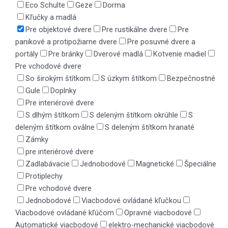
Eco Schulte
Geze
Dorma
Kľučky a madlá
Pre objektové dvere
Pre rustikálne dvere
Pre
panikové a protipožiarne dvere
Pre posuvné dvere a
portály
Pre bránky
Dverové madlá
Kotvenie madiel
Pre vchodové dvere
So širokým štítkom
S úzkym štítkom
Bezpečnostné
Gule
Doplnky
Pre interiérové dvere
S dlhým štítkom
S deleným štítkom okrúhle
S
deleným štítkom oválne
S deleným štítkom hranaté
Zámky
pre interiérové dvere
Zadlabávacie
Jednobodové
Magnetické
Špeciálne
Protiplechy
Pre vchodové dvere
Jednobodové
Viacbodové ovládané kľučkou
Viacbodové ovládané kľúčom
Opravné viacbodové
Automatické viacbodové
elektro-mechanické viacbodové