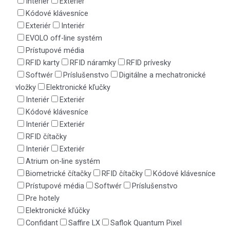
Interiér
Exteriér
Kódové klávesníce
Exteriér
Interiér
EVOLO off-line systém
Prístupové média
RFID karty
RFID náramky
RFID prívesky
Softwér
Príslušenstvo
Digitálne a mechatronické
vložky
Elektronické kľučky
Interiér
Exteriér
Kódové klávesníce
Interiér
Exteriér
RFID čítačky
Interiér
Exteriér
Atrium on-line systém
Biometrické čítačky
RFID čítačky
Kódové klávesníce
Prístupové média
Softwér
Príslušenstvo
Pre hotely
Elektronické kľúčky
Confidant
Saffire LX
Saflok Quantum Pixel