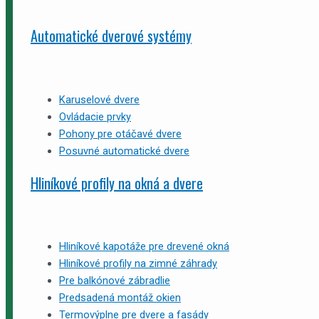
Automatické dverové systémy
Karuselové dvere
Ovládacie prvky
Pohony pre otáčavé dvere
Posuvné automatické dvere
Hliníkové profily na okná a dvere
Hliníkové kapotáže pre drevené okná
Hliníkové profily na zimné záhrady
Pre balkónové zábradlie
Predsadená montáž okien
Termovýplne pre dvere a fasády