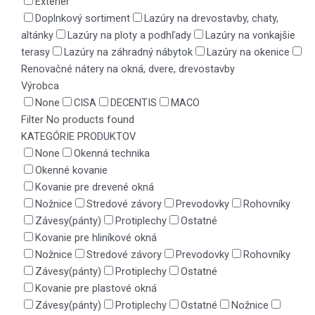
Exteriér
Doplnkový sortiment
Lazúry na drevostavby, chaty,
altánky
Lazúry na ploty a podhľady
Lazúry na vonkajšie
terasy
Lazúry na záhradný nábytok
Lazúry na okenice
Renovačné nátery na okná, dvere, drevostavby
Výrobca
None
CISA
DECENTIS
MACO
Filter
No products found
KATEGÓRIE PRODUKTOV
None
Okenná technika
Okenné kovanie
Kovanie pre drevené okná
Nožnice
Stredové závory
Prevodovky
Rohovníky
Závesy(pánty)
Protiplechy
Ostatné
Kovanie pre hliníkové okná
Nožnice
Stredové závory
Prevodovky
Rohovníky
Závesy(pánty)
Protiplechy
Ostatné
Kovanie pre plastové okná
Závesy(pánty)
Protiplechy
Ostatné
Nožnice