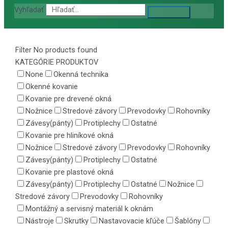
Vyhľadať
Filter
No products found
KATEGÓRIE PRODUKTOV
None
Okenná technika
Okenné kovanie
Kovanie pre drevené okná
Nožnice
Stredové závory
Prevodovky
Rohovníky
Závesy(pánty)
Protiplechy
Ostatné
Kovanie pre hliníkové okná
Nožnice
Stredové závory
Prevodovky
Rohovníky
Závesy(pánty)
Protiplechy
Ostatné
Kovanie pre plastové okná
Závesy(pánty)
Protiplechy
Ostatné
Nožnice
Stredové závory
Prevodovky
Rohovníky
Montážný a servisný materiál k oknám
Nástroje
Skrutky
Nastavovacie kľúče
Šablóny