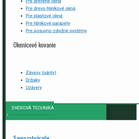
Pre drevené okná
Pre drevo-hliníkové okná
Pre plastové okná
Pre hliníkové parapety
Pre posuvno-zdvižné systémy
Okenicové kovanie
Závesy (pánty)
Držiaky
Uzávery
DVEROVÁ TECHNIKA
Samozatvárače