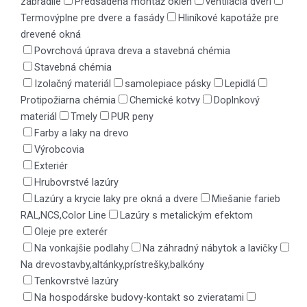
zábradlie
Predsadená montáž okien
ventilácia dverí
Termovýplne pre dvere a fasády
Hliníkové kapotáže pre
drevené okná
Povrchová úprava dreva a stavebná chémia
Stavebná chémia
Izolačný materiál
samolepiace pásky
Lepidlá
Protipožiarna chémia
Chemické kotvy
Doplnkový
materiál
Tmely
PUR peny
Farby a laky na drevo
Výrobcovia
Exteriér
Hrubovrstvé lazúry
Lazúry a krycie laky pre okná a dvere
Miešanie farieb
RAL,NCS,Color Line
Lazúry s metalickým efektom
Oleje pre exterér
Na vonkajšie podlahy
Na záhradný nábytok a lavičky
Na drevostavby,altánky,prístrešky,balkóny
Tenkovrstvé lazúry
Na hospodárske budovy-kontakt so zvieratami