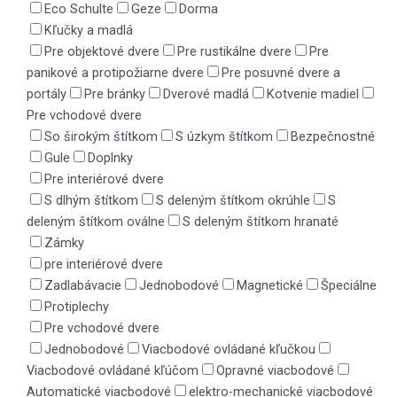
Eco Schulte
Geze
Dorma
Kľučky a madlá
Pre objektové dvere
Pre rustikálne dvere
Pre
panikové a protipožiarne dvere
Pre posuvné dvere a
portály
Pre bránky
Dverové madlá
Kotvenie madiel
Pre vchodové dvere
So širokým štítkom
S úzkym štítkom
Bezpečnostné
Gule
Doplnky
Pre interiérové dvere
S dlhým štítkom
S deleným štítkom okrúhle
S
deleným štítkom oválne
S deleným štítkom hranaté
Zámky
pre interiérové dvere
Zadlabávacie
Jednobodové
Magnetické
Špeciálne
Protiplechy
Pre vchodové dvere
Jednobodové
Viacbodové ovládané kľučkou
Viacbodové ovládané kľúčom
Opravné viacbodové
Automatické viacbodové
elektro-mechanické viacbodové