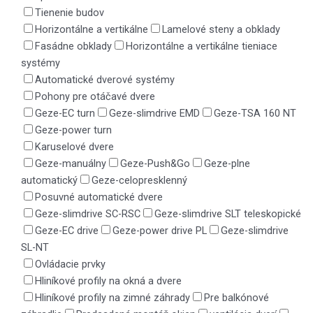
Tienenie budov
Horizontálne a vertikálne
Lamelové steny a obklady
Fasádne obklady
Horizontálne a vertikálne tieniace
systémy
Automatické dverové systémy
Pohony pre otáčavé dvere
Geze-EC turn
Geze-slimdrive EMD
Geze-TSA 160 NT
Geze-power turn
Karuselové dvere
Geze-manuálny
Geze-Push&Go
Geze-plne
automatický
Geze-celopresklenný
Posuvné automatické dvere
Geze-slimdrive SC-RSC
Geze-slimdrive SLT teleskopické
Geze-EC drive
Geze-power drive PL
Geze-slimdrive
SL-NT
Ovládacie prvky
Hliníkové profily na okná a dvere
Hliníkové profily na zimné záhrady
Pre balkónové