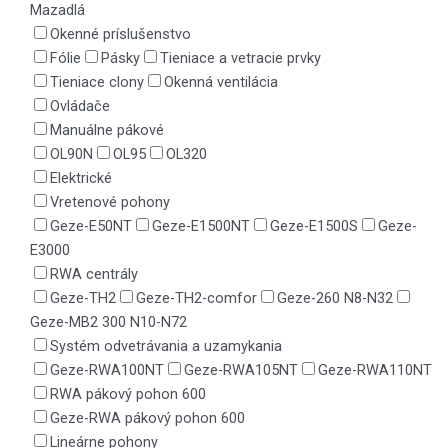
Mazadlá
Okenné príslušenstvo
Fólie
Pásky
Tieniace a vetracie prvky
Tieniace clony
Okenná ventilácia
Ovládače
Manuálne pákové
OL90N
OL95
OL320
Elektrické
Vretenové pohony
Geze-E50NT
Geze-E1500NT
Geze-E1500S
Geze-
E3000
RWA centrály
Geze-TH2
Geze-TH2-comfor
Geze-260 N8-N32
Geze-MB2 300 N10-N72
Systém odvetrávania a uzamykania
Geze-RWA100NT
Geze-RWA105NT
Geze-RWA110NT
RWA pákový pohon 600
Geze-RWA pákový pohon 600
Lineárne pohony