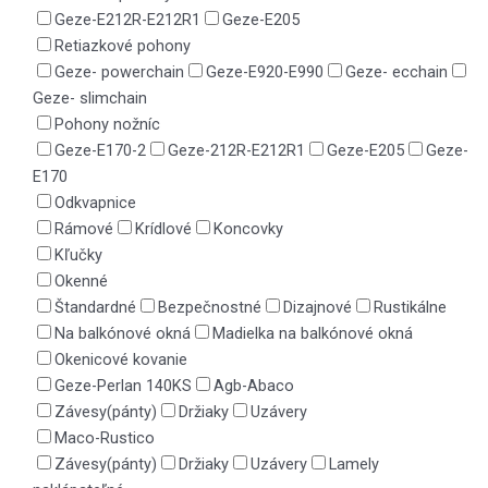
Geze-E212R-E212R1
Geze-E205
Retiazkové pohony
Geze- powerchain
Geze-E920-E990
Geze- ecchain
Geze- slimchain
Pohony nožníc
Geze-E170-2
Geze-212R-E212R1
Geze-E205
Geze-
E170
Odkvapnice
Rámové
Krídlové
Koncovky
Kľučky
Okenné
Štandardné
Bezpečnostné
Dizajnové
Rustikálne
Na balkónové okná
Madielka na balkónové okná
Okenicové kovanie
Geze-Perlan 140KS
Agb-Abaco
Závesy(pánty)
Držiaky
Uzávery
Maco-Rustico
Závesy(pánty)
Držiaky
Uzávery
Lamely