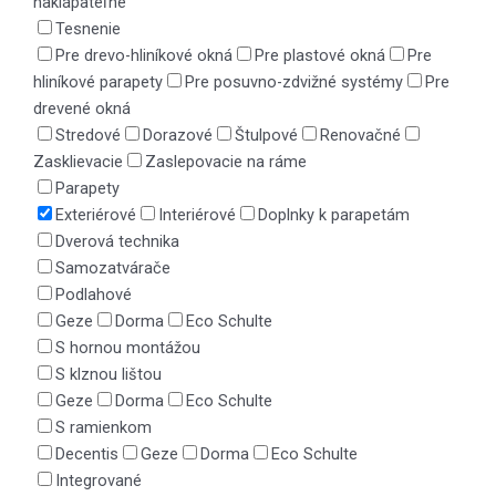
naklápateľné
Tesnenie
Pre drevo-hliníkové okná
Pre plastové okná
Pre
hliníkové parapety
Pre posuvno-zdvižné systémy
Pre
drevené okná
Stredové
Dorazové
Štulpové
Renovačné
Zasklievacie
Zaslepovacie na ráme
Parapety
Exteriérové
Interiérové
Doplnky k parapetám
Dverová technika
Samozatvárače
Podlahové
Geze
Dorma
Eco Schulte
S hornou montážou
S klznou lištou
Geze
Dorma
Eco Schulte
S ramienkom
Decentis
Geze
Dorma
Eco Schulte
Integrované