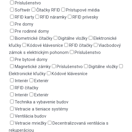
Príslušenstvo
Softwér
Čítačky RFID
Prístupové média
RFID karty
RFID náramky
RFID prívesky
Pre domy
Pre rodinné domy
Biometrické čítačky
Digitálne vložky
Elektronické
kľučky
Kódové klávesníce
RFID čítačky
Viacbodový
zámok s elektrickým pohonom
Príslušenstvo
Pre bytové domy
Magnetické zámky
Príslušenstvo
Digitálne vložky
Elektronické kľučky
Kódové klávesníce
Interiér
Exteriér
RFID čítačky
Interiér
Exteriér
Technika a vybavenie budov
Vetracie a tieniace systémy
Ventilácia budov
Vetracie mriežky
Decentralizovaná ventilácia s
rekuperáciou