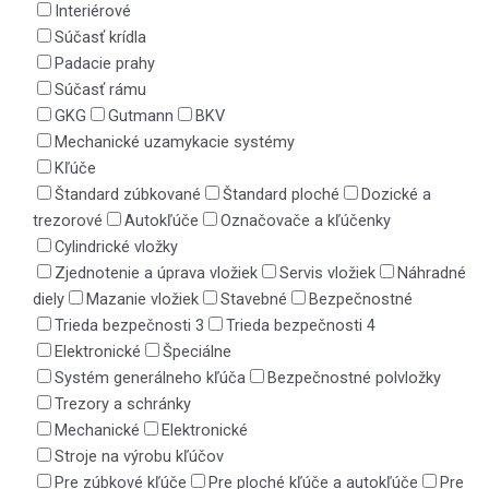
Interiérové
Súčasť krídla
Padacie prahy
Súčasť rámu
GKG
Gutmann
BKV
Mechanické uzamykacie systémy
Kľúče
Štandard zúbkované
Štandard ploché
Dozické a
trezorové
Autokľúče
Označovače a kľúčenky
Cylindrické vložky
Zjednotenie a úprava vložiek
Servis vložiek
Náhradné
diely
Mazanie vložiek
Stavebné
Bezpečnostné
Trieda bezpečnosti 3
Trieda bezpečnosti 4
Elektronické
Špeciálne
Systém generálneho kľúča
Bezpečnostné polvložky
Trezory a schránky
Mechanické
Elektronické
Stroje na výrobu kľúčov
Pre zúbkové kľúče
Pre ploché kľúče a autokľúče
Pre