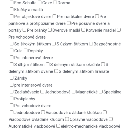
Eco Schulte
Geze
Dorma
Kľučky a madlá
Pre objektové dvere
Pre rustikálne dvere
Pre
panikové a protipožiarne dvere
Pre posuvné dvere a
portály
Pre bránky
Dverové madlá
Kotvenie madiel
Pre vchodové dvere
So širokým štítkom
S úzkym štítkom
Bezpečnostné
Gule
Doplnky
Pre interiérové dvere
S dlhým štítkom
S deleným štítkom okrúhle
S
deleným štítkom oválne
S deleným štítkom hranaté
Zámky
pre interiérové dvere
Zadlabávacie
Jednobodové
Magnetické
Špeciálne
Protiplechy
Pre vchodové dvere
Jednobodové
Viacbodové ovládané kľučkou
Viacbodové ovládané kľúčom
Opravné viacbodové
Automatické viacbodové
elektro-mechanické viacbodové