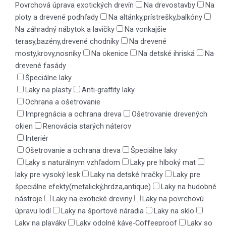
Povrchová úprava exotických drevín
Na drevostavby
Na
ploty a drevené podhľady
Na altánky,prístrešky,balkóny
Na záhradný nábytok a lavičky
Na vonkajšie
terasy,bazény,drevené chodníky
Na drevené
mosty,krovy,nosníky
Na okenice
Na detské ihriská
Na
drevené fasády
Špeciálne laky
Laky na plasty
Anti-graffity laky
Ochrana a ošetrovanie
Impregnácia a ochrana dreva
Ošetrovanie drevených
okien
Renovácia starých náterov
Interiér
Ošetrovanie a ochrana dreva
Špeciálne laky
Laky s naturálnym vzhľadom
Laky pre hlboký mat
laky pre vysoký lesk
Laky na detské hračky
Laky pre
špeciálne efekty(metalický,hrdza,antique)
Laky na hudobné
nástroje
Laky na exotické dreviny
Laky na povrchovú
úpravu lodí
Laky na športové náradia
Laky na sklo
Laky na plaváky
Laky odolné káve-Coffeeproof
Laky so