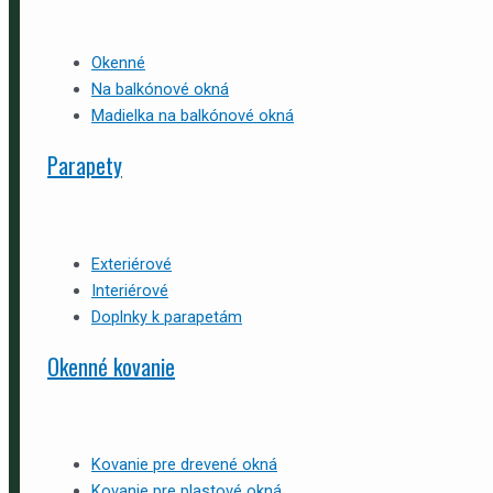
Okenné
Na balkónové okná
Madielka na balkónové okná
Parapety
Exteriérové
Interiérové
Doplnky k parapetám
Okenné kovanie
Kovanie pre drevené okná
Kovanie pre plastové okná