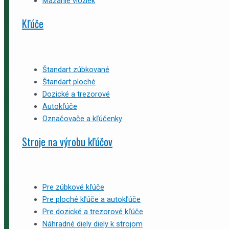
Mazanie vložiek
Kľúče
Štandart zúbkované
Štandart ploché
Dozické a trezorové
Autokľúče
Označovače a kľúčenky
Stroje na výrobu kľúčov
Pre zúbkové kľúče
Pre ploché kľúče a autokľúče
Pre dozické a trezorové kľúče
Náhradné diely diely k strojom