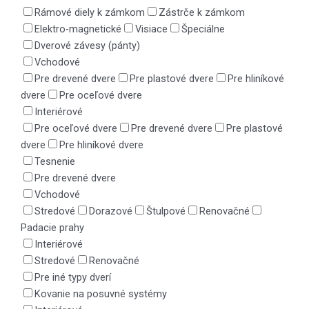
Rámové diely k zámkom
Zástrče k zámkom
Elektro-magnetické
Visiace
Špeciálne
Dverové závesy (pánty)
Vchodové
Pre drevené dvere
Pre plastové dvere
Pre hliníkové
dvere
Pre oceľové dvere
Interiérové
Pre oceľové dvere
Pre drevené dvere
Pre plastové
dvere
Pre hliníkové dvere
Tesnenie
Pre drevené dvere
Vchodové
Stredové
Dorazové
Štulpové
Renovačné
Padacie prahy
Interiérové
Stredové
Renovačné
Pre iné typy dverí
Kovanie na posuvné systémy