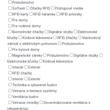
Príslušenstvo
Softwér
Čítačky RFID
Prístupové média
RFID karty
RFID náramky
RFID prívesky
Pre domy
Pre rodinné domy
Biometrické čítačky
Digitálne vložky
Elektronické
kľučky
Kódové klávesníce
RFID čítačky
Viacbodový
zámok s elektrickým pohonom
Príslušenstvo
Pre bytové domy
Magnetické zámky
Príslušenstvo
Digitálne vložky
Elektronické kľučky
Kódové klávesníce
Interiér
Exteriér
RFID čítačky
Interiér
Exteriér
Technika a vybavenie budov
Vetracie a tieniace systémy
Ventilácia budov
Vetracie mriežky
Decentralizovaná ventilácia s
rekuperáciou