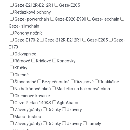
Geze-E212R-E212R1
Geze-E205
Retiazkové pohony
Geze- powerchain
Geze-E920-E990
Geze- ecchain
Geze- slimchain
Pohony nožníc
Geze-E170-2
Geze-212R-E212R1
Geze-E205
Geze-
E170
Odkvapnice
Rámové
Krídlové
Koncovky
Kľučky
Okenné
Štandardné
Bezpečnostné
Dizajnové
Rustikálne
Na balkónové okná
Madielka na balkónové okná
Okenicové kovanie
Geze-Perlan 140KS
Agb-Abaco
Závesy(pánty)
Držiaky
Uzávery
Maco-Rustico
Závesy(pánty)
Držiaky
Uzávery
Lamely