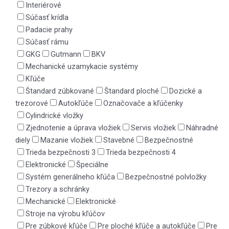
Interiérové
Súčasť krídla
Padacie prahy
Súčasť rámu
GKG
Gutmann
BKV
Mechanické uzamykacie systémy
Kľúče
Štandard zúbkované
Štandard ploché
Dozické a
trezorové
Autokľúče
Označovače a kľúčenky
Cylindrické vložky
Zjednotenie a úprava vložiek
Servis vložiek
Náhradné
diely
Mazanie vložiek
Stavebné
Bezpečnostné
Trieda bezpečnosti 3
Trieda bezpečnosti 4
Elektronické
Špeciálne
Systém generálneho kľúča
Bezpečnostné polvložky
Trezory a schránky
Mechanické
Elektronické
Stroje na výrobu kľúčov
Pre zúbkové kľúče
Pre ploché kľúče a autokľúče
Pre