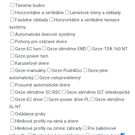
Tienenie budov
Horizontálne a vertikálne
Lamelové steny a obklady
Fasádne obklady
Horizontálne a vertikálne tieniace
systémy
Automatické dverové systémy
Pohony pre otáčavé dvere
Geze-EC turn
Geze-slimdrive EMD
Geze-TSA 160 NT
Geze-power turn
Karuselové dvere
Geze-manuálny
Geze-Push&Go
Geze-plne
automatický
Geze-celopresklenný
Posuvné automatické dvere
Geze-slimdrive SC-RSC
Geze-slimdrive SLT teleskopické
Geze-EC drive
Geze-power drive PL
Geze-slimdrive
SL-NT
Ovládacie prvky
Hliníkové profily na okná a dvere
Hliníkové profily na zimné záhrady
Pre balkónové