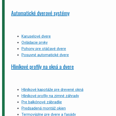
Automatické dverové systémy
Karuselové dvere
Ovládacie prvky
Pohony pre otáčavé dvere
Posuvné automatické dvere
Hliníkové profily na okná a dvere
Hliníkové kapotáže pre drevené okná
Hliníkové profily na zimné záhrady
Pre balkónové zábradlie
Predsadená montáž okien
Termovýplne pre dvere a fasády