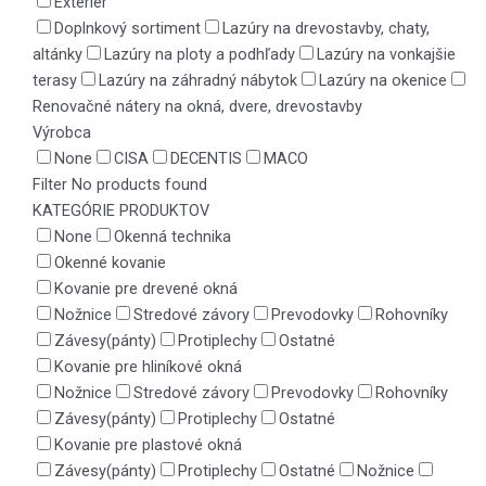
Exteriér
Doplnkový sortiment
Lazúry na drevostavby, chaty,
altánky
Lazúry na ploty a podhľady
Lazúry na vonkajšie
terasy
Lazúry na záhradný nábytok
Lazúry na okenice
Renovačné nátery na okná, dvere, drevostavby
Výrobca
None
CISA
DECENTIS
MACO
Filter
No products found
KATEGÓRIE PRODUKTOV
None
Okenná technika
Okenné kovanie
Kovanie pre drevené okná
Nožnice
Stredové závory
Prevodovky
Rohovníky
Závesy(pánty)
Protiplechy
Ostatné
Kovanie pre hliníkové okná
Nožnice
Stredové závory
Prevodovky
Rohovníky
Závesy(pánty)
Protiplechy
Ostatné
Kovanie pre plastové okná
Závesy(pánty)
Protiplechy
Ostatné
Nožnice