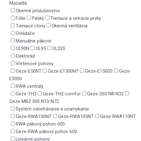
Mazadlá
Okenné príslušenstvo
Fólie
Pásky
Tieniace a vetracie prvky
Tieniace clony
Okenná ventilácia
Ovládače
Manuálne pákové
OL90N
OL95
OL320
Elektrické
Vretenové pohony
Geze-E50NT
Geze-E1500NT
Geze-E1500S
Geze-
E3000
RWA centrály
Geze-TH2
Geze-TH2-comfor
Geze-260 N8-N32
Geze-MB2 300 N10-N72
Systém odvetrávania a uzamykania
Geze-RWA100NT
Geze-RWA105NT
Geze-RWA110NT
RWA pákový pohon 600
Geze-RWA pákový pohon 600
Lineárne pohony