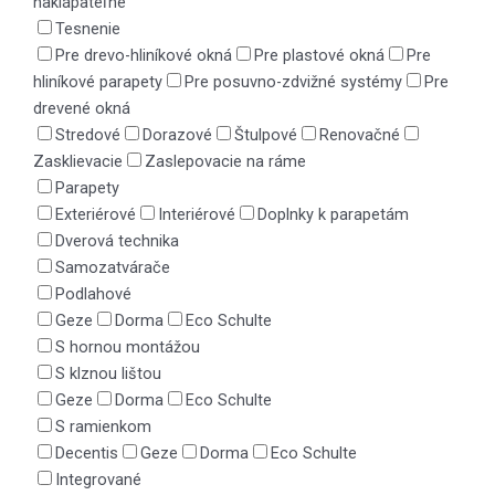
naklápateľné
Tesnenie
Pre drevo-hliníkové okná
Pre plastové okná
Pre
hliníkové parapety
Pre posuvno-zdvižné systémy
Pre
drevené okná
Stredové
Dorazové
Štulpové
Renovačné
Zasklievacie
Zaslepovacie na ráme
Parapety
Exteriérové
Interiérové
Doplnky k parapetám
Dverová technika
Samozatvárače
Podlahové
Geze
Dorma
Eco Schulte
S hornou montážou
S klznou lištou
Geze
Dorma
Eco Schulte
S ramienkom
Decentis
Geze
Dorma
Eco Schulte
Integrované