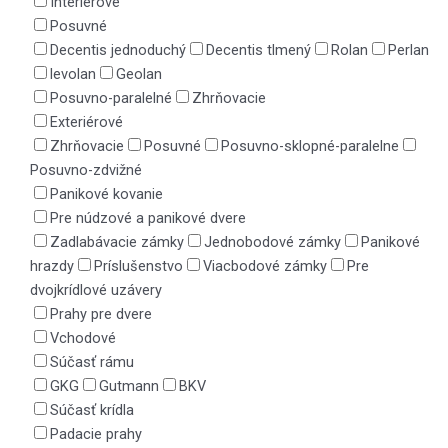
Interiérové
Posuvné
Decentis jednoduchý
Decentis tlmený
Rolan
Perlan
levolan
Geolan
Posuvno-paralelné
Zhrňovacie
Exteriérové
Zhrňovacie
Posuvné
Posuvno-sklopné-paralelne
Posuvno-zdvižné
Panikové kovanie
Pre núdzové a panikové dvere
Zadlabávacie zámky
Jednobodové zámky
Panikové
hrazdy
Príslušenstvo
Viacbodové zámky
Pre
dvojkrídlové uzávery
Prahy pre dvere
Vchodové
Súčasť rámu
GKG
Gutmann
BKV
Súčasť krídla
Padacie prahy