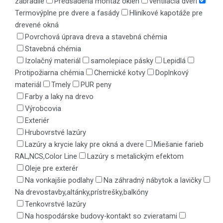
zábradlie
Predsadená montáž okien
ventilácia dverí
Termovýplne pre dvere a fasády
Hliníkové kapotáže pre
drevené okná
Povrchová úprava dreva a stavebná chémia
Stavebná chémia
Izolačný materiál
samolepiace pásky
Lepidlá
Protipožiarna chémia
Chemické kotvy
Doplnkový
materiál
Tmely
PUR peny
Farby a laky na drevo
Výrobcovia
Exteriér
Hrubovrstvé lazúry
Lazúry a krycie laky pre okná a dvere
Miešanie farieb
RAL,NCS,Color Line
Lazúry s metalickým efektom
Oleje pre exterér
Na vonkajšie podlahy
Na záhradný nábytok a lavičky
Na drevostavby,altánky,prístrešky,balkóny
Tenkovrstvé lazúry
Na hospodárske budovy-kontakt so zvieratami