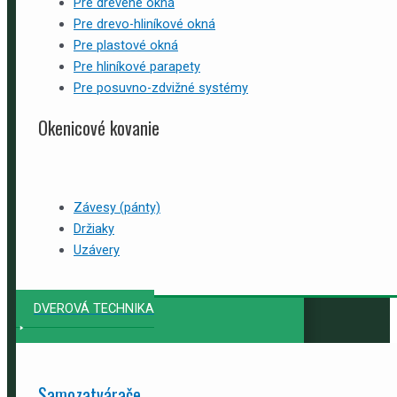
Pre drevené okná
Pre drevo-hliníkové okná
Pre plastové okná
Pre hliníkové parapety
Pre posuvno-zdvižné systémy
Okenicové kovanie
Závesy (pánty)
Držiaky
Uzávery
DVEROVÁ TECHNIKA
Samozatvárače