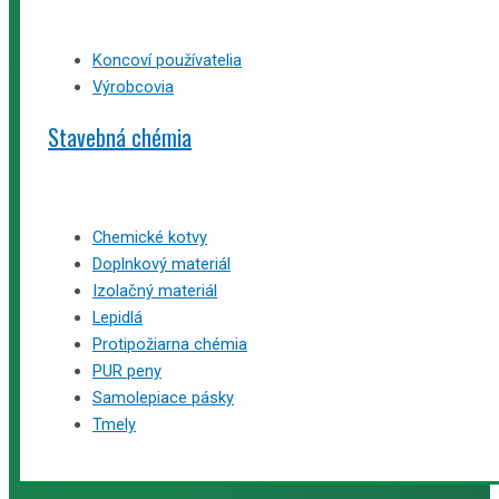
Koncoví používatelia
Výrobcovia
Stavebná chémia
Chemické kotvy
Doplnkový materiál
Izolačný materiál
Lepidlá
Protipožiarna chémia
PUR peny
Samolepiace pásky
Tmely