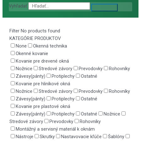
Vyhľadať
Filter
No products found
KATEGÓRIE PRODUKTOV
None
Okenná technika
Okenné kovanie
Kovanie pre drevené okná
Nožnice
Stredové závory
Prevodovky
Rohovníky
Závesy(pánty)
Protiplechy
Ostatné
Kovanie pre hliníkové okná
Nožnice
Stredové závory
Prevodovky
Rohovníky
Závesy(pánty)
Protiplechy
Ostatné
Kovanie pre plastové okná
Závesy(pánty)
Protiplechy
Ostatné
Nožnice
Stredové závory
Prevodovky
Rohovníky
Montážný a servisný materiál k oknám
Nástroje
Skrutky
Nastavovacie kľúče
Šablóny