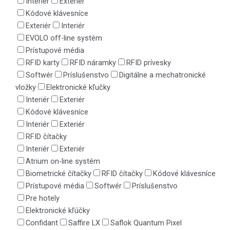
Interiér
Exteriér
Kódové klávesníce
Exteriér
Interiér
EVOLO off-line systém
Prístupové média
RFID karty
RFID náramky
RFID prívesky
Softwér
Príslušenstvo
Digitálne a mechatronické
vložky
Elektronické kľučky
Interiér
Exteriér
Kódové klávesníce
Interiér
Exteriér
RFID čítačky
Interiér
Exteriér
Atrium on-line systém
Biometrické čítačky
RFID čítačky
Kódové klávesníce
Prístupové média
Softwér
Príslušenstvo
Pre hotely
Elektronické kľúčky
Confidant
Saffire LX
Saflok Quantum Pixel