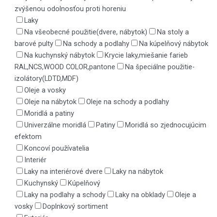
zvýšenou odolnosťou proti horeniu
Laky
Na všeobecné použitie(dvere, nábytok)
Na stoly a
barové pulty
Na schody a podlahy
Na kúpelňový nábytok
Na kuchynský nábytok
Krycie laky,miešanie farieb
RAL,NCS,WOOD COLOR,pantone
Na špeciálne použitie-
izolátory(LDTD,MDF)
Oleje a vosky
Oleje na nábytok
Oleje na schody a podlahy
Moridlá a patiny
Univerzálne moridlá
Patiny
Moridlá so zjednocujúcim
efektom
Koncoví používatelia
Interiér
Laky na interiérové dvere
Laky na nábytok
Kuchynský
Kúpelňový
Laky na podlahy a schody
Laky na obklady
Oleje a
vosky
Doplnkový sortiment