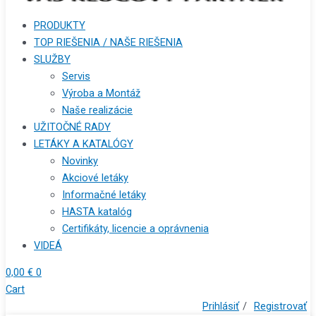
PRODUKTY
TOP RIEŠENIA / NAŠE RIEŠENIA
SLUŽBY
Servis
Výroba a Montáž
Naše realizácie
UŽITOČNÉ RADY
LETÁKY A KATALÓGY
Novinky
Akciové letáky
Informačné letáky
HASTA katalóg
Certifikáty, licencie a oprávnenia
VIDEÁ
0,00
€
0
Cart
Prihlásiť
/
Registrovať