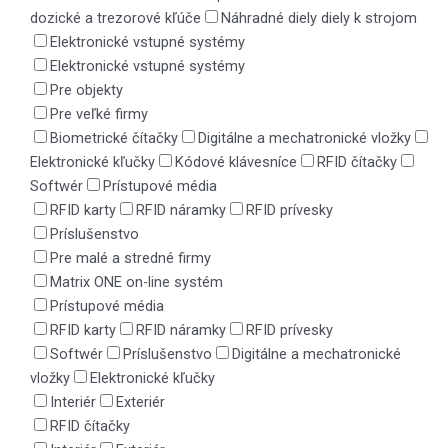
dozické a trezorové kľúče
Náhradné diely diely k strojom
Elektronické vstupné systémy
Elektronické vstupné systémy
Pre objekty
Pre veľké firmy
Biometrické čítačky
Digitálne a mechatronické vložky
Elektronické kľučky
Kódové klávesníce
RFID čítačky
Softwér
Prístupové média
RFID karty
RFID náramky
RFID prívesky
Príslušenstvo
Pre malé a stredné firmy
Matrix ONE on-line systém
Prístupové média
RFID karty
RFID náramky
RFID prívesky
Softwér
Príslušenstvo
Digitálne a mechatronické
vložky
Elektronické kľučky
Interiér
Exteriér
RFID čítačky