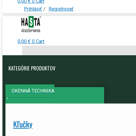
0,00
€
0
Cart
Prihlásiť
/
Registrovať
0,00
€
0
Cart
KATEGÓRIE PRODUKTOV
OKENNÁ TECHNIKA
Kľučky