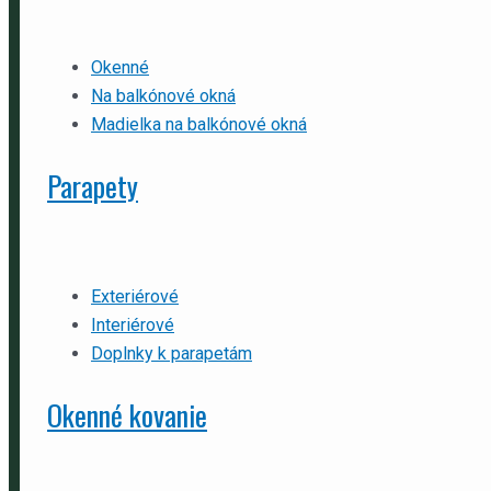
Okenné
Na balkónové okná
Madielka na balkónové okná
Parapety
Exteriérové
Interiérové
Doplnky k parapetám
Okenné kovanie