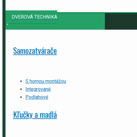
DVEROVÁ TECHNIKA
Samozatvárače
S hornou montážou
Integrované
Podlahové
Kľučky a madlá