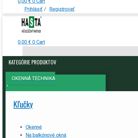
0,00
€
0
Cart
Prihlásiť
/
Registrovať
0,00
€
0
Cart
KATEGÓRIE PRODUKTOV
OKENNÁ TECHNIKA
Kľučky
Okenné
Na balkónové okná