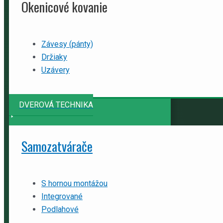
Okenicové kovanie
Závesy (pánty)
Držiaky
Uzávery
DVEROVÁ TECHNIKA
Samozatvárače
S hornou montážou
Integrované
Podlahové