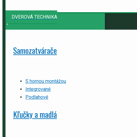
DVEROVÁ TECHNIKA
Samozatvárače
S hornou montážou
Integrované
Podlahové
Kľučky a madlá