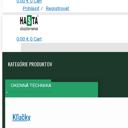
0,00
€
0
Cart
Prihlásiť
/
Registrovať
0,00
€
0
Cart
KATEGÓRIE PRODUKTOV
OKENNÁ TECHNIKA
Kľučky