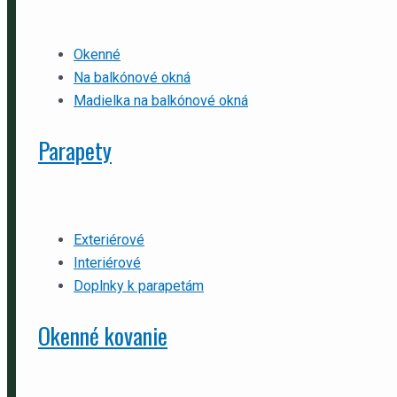
Okenné
Na balkónové okná
Madielka na balkónové okná
Parapety
Exteriérové
Interiérové
Doplnky k parapetám
Okenné kovanie