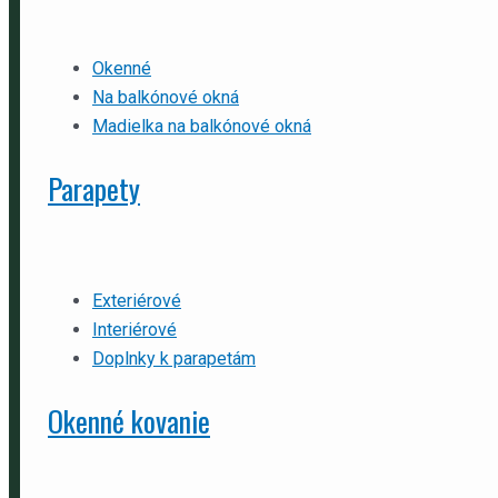
Okenné
Na balkónové okná
Madielka na balkónové okná
Parapety
Exteriérové
Interiérové
Doplnky k parapetám
Okenné kovanie