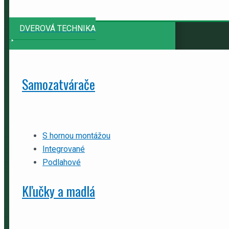
DVEROVÁ TECHNIKA
Samozatvárače
S hornou montážou
Integrované
Podlahové
Kľučky a madlá