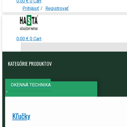
0,00
€
0
Cart
Prihlásiť
/
Registrovať
0,00
€
0
Cart
KATEGÓRIE PRODUKTOV
OKENNÁ TECHNIKA
Kľučky