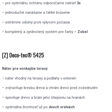
– pre optimálnu ochranu odporúčame natrieť
3x
– jednoduché nanášanie a ľahké brúsenie
– extrémne odolný proti vplyvom počasia
– kompletný a zjednotený systém pre farby –
Zobel
[Z] Deco-tec® 5425
Náter pre vonkajšie terasy
– náter vhodný na terasy a podlahy v exteriéri
– zvýrazňuje kresbu dreva a chráni drevo pred zošednutím
– spevňuje drevo a bráni jeho štiepeniu na hranách
– optimálna životnosť už po
dvoch vrstvách