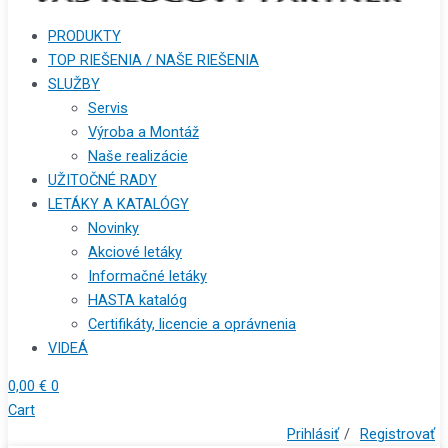
PRODUKTY
TOP RIEŠENIA / NAŠE RIEŠENIA
SLUŽBY
Servis
Výroba a Montáž
Naše realizácie
UŽITOČNÉ RADY
LETÁKY A KATALÓGY
Novinky
Akciové letáky
Informačné letáky
HASTA katalóg
Certifikáty, licencie a oprávnenia
VIDEÁ
0,00
€
0
Cart
Prihlásiť
/
Registrovať