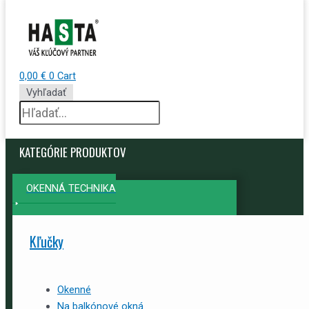
0,00
€
0
Cart
Vyhľadať
KATEGÓRIE PRODUKTOV
OKENNÁ TECHNIKA
Kľučky
Okenné
Na balkónové okná