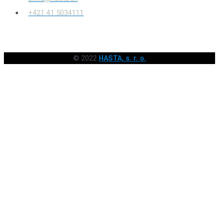
+421 41 5034111
© 2022
HASTA, s. r. o.