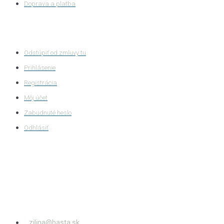
Doprava a platba
Zákaznícka zóna
Odstúpiť od zmluvy tu
Prihlásenie
Registrácia
Môj účet
Zabudnuté heslo
Odhlásiť
HASTA s.r.o.
Bytčianska 814/131
010 03
Žilina – Považský Chlmec
zilina@hasta.sk