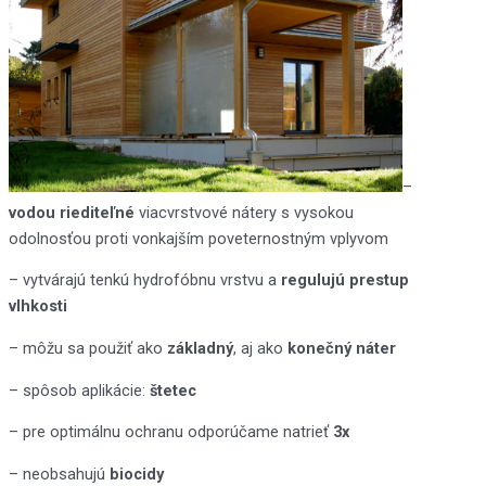
–
vodou riediteľné
viacvrstvové nátery s vysokou
odolnosťou proti vonkajším poveternostným vplyvom
– vytvárajú tenkú hydrofóbnu vrstvu a
regulujú prestup
vlhkosti
– môžu sa použiť ako
základný
, aj ako
konečný náter
– spôsob aplikácie:
štetec
– pre optimálnu ochranu odporúčame natrieť
3x
– neobsahujú
biocidy