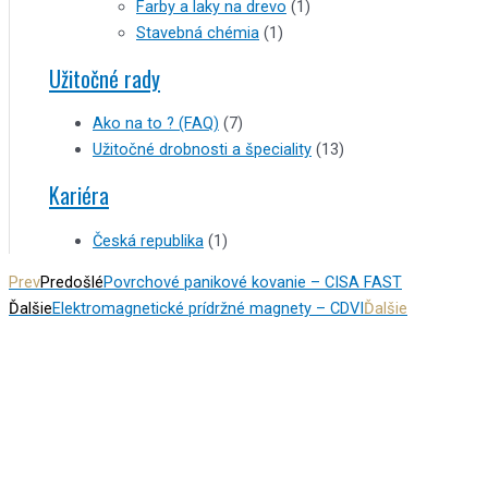
Farby a laky na drevo
(1)
Stavebná chémia
(1)
Užitočné rady
Ako na to ? (FAQ)
(7)
Užitočné drobnosti a špeciality
(13)
Kariéra
Česká republika
(1)
Prev
Predošlé
Povrchové panikové kovanie – CISA FAST
Ďalšie
Elektromagnetické prídržné magnety – CDVI
Ďalšie