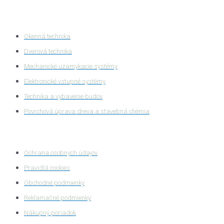
Kategórie produktov
Okenná technika
Dverová technika
Mechanické uzamykacie systémy
Elektronické vstupné systémy
Technika a vybavenie budov
Povrchová úprava dreva a stavebná chémia
Ochrana súkromia
Ochrana osobných údajov
Pravidlá cookies
Obchodné podmienky
Reklamačné podmienky
Nákupný poriadok