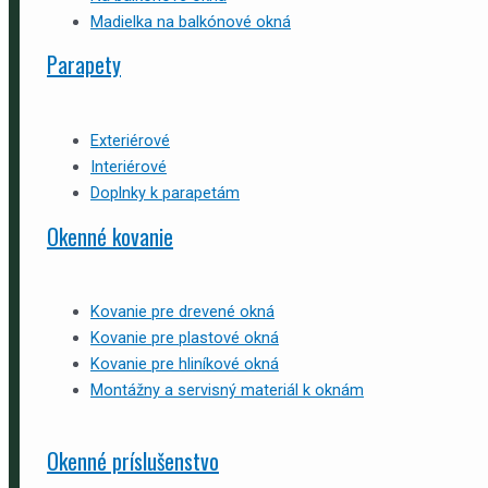
Madielka na balkónové okná
Parapety
Exteriérové
Interiérové
Doplnky k parapetám
Okenné kovanie
Kovanie pre drevené okná
Kovanie pre plastové okná
Kovanie pre hliníkové okná
Montážny a servisný materiál k oknám
Okenné príslušenstvo