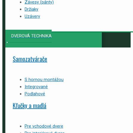
Závesy (pánty)
Držiaky
Uzávery
DVEROVÁ TECHNIKA
Samozatvárače
S hornou montážou
Integrované
Podlahové
Kľučky a madlá
Pre vchodové dvere