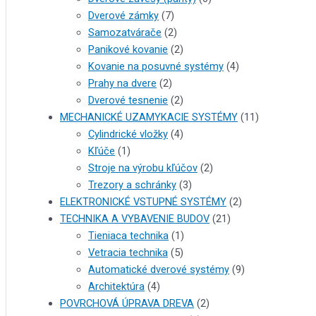
Dverové zámky
(7)
Samozatvárače
(2)
Panikové kovanie
(2)
Kovanie na posuvné systémy
(4)
Prahy na dvere
(2)
Dverové tesnenie
(2)
MECHANICKÉ UZAMYKACIE SYSTÉMY
(11)
Cylindrické vložky
(4)
Kľúče
(1)
Stroje na výrobu kľúčov
(2)
Trezory a schránky
(3)
ELEKTRONICKÉ VSTUPNÉ SYSTÉMY
(2)
TECHNIKA A VYBAVENIE BUDOV
(21)
Tieniaca technika
(1)
Vetracia technika
(5)
Automatické dverové systémy
(9)
Architektúra
(4)
POVRCHOVÁ ÚPRAVA DREVA
(2)