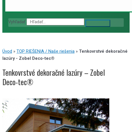
Vyhľadať
Úvod
»
TOP RIEŠENIA / Naše riešenia
»
Tenkovrstvé dekoračné
lazúry - Zobel Deco-tec®
Tenkovrstvé dekoračné lazúry – Zobel
Deco-tec®