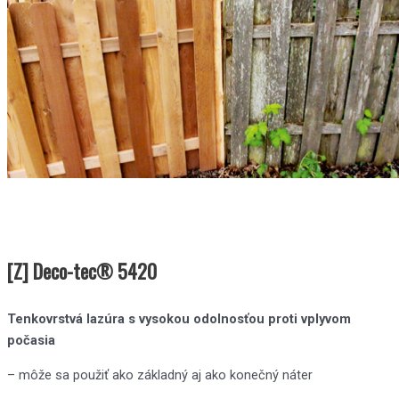
[Z] Deco-tec® 5420
Tenkovrstvá lazúra s vysokou odolnosťou pro
ti
vplyvom
počasia
– môže sa použiť ako základný aj ako konečný náter