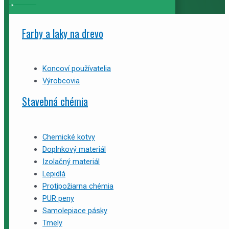
Farby a laky na drevo
Koncoví používatelia
Výrobcovia
Stavebná chémia
Chemické kotvy
Doplnkový materiál
Izolačný materiál
Lepidlá
Protipožiarna chémia
PUR peny
Samolepiace pásky
Tmely