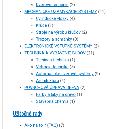
Dverové tesnenie
(2)
MECHANICKÉ UZAMYKACIE SYSTÉMY
(11)
Cylindrické vložky
(4)
Kľúče
(1)
Stroje na výrobu kľúčov
(2)
Trezory a schránky
(3)
ELEKTRONICKÉ VSTUPNÉ SYSTÉMY
(2)
TECHNIKA A VYBAVENIE BUDOV
(21)
Tieniaca technika
(1)
Vetracia technika
(5)
Automatické dverové systémy
(9)
Architektúra
(4)
POVRCHOVÁ ÚPRAVA DREVA
(2)
Farby a laky na drevo
(1)
Stavebná chémia
(1)
Užitočné rady
Ako na to ? (FAQ)
(7)