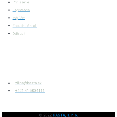
Prihlásenie
Registrácia
Môj účet
Zabudnuté heslo
Odhlásiť
HASTA s.r.o.
Bytčianska 814/131
010 03
Žilina – Považský Chlmec
zilina@hasta.sk
+421 41 5034111
© 2022
HASTA, s. r. o.