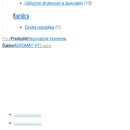
Užitočné drobnosti a špeciality
(13)
Kariéra
Česká republika
(1)
Prev
Predošlé
Renovačné tesnenia
Ďalšie
AEROMAT VT
Ďalšie
Kategórie produktov
Okenná technika
Dverová technika