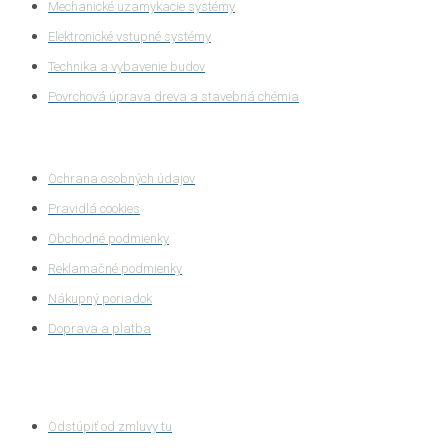
Mechanické uzamykacie systémy
Elektronické vstupné systémy
Technika a vybavenie budov
Povrchová úprava dreva a stavebná chémia
Ochrana súkromia
Ochrana osobných údajov
Pravidlá cookies
Obchodné podmienky
Reklamačné podmienky
Nákupný poriadok
Doprava a platba
Zákaznícka zóna
Odstúpiť od zmluvy tu