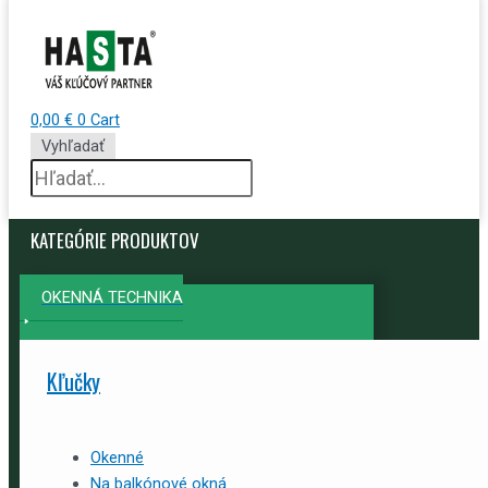
0,00
€
0
Cart
Vyhľadať
KATEGÓRIE PRODUKTOV
OKENNÁ TECHNIKA
Kľučky
Okenné
Na balkónové okná