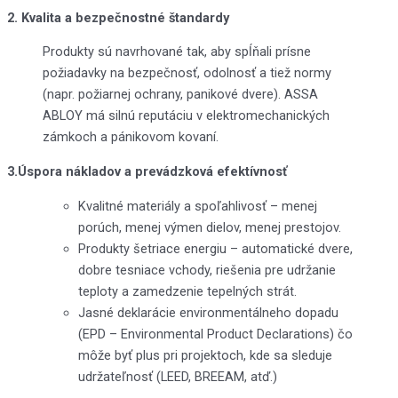
2. Kvalita a bezpečnostné štandardy
Produkty sú navrhované tak, aby spĺňali prísne
požiadavky na bezpečnosť, odolnosť a tiež normy
(napr. požiarnej ochrany, panikové dvere). ASSA
ABLOY má silnú reputáciu v elektromechanických
zámkoch a pánikovom kovaní.
3.Úspora nákladov a prevádzková efektívnosť
Kvalitné materiály a spoľahlivosť – menej
porúch, menej výmen dielov, menej prestojov.
Produkty šetriace energiu – automatické dvere,
dobre tesniace vchody, riešenia pre udržanie
teploty a zamedzenie tepelných strát.
Jasné deklarácie environmentálneho dopadu
(EPD – Environmental Product Declarations) čo
môže byť plus pri projektoch, kde sa sleduje
udržateľnosť (LEED, BREEAM, atď.)