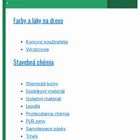
Farby a laky na drevo
Koncoví používatelia
Výrobcovia
Stavebná chémia
Chemické kotvy
Doplnkový materiál
Izolačný materiál
Lepidlá
Protipožiarna chémia
PUR peny
Samolepiace pásky
Tmely