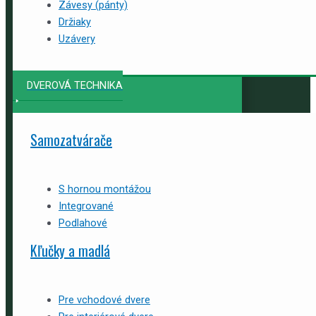
Závesy (pánty)
Držiaky
Uzávery
DVEROVÁ TECHNIKA
Samozatvárače
S hornou montážou
Integrované
Podlahové
Kľučky a madlá
Pre vchodové dvere