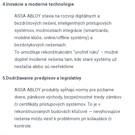
4.Inovácie a moderné technológie
ASSA ABLOY stavia na rozvoji digitálnych a
bezdrôtových riešení, inteligentných prístupových
systémov, možnostiach integrácie (smartcards,
mobilné klúče, online/offline systémy) a
bezdotykových riešeniach.
To umožňuje rekonštrukciám “uvoľniť ruku” – možné
doplniť moderné riešenia tam, kde staré systémy už
nestačia alebo sú neefektívne.
5.Dodržiavanie predpisov a legislatívy
ASSA ABLOY produkty spĺňajú normy pre požiarne
dvere, pánikove východy, bezpečnostné triedy zámkov
či certifikáty prístupových systémov. To je v
rekonštruovaných budovách kľúčové — nevyhovujúce
riešenia môžu viesť k problémom pri kolaudácii či
kontrole.