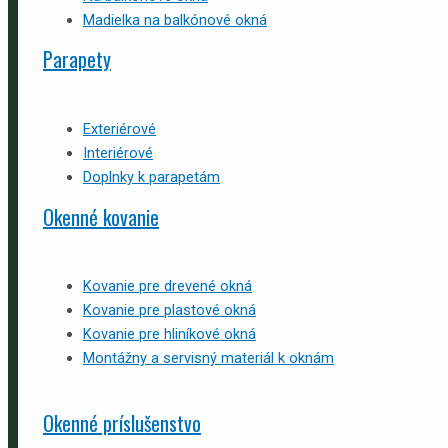
Madielka na balkónové okná
Parapety
Exteriérové
Interiérové
Doplnky k parapetám
Okenné kovanie
Kovanie pre drevené okná
Kovanie pre plastové okná
Kovanie pre hliníkové okná
Montážny a servisný materiál k oknám
Okenné príslušenstvo