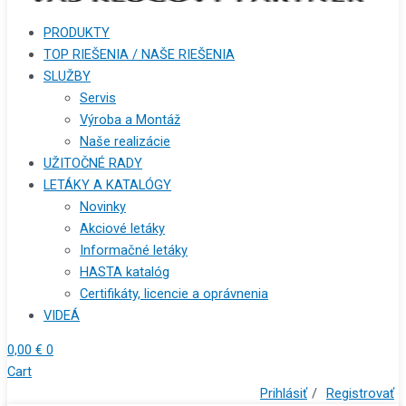
PRODUKTY
TOP RIEŠENIA / NAŠE RIEŠENIA
SLUŽBY
Servis
Výroba a Montáž
Naše realizácie
UŽITOČNÉ RADY
LETÁKY A KATALÓGY
Novinky
Akciové letáky
Informačné letáky
HASTA katalóg
Certifikáty, licencie a oprávnenia
VIDEÁ
0,00
€
0
Cart
Prihlásiť
/
Registrovať