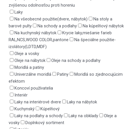
zvýšenou odolnosťou proti horeniu
Laky
Na všeobecné použitie(dvere, nábytok)
Na stoly a
barové pulty
Na schody a podlahy
Na kúpelňový nábytok
Na kuchynský nábytok
Krycie laky,miešanie farieb
RAL,NCS,WOOD COLOR,pantone
Na špeciálne použitie-
izolátory(LDTD,MDF)
Oleje a vosky
Oleje na nábytok
Oleje na schody a podlahy
Moridlá a patiny
Univerzálne moridlá
Patiny
Moridlá so zjednocujúcim
efektom
Koncoví používatelia
Interiér
Laky na interiérové dvere
Laky na nábytok
Kuchynský
Kúpelňový
Laky na podlahy a schody
Laky na obklady
Oleje a
vosky
Doplnkový sortiment