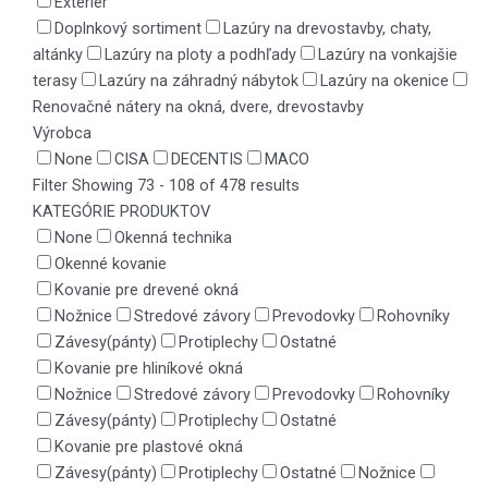
Exteriér
Doplnkový sortiment
Lazúry na drevostavby, chaty,
altánky
Lazúry na ploty a podhľady
Lazúry na vonkajšie
terasy
Lazúry na záhradný nábytok
Lazúry na okenice
Renovačné nátery na okná, dvere, drevostavby
Výrobca
None
CISA
DECENTIS
MACO
Filter
Showing 73 - 108 of 478 results
KATEGÓRIE PRODUKTOV
None
Okenná technika
Okenné kovanie
Kovanie pre drevené okná
Nožnice
Stredové závory
Prevodovky
Rohovníky
Závesy(pánty)
Protiplechy
Ostatné
Kovanie pre hliníkové okná
Nožnice
Stredové závory
Prevodovky
Rohovníky
Závesy(pánty)
Protiplechy
Ostatné
Kovanie pre plastové okná
Závesy(pánty)
Protiplechy
Ostatné
Nožnice