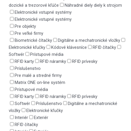
dozické a trezorové kľúče
Náhradné diely diely k strojom
Elektronické vstupné systémy
Elektronické vstupné systémy
Pre objekty
Pre veľké firmy
Biometrické čítačky
Digitálne a mechatronické vložky
Elektronické kľučky
Kódové klávesníce
RFID čítačky
Softwér
Prístupové média
RFID karty
RFID náramky
RFID prívesky
Príslušenstvo
Pre malé a stredné firmy
Matrix ONE on-line systém
Prístupové média
RFID karty
RFID náramky
RFID prívesky
Softwér
Príslušenstvo
Digitálne a mechatronické
vložky
Elektronické kľučky
Interiér
Exteriér
RFID čítačky