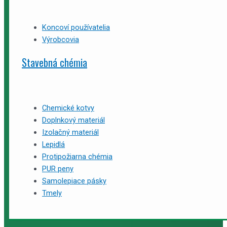
Koncoví používatelia
Výrobcovia
Stavebná chémia
Chemické kotvy
Doplnkový materiál
Izolačný materiál
Lepidlá
Protipožiarna chémia
PUR peny
Samolepiace pásky
Tmely