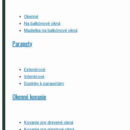
Okenné
Na balkónové okná
Madielka na balkónové okná
Parapety
Exteriérové
Interiérové
Doplnky k parapetám
Okenné kovanie
Kovanie pre drevené okná
Kovanie pre plastové okná