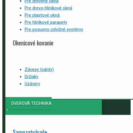
Pre drevené okná
Pre drevo-hliníkové okná
Pre plastové okná
Pre hliníkové parapety
Pre posuvno-zdvižné systémy
Okenicové kovanie
Závesy (pánty)
Držiaky
Uzávery
DVEROVÁ TECHNIKA
Samozatvárače