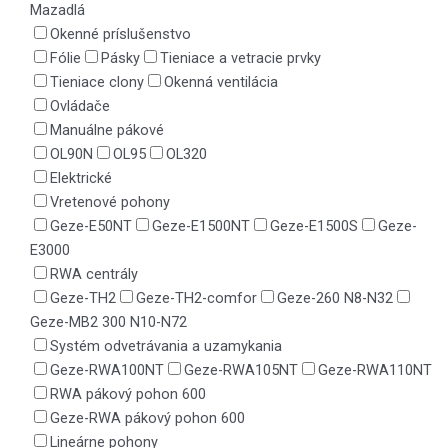
Mazadlá
Okenné príslušenstvo
Fólie
Pásky
Tieniace a vetracie prvky
Tieniace clony
Okenná ventilácia
Ovládače
Manuálne pákové
OL90N
OL95
OL320
Elektrické
Vretenové pohony
Geze-E50NT
Geze-E1500NT
Geze-E1500S
Geze-
E3000
RWA centrály
Geze-TH2
Geze-TH2-comfor
Geze-260 N8-N32
Geze-MB2 300 N10-N72
Systém odvetrávania a uzamykania
Geze-RWA100NT
Geze-RWA105NT
Geze-RWA110NT
RWA pákový pohon 600
Geze-RWA pákový pohon 600
Lineárne pohony