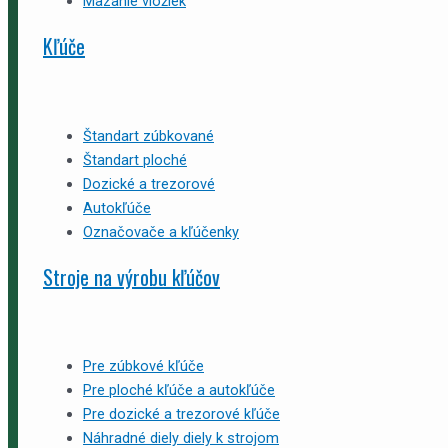
Mazanie vložiek
Kľúče
Štandart zúbkované
Štandart ploché
Dozické a trezorové
Autokľúče
Označovače a kľúčenky
Stroje na výrobu kľúčov
Pre zúbkové kľúče
Pre ploché kľúče a autokľúče
Pre dozické a trezorové kľúče
Náhradné diely diely k strojom