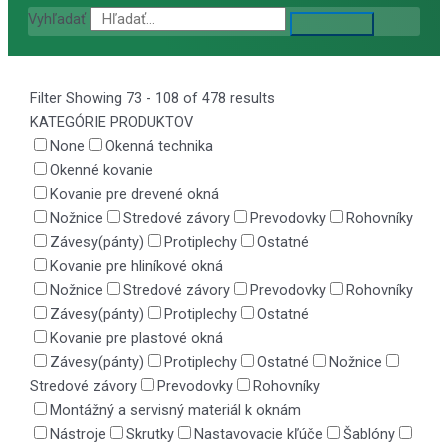
Vyhľadať
Filter
Showing 73 - 108 of 478 results
KATEGÓRIE PRODUKTOV
None
Okenná technika
Okenné kovanie
Kovanie pre drevené okná
Nožnice
Stredové závory
Prevodovky
Rohovníky
Závesy(pánty)
Protiplechy
Ostatné
Kovanie pre hliníkové okná
Nožnice
Stredové závory
Prevodovky
Rohovníky
Závesy(pánty)
Protiplechy
Ostatné
Kovanie pre plastové okná
Závesy(pánty)
Protiplechy
Ostatné
Nožnice
Stredové závory
Prevodovky
Rohovníky
Montážný a servisný materiál k oknám
Nástroje
Skrutky
Nastavovacie kľúče
Šablóny