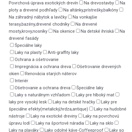
Povrchová úprava exotických drevín
Na drevostavby
Na
ploty a drevené podhľady
Na altánky,prístrešky,balkóny
Na záhradný nábytok a lavičky
Na vonkajšie
terasy,bazény,drevené chodníky
Na drevené
mosty,krovy,nosníky
Na okenice
Na detské ihriská
Na
drevené fasády
Špeciálne laky
Laky na plasty
Anti-graffity laky
Ochrana a ošetrovanie
Impregnácia a ochrana dreva
Ošetrovanie drevených
okien
Renovácia starých náterov
Interiér
Ošetrovanie a ochrana dreva
Špeciálne laky
Laky s naturálnym vzhľadom
Laky pre hlboký mat
laky pre vysoký lesk
Laky na detské hračky
Laky pre
špeciálne efekty(metalický,hrdza,antique)
Laky na hudobné
nástroje
Laky na exotické dreviny
Laky na povrchovú
úpravu lodí
Laky na športové náradia
Laky na sklo
Laky na plaváky
Laky odolné káve-Coffeeproof
Laky so