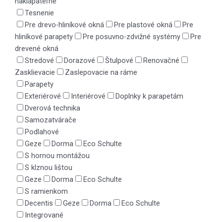
naklápateľné
Tesnenie
Pre drevo-hliníkové okná
Pre plastové okná
Pre
hliníkové parapety
Pre posuvno-zdvižné systémy
Pre
drevené okná
Stredové
Dorazové
Štulpové
Renovačné
Zasklievacie
Zaslepovacie na ráme
Parapety
Exteriérové
Interiérové
Doplnky k parapetám
Dverová technika
Samozatvárače
Podlahové
Geze
Dorma
Eco Schulte
S hornou montážou
S klznou lištou
Geze
Dorma
Eco Schulte
S ramienkom
Decentis
Geze
Dorma
Eco Schulte
Integrované