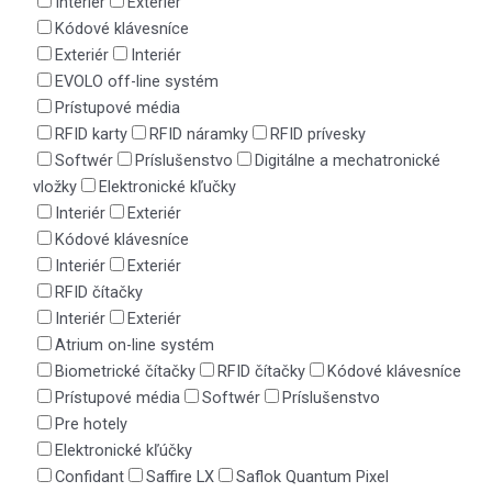
Interiér
Exteriér
Kódové klávesníce
Exteriér
Interiér
EVOLO off-line systém
Prístupové média
RFID karty
RFID náramky
RFID prívesky
Softwér
Príslušenstvo
Digitálne a mechatronické
vložky
Elektronické kľučky
Interiér
Exteriér
Kódové klávesníce
Interiér
Exteriér
RFID čítačky
Interiér
Exteriér
Atrium on-line systém
Biometrické čítačky
RFID čítačky
Kódové klávesníce
Prístupové média
Softwér
Príslušenstvo
Pre hotely
Elektronické kľúčky
Confidant
Saffire LX
Saflok Quantum Pixel