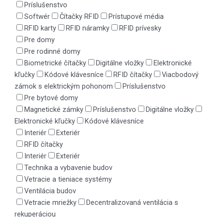
Príslušenstvo
Softwér
Čítačky RFID
Prístupové média
RFID karty
RFID náramky
RFID prívesky
Pre domy
Pre rodinné domy
Biometrické čítačky
Digitálne vložky
Elektronické
kľučky
Kódové klávesníce
RFID čítačky
Viacbodový
zámok s elektrickým pohonom
Príslušenstvo
Pre bytové domy
Magnetické zámky
Príslušenstvo
Digitálne vložky
Elektronické kľučky
Kódové klávesníce
Interiér
Exteriér
RFID čítačky
Interiér
Exteriér
Technika a vybavenie budov
Vetracie a tieniace systémy
Ventilácia budov
Vetracie mriežky
Decentralizovaná ventilácia s
rekuperáciou