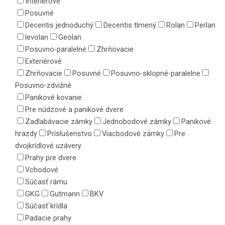
Interiérové
Posuvné
Decentis jednoduchý
Decentis tlmený
Rolan
Perlan
levolan
Geolan
Posuvno-paralelné
Zhrňovacie
Exteriérové
Zhrňovacie
Posuvné
Posuvno-sklopné-paralelne
Posuvno-zdvižné
Panikové kovanie
Pre núdzové a panikové dvere
Zadlabávacie zámky
Jednobodové zámky
Panikové
hrazdy
Príslušenstvo
Viacbodové zámky
Pre
dvojkrídlové uzávery
Prahy pre dvere
Vchodové
Súčasť rámu
GKG
Gutmann
BKV
Súčasť krídla
Padacie prahy