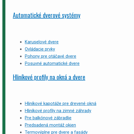
Automatické dverové systémy
Karuselové dvere
Ovládacie prvky
Pohony pre otáčavé dvere
Posuvné automatické dvere
Hliníkové profily na okná a dvere
Hliníkové kapotáže pre drevené okná
Hliníkové profily na zimné záhrady
Pre balkónové zábradlie
Predsadená montáž okien
Termovýplne pre dvere a fasády