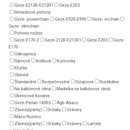
Geze-E212R-E212R1
Geze-E205
Retiazkové pohony
Geze- powerchain
Geze-E920-E990
Geze- ecchain
Geze- slimchain
Pohony nožníc
Geze-E170-2
Geze-212R-E212R1
Geze-E205
Geze-
E170
Odkvapnice
Rámové
Krídlové
Koncovky
Kľučky
Okenné
Štandardné
Bezpečnostné
Dizajnové
Rustikálne
Na balkónové okná
Madielka na balkónové okná
Okenicové kovanie
Geze-Perlan 140KS
Agb-Abaco
Závesy(pánty)
Držiaky
Uzávery
Maco-Rustico
Závesy(pánty)
Držiaky
Uzávery
Lamely