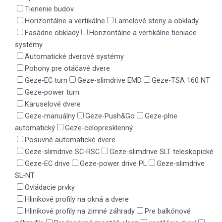
Tienenie budov
Horizontálne a vertikálne
Lamelové steny a obklady
Fasádne obklady
Horizontálne a vertikálne tieniace
systémy
Automatické dverové systémy
Pohony pre otáčavé dvere
Geze-EC turn
Geze-slimdrive EMD
Geze-TSA 160 NT
Geze-power turn
Karuselové dvere
Geze-manuálny
Geze-Push&Go
Geze-plne
automatický
Geze-celopresklenný
Posuvné automatické dvere
Geze-slimdrive SC-RSC
Geze-slimdrive SLT teleskopické
Geze-EC drive
Geze-power drive PL
Geze-slimdrive
SL-NT
Ovládacie prvky
Hliníkové profily na okná a dvere
Hliníkové profily na zimné záhrady
Pre balkónové