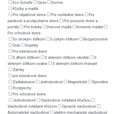
Eco Schulte
Geze
Dorma
Kľučky a madlá
Pre objektové dvere
Pre rustikálne dvere
Pre
panikové a protipožiarne dvere
Pre posuvné dvere a
portály
Pre bránky
Dverové madlá
Kotvenie madiel
Pre vchodové dvere
So širokým štítkom
S úzkym štítkom
Bezpečnostné
Gule
Doplnky
Pre interiérové dvere
S dlhým štítkom
S deleným štítkom okrúhle
S
deleným štítkom oválne
S deleným štítkom hranaté
Zámky
pre interiérové dvere
Zadlabávacie
Jednobodové
Magnetické
Špeciálne
Protiplechy
Pre vchodové dvere
Jednobodové
Viacbodové ovládané kľučkou
Viacbodové ovládané kľúčom
Opravné viacbodové
Automatické viacbodové
elektro-mechanické viacbodové