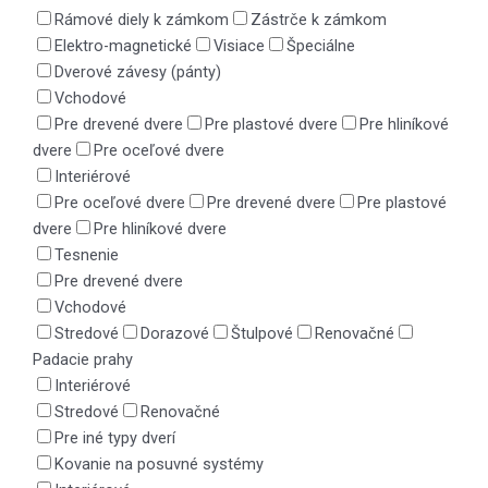
Rámové diely k zámkom
Zástrče k zámkom
Elektro-magnetické
Visiace
Špeciálne
Dverové závesy (pánty)
Vchodové
Pre drevené dvere
Pre plastové dvere
Pre hliníkové
dvere
Pre oceľové dvere
Interiérové
Pre oceľové dvere
Pre drevené dvere
Pre plastové
dvere
Pre hliníkové dvere
Tesnenie
Pre drevené dvere
Vchodové
Stredové
Dorazové
Štulpové
Renovačné
Padacie prahy
Interiérové
Stredové
Renovačné
Pre iné typy dverí
Kovanie na posuvné systémy