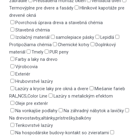
zábradlie
Predsadená montáž okien
ventilácia dverí
Termovýplne pre dvere a fasády
Hliníkové kapotáže pre
drevené okná
Povrchová úprava dreva a stavebná chémia
Stavebná chémia
Izolačný materiál
samolepiace pásky
Lepidlá
Protipožiarna chémia
Chemické kotvy
Doplnkový
materiál
Tmely
PUR peny
Farby a laky na drevo
Výrobcovia
Exteriér
Hrubovrstvé lazúry
Lazúry a krycie laky pre okná a dvere
Miešanie farieb
RAL,NCS,Color Line
Lazúry s metalickým efektom
Oleje pre exterér
Na vonkajšie podlahy
Na záhradný nábytok a lavičky
Na drevostavby,altánky,prístrešky,balkóny
Tenkovrstvé lazúry
Na hospodárske budovy-kontakt so zvieratami