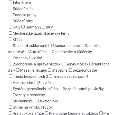
Interiérové
Súčasť krídla
Padacie prahy
Súčasť rámu
GKG
Gutmann
BKV
Mechanické uzamykacie systémy
Kľúče
Štandard zúbkované
Štandard ploché
Dozické a
trezorové
Autokľúče
Označovače a kľúčenky
Cylindrické vložky
Zjednotenie a úprava vložiek
Servis vložiek
Náhradné
diely
Mazanie vložiek
Stavebné
Bezpečnostné
Trieda bezpečnosti 3
Trieda bezpečnosti 4
Elektronické
Špeciálne
Systém generálneho kľúča
Bezpečnostné polvložky
Trezory a schránky
Mechanické
Elektronické
Stroje na výrobu kľúčov
Pre zúbkové kľúče
Pre ploché kľúče a autokľúče
Pre