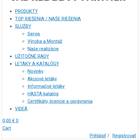
PRODUKTY
TOP RIEŠENIA / NAŠE RIEŠENIA
SLUŽBY
Servis
Výroba a Montáž
Naše realizácie
UŽITOČNÉ RADY
LETÁKY A KATALÓGY
Novinky
Akciové letáky
Informačné letáky
HASTA katalóg
Certifikáty, licencie a oprávnenia
VIDEÁ
0,00
€
0
Cart
Prihlásiť
/
Registrovať