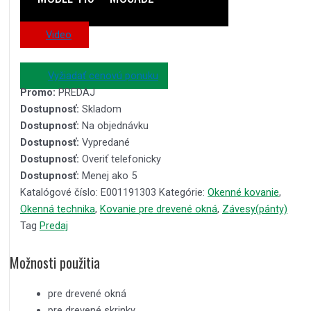
Video
Vyžiadať cenovú ponuku
Promo:
PREDAJ
Dostupnosť:
Skladom
Dostupnosť:
Na objednávku
Dostupnosť:
Vypredané
Dostupnosť:
Overiť telefonicky
Dostupnosť:
Menej ako 5
Katalógové číslo:
E001191303
Kategórie:
Okenné kovanie
,
Okenná technika
,
Kovanie pre drevené okná
,
Závesy(pánty)
Tag
Predaj
Možnosti použitia
pre drevené okná
pre drevené skrinky