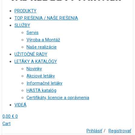
PRODUKTY
TOP RIEŠENIA / NAŠE RIEŠENIA
SLUŽBY
Servis
Výroba a Montáž
Naše realizácie
UŽITOČNÉ RADY
LETÁKY A KATALÓGY
Novinky
Akciové letáky
Informačné letáky
HASTA katalóg
Certifikáty, licencie a oprávnenia
VIDEÁ
0,00
€
0
Cart
Prihlásiť
/
Registrovať