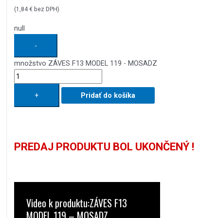
(
1,84
€
bez DPH)
null
-
množstvo ZÁVES F13 MODEL 119 - MOSADZ
+
Pridať do košíka
PREDAJ PRODUKTU BOL UKONČENÝ !
Video k produktu:ZÁVES F13
MODEL 119 – MOSADZ