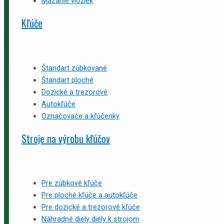
Mazanie vložiek
Kľúče
Štandart zúbkované
Štandart ploché
Dozické a trezorové
Autokľúče
Označovače a kľúčenky
Stroje na výrobu kľúčov
Pre zúbkové kľúče
Pre ploché kľúče a autokľúče
Pre dozické a trezorové kľúče
Náhradné diely diely k strojom