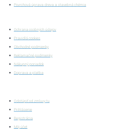
Povrchová úprava dreva a stavebná chémia
Ochrana súkromia
Ochrana osobných údajov
Pravidlá cookies
Obchodné podmienky
Reklamačné podmienky
Nákupný poriadok
Doprava a platba
Zákaznícka zóna
Odstúpiť od zmluvy tu
Prihlásenie
Registrácia
Môj účet