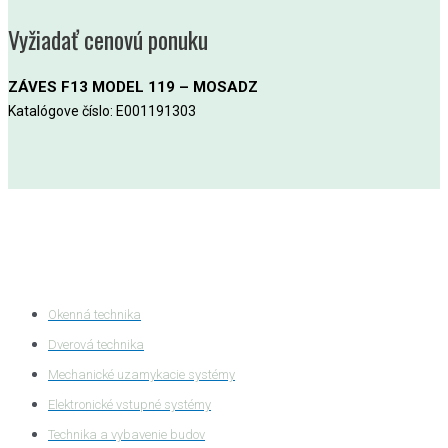
Vyžiadať cenovú ponuku
ZÁVES F13 MODEL 119 – MOSADZ
Katalógove číslo: E001191303
Kategórie produktov
Okenná technika
Dverová technika
Mechanické uzamykacie systémy
Elektronické vstupné systémy
Technika a vybavenie budov