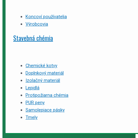
Koncoví používatelia
Výrobcovia
Stavebná chémia
Chemické kotvy
Doplnkový materiál
Izolačný materiál
Lepidlá
Protipožiarna chémia
PUR peny
Samolepiace pásky
Tmely