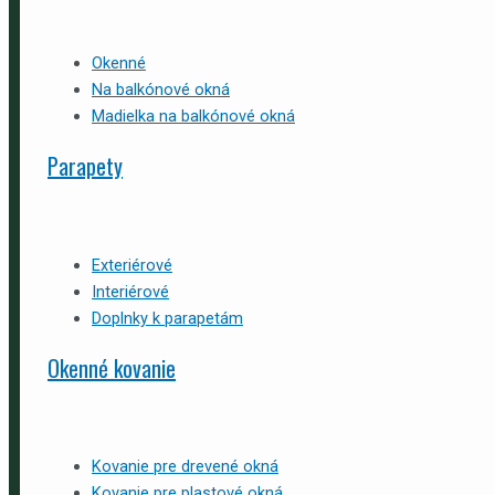
Okenné
Na balkónové okná
Madielka na balkónové okná
Parapety
Exteriérové
Interiérové
Doplnky k parapetám
Okenné kovanie
Kovanie pre drevené okná
Kovanie pre plastové okná