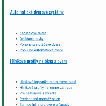
Automatické dverové systémy
Karuselové dvere
Ovládacie prvky
Pohony pre otáčavé dvere
Posuvné automatické dvere
Hliníkové profily na okná a dvere
Hliníkové kapotáže pre drevené okná
Hliníkové profily na zimné záhrady
Pre balkónové zábradlie
Predsadená montáž okien
Termovýplne pre dvere a fasády