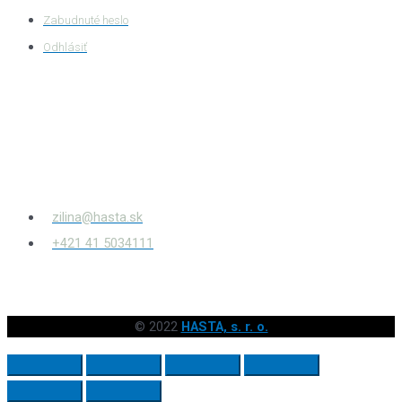
Zabudnuté heslo
Odhlásiť
HASTA s.r.o.
Bytčianska 814/131
010 03
Žilina – Považský Chlmec
zilina@hasta.sk
+421 41 5034111
© 2022
HASTA, s. r. o.