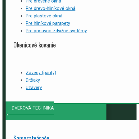
Pre drevené okná
Pre drevo-hliníkové okná
Pre plastové okná
Pre hliníkové parapety
Pre posuvno-zdvižné systémy
Okenicové kovanie
Závesy (pánty)
Držiaky
Uzávery
DVEROVÁ TECHNIKA
Samozatvárače