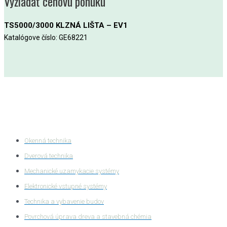
Vyžiadať cenovú ponuku
TS5000/3000 KLZNÁ LIŠTA – EV1
Katalógove číslo: GE68221
Kategórie produktov
Okenná technika
Dverová technika
Mechanické uzamykacie systémy
Elektronické vstupné systémy
Technika a vybavenie budov
Povrchová úprava dreva a stavebná chémia