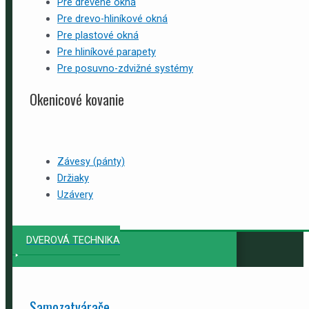
Pre drevené okná
Pre drevo-hliníkové okná
Pre plastové okná
Pre hliníkové parapety
Pre posuvno-zdvižné systémy
Okenicové kovanie
Závesy (pánty)
Držiaky
Uzávery
DVEROVÁ TECHNIKA
Samozatvárače