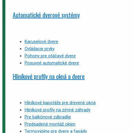
Automatické dverové systémy
Karuselové dvere
Ovládacie prvky
Pohony pre otáčavé dvere
Posuvné automatické dvere
Hliníkové profily na okná a dvere
Hliníkové kapotáže pre drevené okná
Hliníkové profily na zimné záhrady
Pre balkónové zábradlie
Predsadená montáž okien
Termovýplne pre dvere a fasády