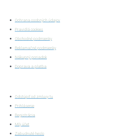
Ochrana súkromia
Ochrana osobných údajov
Pravidlá cookies
Obchodné podmienky
Reklamačné podmienky
Nákupný poriadok
Doprava a platba
Zákaznícka zóna
Odstúpiť od zmluvy tu
Prihlásenie
Registrácia
Môj účet
Zabudnuté heslo