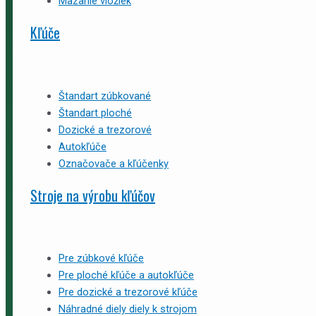
Mazanie vložiek
Kľúče
Štandart zúbkované
Štandart ploché
Dozické a trezorové
Autokľúče
Označovače a kľúčenky
Stroje na výrobu kľúčov
Pre zúbkové kľúče
Pre ploché kľúče a autokľúče
Pre dozické a trezorové kľúče
Náhradné diely diely k strojom