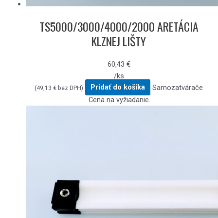
TS5000/3000/4000/2000 ARETÁCIA
KLZNEJ LIŠTY
60,43
€
/ks
Pridať do košíka
Samozatvárače
(
49,13
€
bez DPH)
Cena na vyžiadanie