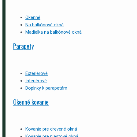
Okenné
Na balkónové okná
Madielka na balkónové okná
Parapety
Exteriérové
Interiérové
Doplnky k parapetám
Okenné kovanie
Kovanie pre drevené okná
Kovanie pre plastové okná