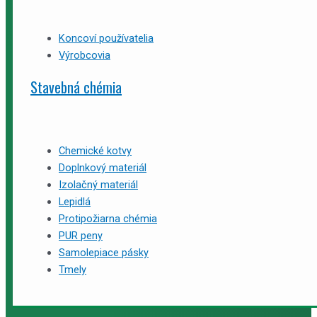
Koncoví používatelia
Výrobcovia
Stavebná chémia
Chemické kotvy
Doplnkový materiál
Izolačný materiál
Lepidlá
Protipožiarna chémia
PUR peny
Samolepiace pásky
Tmely