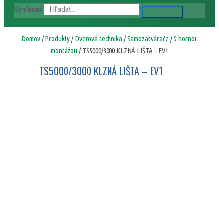
Vyhľadať
Domov
/
Produkty
/
Dverová technika
/
Samozatvárače
/
S hornou
montážou
/ TS5000/3000 KLZNÁ LIŠTA – EV1
TS5000/3000 KLZNÁ LIŠTA – EV1