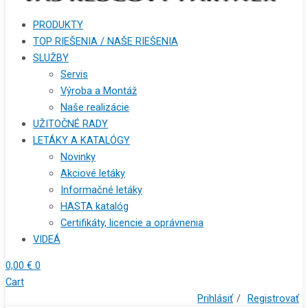
PRODUKTY
TOP RIEŠENIA / NAŠE RIEŠENIA
SLUŽBY
Servis
Výroba a Montáž
Naše realizácie
UŽITOČNÉ RADY
LETÁKY A KATALÓGY
Novinky
Akciové letáky
Informačné letáky
HASTA katalóg
Certifikáty, licencie a oprávnenia
VIDEÁ
0,00
€
0
Cart
Prihlásiť
/
Registrovať