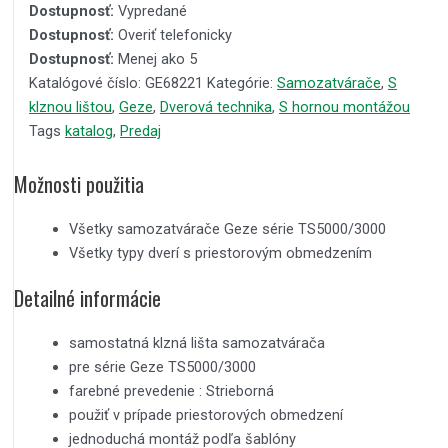
Dostupnosť:
Vypredané
Dostupnosť:
Overiť telefonicky
Dostupnosť:
Menej ako 5
Katalógové číslo:
GE68221
Kategórie:
Samozatvárače
,
S
klznou lištou
,
Geze
,
Dverová technika
,
S hornou montážou
Tags
katalog
,
Predaj
Možnosti použitia
Všetky samozatvárače Geze série TS5000/3000
Všetky typy dverí s priestorovým obmedzením
Detailné informácie
samostatná klzná lišta samozatvárača
pre série Geze TS5000/3000
farebné prevedenie : Strieborná
použiť v prípade priestorových obmedzení
jednoduchá montáž podľa šablóny