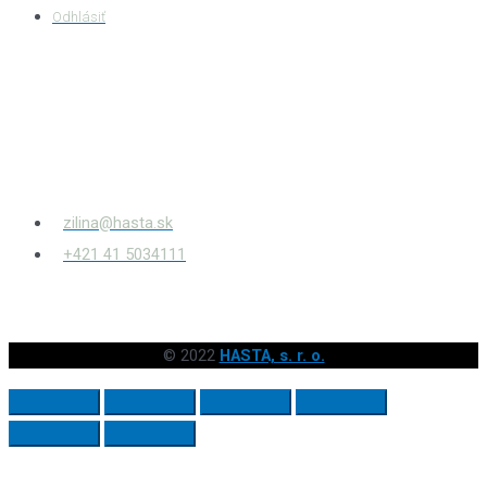
Odhlásiť
HASTA s.r.o.
Bytčianska 814/131
010 03
Žilina – Považský Chlmec
zilina@hasta.sk
+421 41 5034111
© 2022
HASTA, s. r. o.