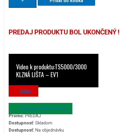
+
Pridať do košíka
PREDAJ PRODUKTU BOL UKONČENÝ !
Video k produktu:TS5000/3000
KLZNÁ LIŠTA – EV1
Video
Vyžiadať cenovú ponuku
Promo:
PREDAJ
Dostupnosť:
Skladom
Dostupnosť:
Na objednávku