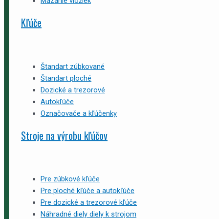
Mazanie vložiek
Kľúče
Štandart zúbkované
Štandart ploché
Dozické a trezorové
Autokľúče
Označovače a kľúčenky
Stroje na výrobu kľúčov
Pre zúbkové kľúče
Pre ploché kľúče a autokľúče
Pre dozické a trezorové kľúče
Náhradné diely diely k strojom