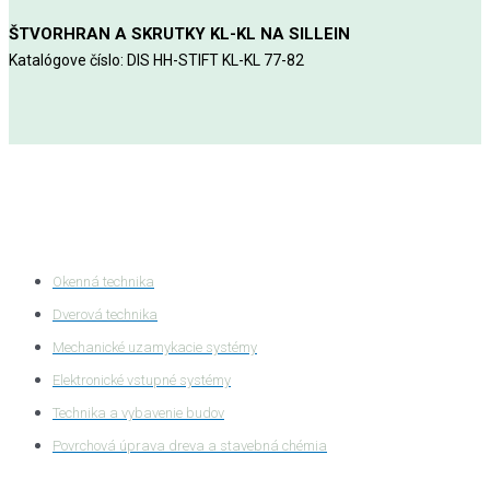
ŠTVORHRAN A SKRUTKY KL-KL NA SILLEIN
Katalógove číslo: DIS HH-STIFT KL-KL 77-82
Kategórie produktov
Okenná technika
Dverová technika
Mechanické uzamykacie systémy
Elektronické vstupné systémy
Technika a vybavenie budov
Povrchová úprava dreva a stavebná chémia