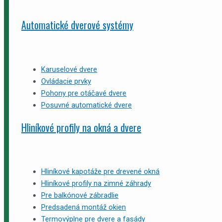
Automatické dverové systémy
Karuselové dvere
Ovládacie prvky
Pohony pre otáčavé dvere
Posuvné automatické dvere
Hliníkové profily na okná a dvere
Hliníkové kapotáže pre drevené okná
Hliníkové profily na zimné záhrady
Pre balkónové zábradlie
Predsadená montáž okien
Termovýplne pre dvere a fasády