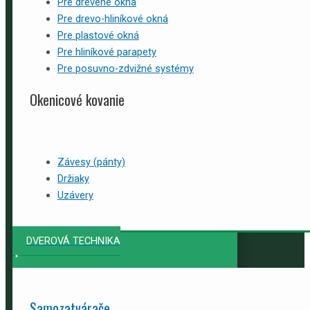
Pre drevené okná
Pre drevo-hliníkové okná
Pre plastové okná
Pre hliníkové parapety
Pre posuvno-zdvižné systémy
Okenicové kovanie
Závesy (pánty)
Držiaky
Uzávery
DVEROVÁ TECHNIKA
Samozatvárače