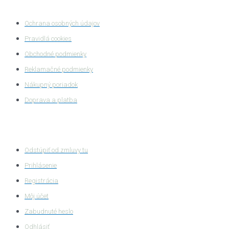
Ochrana súkromia
Ochrana osobných údajov
Pravidlá cookies
Obchodné podmienky
Reklamačné podmienky
Nákupný poriadok
Doprava a platba
Zákaznícka zóna
Odstúpiť od zmluvy tu
Prihlásenie
Registrácia
Môj účet
Zabudnuté heslo
Odhlásiť