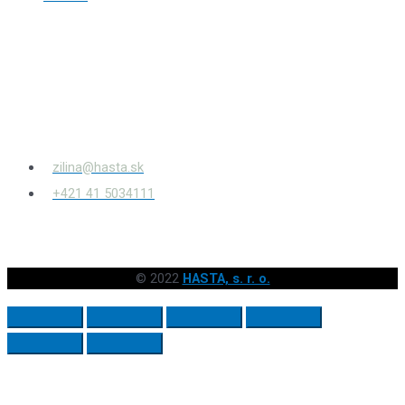
HASTA s.r.o.
Bytčianska 814/131
010 03
Žilina – Považský Chlmec
zilina@hasta.sk
+421 41 5034111
© 2022
HASTA, s. r. o.