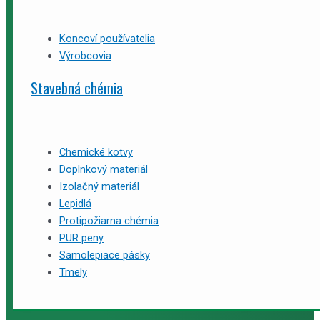
Koncoví používatelia
Výrobcovia
Stavebná chémia
Chemické kotvy
Doplnkový materiál
Izolačný materiál
Lepidlá
Protipožiarna chémia
PUR peny
Samolepiace pásky
Tmely