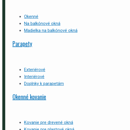
Okenné
Na balkónové okná
Madielka na balkónové okná
Parapety
Exteriérové
Interiérové
Doplnky k parapetám
Okenné kovanie
Kovanie pre drevené okná
Kovanie pre plastové okná