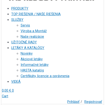
PRODUKTY
TOP RIEŠENIA / NAŠE RIEŠENIA
SLUŽBY
Servis
Výroba a Montáž
Naše realizácie
UŽITOČNÉ RADY
LETÁKY A KATALÓGY
Novinky
Akciové letáky
Informačné letáky
HASTA katalóg
Certifikáty, licencie a oprávnenia
VIDEÁ
0,00
€
0
Cart
Prihlásiť
/
Registrovať