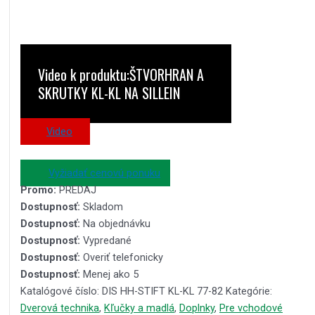
Video k produktu:ŠTVORHRAN A
SKRUTKY KL-KL NA SILLEIN
Video
Vyžiadať cenovú ponuku
Promo:
PREDAJ
Dostupnosť:
Skladom
Dostupnosť:
Na objednávku
Dostupnosť:
Vypredané
Dostupnosť:
Overiť telefonicky
Dostupnosť:
Menej ako 5
Katalógové číslo:
DIS HH-STIFT KL-KL 77-82
Kategórie:
Dverová technika
,
Kľučky a madlá
,
Doplnky
,
Pre vchodové