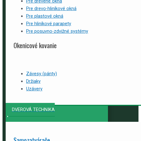
Pre drevené okná
Pre drevo-hliníkové okná
Pre plastové okná
Pre hliníkové parapety
Pre posuvno-zdvižné systémy
Okenicové kovanie
Závesy (pánty)
Držiaky
Uzávery
DVEROVÁ TECHNIKA
Samozatvárače