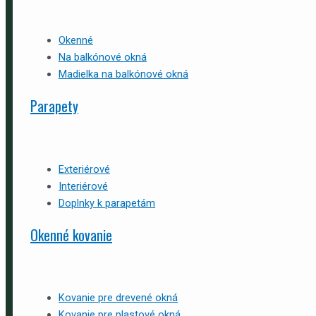
Okenné
Na balkónové okná
Madielka na balkónové okná
Parapety
Exteriérové
Interiérové
Doplnky k parapetám
Okenné kovanie
Kovanie pre drevené okná
Kovanie pre plastové okná