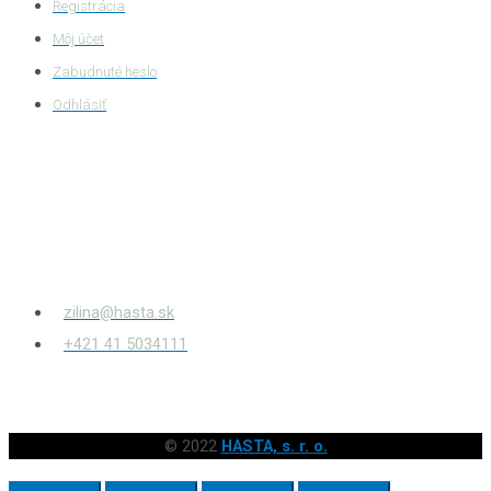
Registrácia
Môj účet
Zabudnuté heslo
Odhlásiť
HASTA s.r.o.
Bytčianska 814/131
010 03
Žilina – Považský Chlmec
zilina@hasta.sk
+421 41 5034111
© 2022
HASTA, s. r. o.