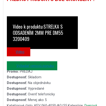
Video k produktu:STRELKA S
ODSADENÍM 2MM PRE DM55
3200409
Video
Vyžiadať cenovú ponuku
Promo:
PREDAJ
Dostupnosť:
Skladom
Dostupnosť:
Na objednávku
Dostupnosť:
Vypredané
Dostupnosť:
Overiť telefonicky
Dostupnosť:
Menej ako 5
Katalógové číslo:
KFV 060-4050-AG/55
Kategórie:
Dverová