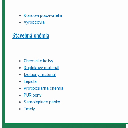
Koncoví používatelia
Výrobcovia
Stavebná chémia
Chemické kotvy
Doplnkový materiál
Izolačný materiál
Lepidlá
Protipožiarna chémia
PUR peny
Samolepiace pásky
Tmely