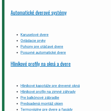
Automatické dverové systémy
Karuselové dvere
Ovládacie prvky
Pohony pre otáčavé dvere
Posuvné automatické dvere
Hliníkové profily na okná a dvere
Hliníkové kapotáže pre drevené okná
Hliníkové profily na zimné záhrady
Pre balkónové zábradlie
Predsadená montáž okien
Termovýplne pre dvere a fasády