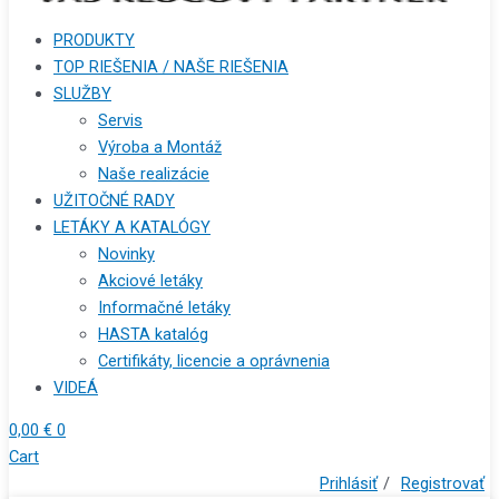
PRODUKTY
TOP RIEŠENIA / NAŠE RIEŠENIA
SLUŽBY
Servis
Výroba a Montáž
Naše realizácie
UŽITOČNÉ RADY
LETÁKY A KATALÓGY
Novinky
Akciové letáky
Informačné letáky
HASTA katalóg
Certifikáty, licencie a oprávnenia
VIDEÁ
0,00
€
0
Cart
Prihlásiť
/
Registrovať