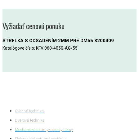
Vyžiadať cenovú ponuku
STRELKA S ODSADENÍM 2MM PRE DM55 3200409
Katalógove číslo: KFV 060-4050-AG/55
Kategórie produktov
Okenná technika
Dverová technika
Mechanické uzamykacie systémy
Elektronické vstupné systémy