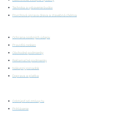
Technika a vybavenie budov
Povrchová úprava dreva a stavebná chémia
Ochrana súkromia
Ochrana osobných údajov
Pravidlá cookies
Obchodné podmienky
Reklamačné podmienky
Nákupný poriadok
Doprava a platba
Zákaznícka zóna
Odstúpiť od zmluvy tu
Prihlásenie