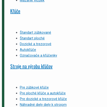
Mazanie vložiek
Kľúče
Štandart zúbkované
Štandart ploché
Dozické a trezorové
Autokľúče
Označovače a kľúčenky
Stroje na výrobu kľúčov
Pre zúbkové kľúče
Pre ploché kľúče a autokľúče
Pre dozické a trezorové kľúče
Náhradné diely diely k strojom