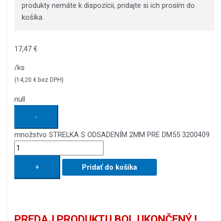
produkty nemáte k dispozícii, pridajte si ich prosím do
košíka.
17,47
€
/ks
(
14,20
€
bez DPH)
null
-
množstvo STRELKA S ODSADENÍM 2MM PRE DM55 3200409
+
Pridať do košíka
PREDAJ PRODUKTU BOL UKONČENÝ !