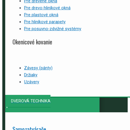
Pre drevené okná
Pre drevo-hliníkové okná
Pre plastové okná
Pre hliníkové parapety
Pre posuvno-zdvižné systémy
Okenicové kovanie
Závesy (pánty)
Držiaky
Uzávery
DVEROVÁ TECHNIKA
Samozatvárače