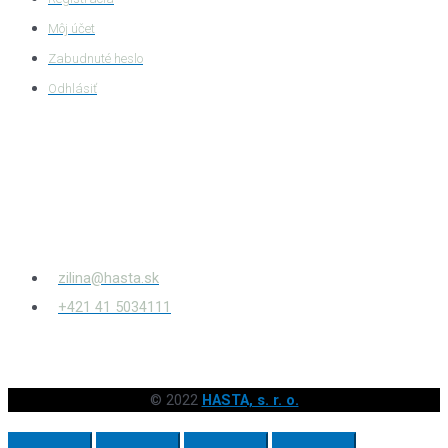
Môj účet
Zabudnuté heslo
Odhlásiť
HASTA s.r.o.
Bytčianska 814/131
010 03
Žilina – Považský Chlmec
zilina@hasta.sk
+421 41 5034111
© 2022
HASTA, s. r. o.