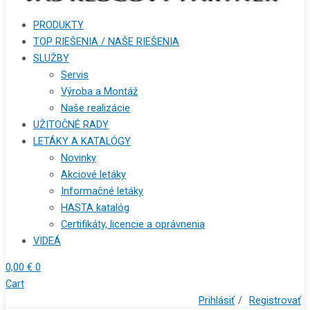
PRODUKTY
TOP RIEŠENIA / NAŠE RIEŠENIA
SLUŽBY
Servis
Výroba a Montáž
Naše realizácie
UŽITOČNÉ RADY
LETÁKY A KATALÓGY
Novinky
Akciové letáky
Informačné letáky
HASTA katalóg
Certifikáty, licencie a oprávnenia
VIDEÁ
0,00
€
0
Cart
Prihlásiť
/
Registrovať