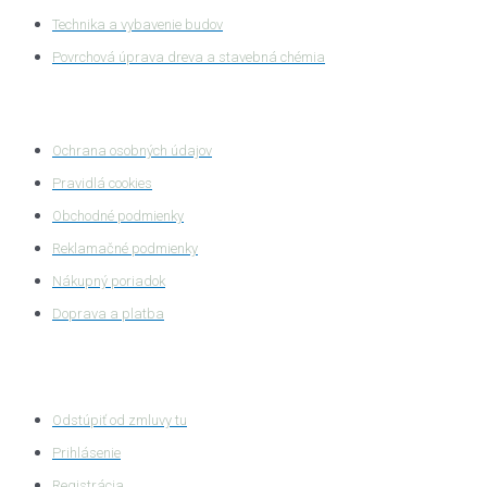
Technika a vybavenie budov
Povrchová úprava dreva a stavebná chémia
Ochrana súkromia
Ochrana osobných údajov
Pravidlá cookies
Obchodné podmienky
Reklamačné podmienky
Nákupný poriadok
Doprava a platba
Zákaznícka zóna
Odstúpiť od zmluvy tu
Prihlásenie
Registrácia