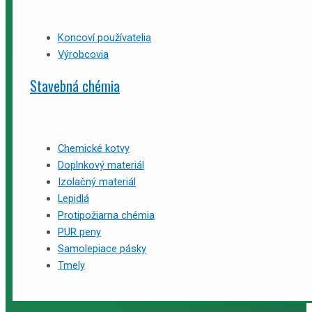
Koncoví používatelia
Výrobcovia
Stavebná chémia
Chemické kotvy
Doplnkový materiál
Izolačný materiál
Lepidlá
Protipožiarna chémia
PUR peny
Samolepiace pásky
Tmely