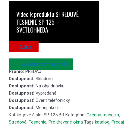
Video k produktu:STREDOVÉ
TESNENIE SP 125 –
SVETLOHNEDÁ
Video
Vyžiadať cenovú ponuku
Promo:
PREDAJ
Dostupnosť:
Skladom
Dostupnosť:
Na objednávku
Dostupnosť:
Vypredané
Dostupnosť:
Overiť telefonicky
Dostupnosť:
Menej ako 5
Katalógové číslo:
SP 125 BR
Kategórie:
Okenná technika
,
Stredové
,
Tesnenie
,
Pre drevené okná
Tags
katalog
,
Predaj