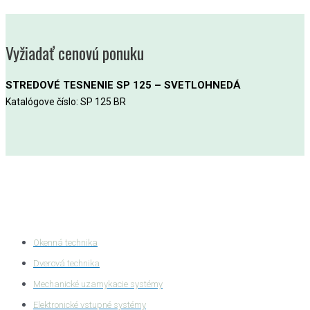
Vyžiadať cenovú ponuku
STREDOVÉ TESNENIE SP 125 – SVETLOHNEDÁ
Katalógove číslo: SP 125 BR
Kategórie produktov
Okenná technika
Dverová technika
Mechanické uzamykacie systémy
Elektronické vstupné systémy