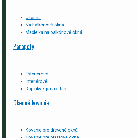
Okenné
Na balkónové okná
Madielka na balkónové okná
Parapety
Exteriérové
Interiérové
Doplnky k parapetám
Okenné kovanie
Kovanie pre drevené okná
Kovanie pre plastové okná