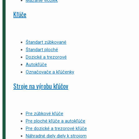
Mazanie vložiek
Kľúče
Štandart zúbkované
Štandart ploché
Dozické a trezorové
Autokľúče
Označovače a kľúčenky
Stroje na výrobu kľúčov
Pre zúbkové kľúče
Pre ploché kľúče a autokľúče
Pre dozické a trezorové kľúče
Náhradné diely diely k strojom