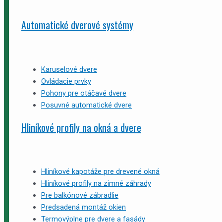
Automatické dverové systémy
Karuselové dvere
Ovládacie prvky
Pohony pre otáčavé dvere
Posuvné automatické dvere
Hliníkové profily na okná a dvere
Hliníkové kapotáže pre drevené okná
Hliníkové profily na zimné záhrady
Pre balkónové zábradlie
Predsadená montáž okien
Termovýplne pre dvere a fasády