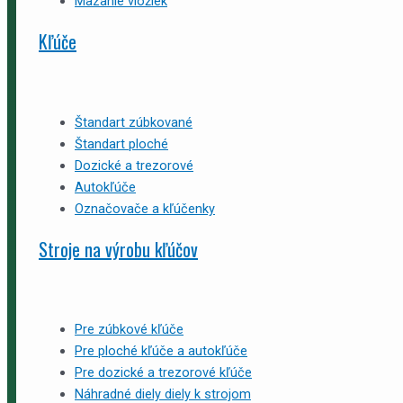
Mazanie vložiek
Kľúče
Štandart zúbkované
Štandart ploché
Dozické a trezorové
Autokľúče
Označovače a kľúčenky
Stroje na výrobu kľúčov
Pre zúbkové kľúče
Pre ploché kľúče a autokľúče
Pre dozické a trezorové kľúče
Náhradné diely diely k strojom