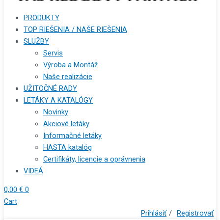
PRODUKTY
TOP RIEŠENIA / NAŠE RIEŠENIA
SLUŽBY
Servis
Výroba a Montáž
Naše realizácie
UŽITOČNÉ RADY
LETÁKY A KATALÓGY
Novinky
Akciové letáky
Informačné letáky
HASTA katalóg
Certifikáty, licencie a oprávnenia
VIDEÁ
0,00
€
0
Cart
Prihlásiť
/
Registrovať