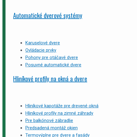
Automatické dverové systémy
Karuselové dvere
Ovládacie prvky
Pohony pre otáčavé dvere
Posuvné automatické dvere
Hliníkové profily na okná a dvere
Hliníkové kapotáže pre drevené okná
Hliníkové profily na zimné záhrady
Pre balkónové zábradlie
Predsadená montáž okien
Termovýplne pre dvere a fasády