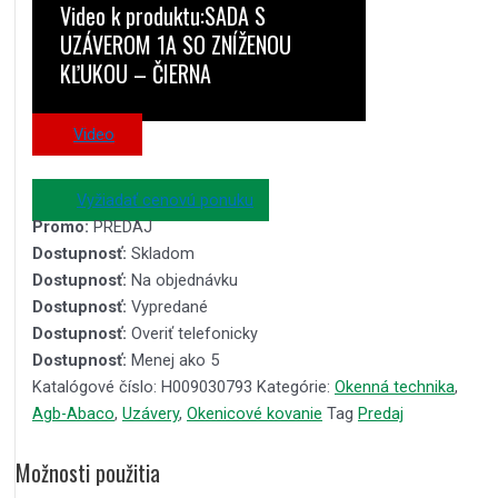
Video k produktu:SADA S
UZÁVEROM 1A SO ZNÍŽENOU
KĽUKOU – ČIERNA
Video
Vyžiadať cenovú ponuku
Promo:
PREDAJ
Dostupnosť:
Skladom
Dostupnosť:
Na objednávku
Dostupnosť:
Vypredané
Dostupnosť:
Overiť telefonicky
Dostupnosť:
Menej ako 5
Katalógové číslo:
H009030793
Kategórie:
Okenná technika
,
Agb-Abaco
,
Uzávery
,
Okenicové kovanie
Tag
Predaj
Možnosti použitia