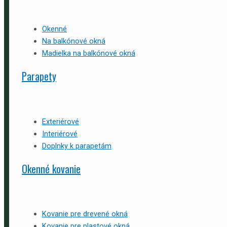
Okenné
Na balkónové okná
Madielka na balkónové okná
Parapety
Exteriérové
Interiérové
Doplnky k parapetám
Okenné kovanie
Kovanie pre drevené okná
Kovanie pre plastové okná