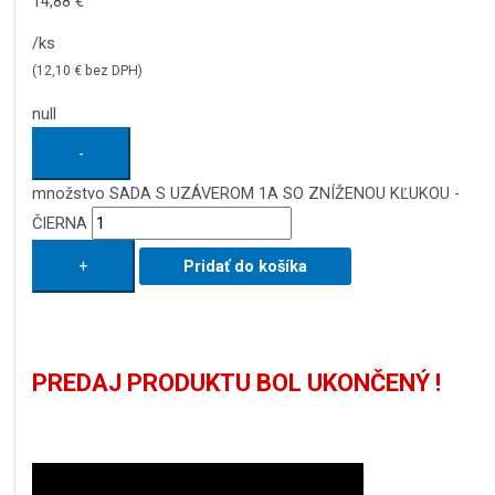
14,88
€
/ks
(
12,10
€
bez DPH)
null
-
množstvo SADA S UZÁVEROM 1A SO ZNÍŽENOU KĽUKOU -
ČIERNA
+
Pridať do košíka
PREDAJ PRODUKTU BOL UKONČENÝ !