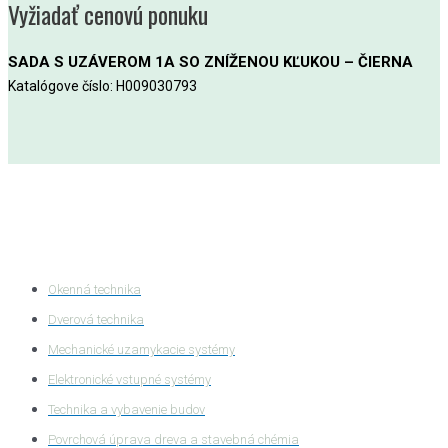
Vyžiadať cenovú ponuku
SADA S UZÁVEROM 1A SO ZNÍŽENOU KĽUKOU – ČIERNA
Katalógove číslo: H009030793
Kategórie produktov
Okenná technika
Dverová technika
Mechanické uzamykacie systémy
Elektronické vstupné systémy
Technika a vybavenie budov
Povrchová úprava dreva a stavebná chémia