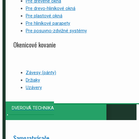
Pre drevené okná
Pre drevo-hliníkové okná
Pre plastové okná
Pre hliníkové parapety
Pre posuvno-zdvižné systémy
Okenicové kovanie
Závesy (pánty)
Držiaky
Uzávery
DVEROVÁ TECHNIKA
Samozatvárače