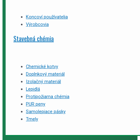
Koncoví používatelia
Výrobcovia
Stavebná chémia
Chemické kotvy
Doplnkový materiál
Izolačný materiál
Lepidlá
Protipožiarna chémia
PUR peny
Samolepiace pásky
Tmely