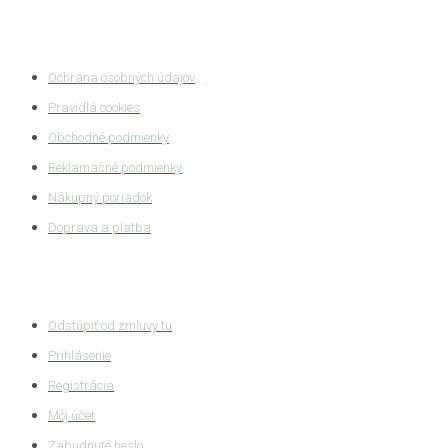
Ochrana súkromia
Ochrana osobných údajov
Pravidlá cookies
Obchodné podmienky
Reklamačné podmienky
Nákupný poriadok
Doprava a platba
Zákaznícka zóna
Odstúpiť od zmluvy tu
Prihlásenie
Registrácia
Môj účet
Zabudnuté heslo