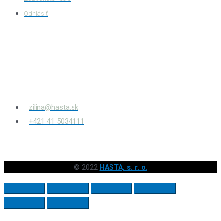
Odhlásiť
HASTA s.r.o.
Bytčianska 814/131
010 03
Žilina – Považský Chlmec
zilina@hasta.sk
+421 41 5034111
© 2022
HASTA, s. r. o.