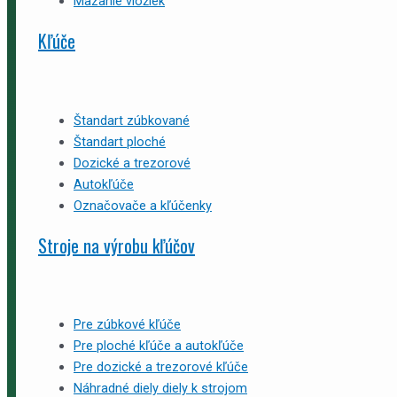
Mazanie vložiek
Kľúče
Štandart zúbkované
Štandart ploché
Dozické a trezorové
Autokľúče
Označovače a kľúčenky
Stroje na výrobu kľúčov
Pre zúbkové kľúče
Pre ploché kľúče a autokľúče
Pre dozické a trezorové kľúče
Náhradné diely diely k strojom