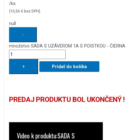
/ks
(
10,56
€
bez DPH)
null
-
množstvo SADA S UZÁVEROM 1A S POISTKOU - ČIERNA
+
Pridať do košíka
PREDAJ PRODUKTU BOL UKONČENÝ !
Video k produktu:SADA S