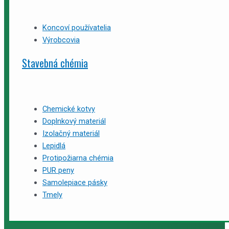
Koncoví používatelia
Výrobcovia
Stavebná chémia
Chemické kotvy
Doplnkový materiál
Izolačný materiál
Lepidlá
Protipožiarna chémia
PUR peny
Samolepiace pásky
Tmely