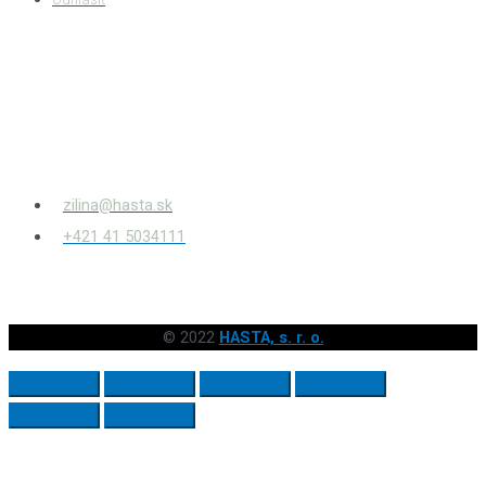
HASTA s.r.o.
Bytčianska 814/131
010 03
Žilina – Považský Chlmec
zilina@hasta.sk
+421 41 5034111
© 2022
HASTA, s. r. o.