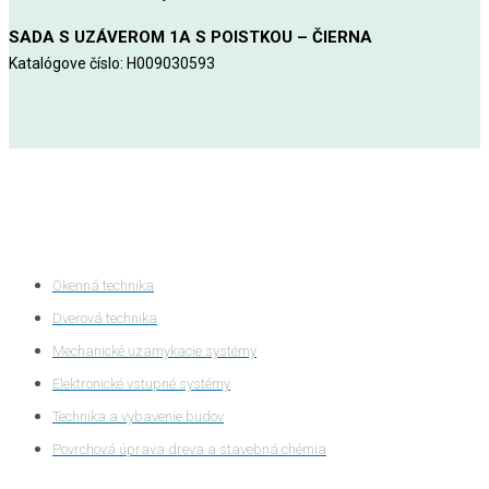
SADA S UZÁVEROM 1A S POISTKOU – ČIERNA
Katalógove číslo: H009030593
Kategórie produktov
Okenná technika
Dverová technika
Mechanické uzamykacie systémy
Elektronické vstupné systémy
Technika a vybavenie budov
Povrchová úprava dreva a stavebná chémia