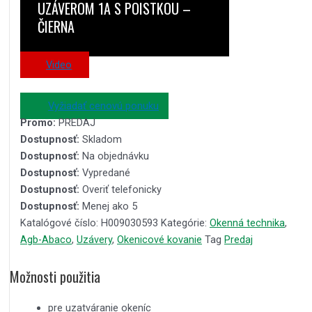
UZÁVEROM 1A S POISTKOU –
ČIERNA
Video
Vyžiadať cenovú ponuku
Promo:
PREDAJ
Dostupnosť:
Skladom
Dostupnosť:
Na objednávku
Dostupnosť:
Vypredané
Dostupnosť:
Overiť telefonicky
Dostupnosť:
Menej ako 5
Katalógové číslo:
H009030593
Kategórie:
Okenná technika
,
Agb-Abaco
,
Uzávery
,
Okenicové kovanie
Tag
Predaj
Možnosti použitia
pre uzatváranie okeníc