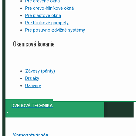
Pre drevené okná
Pre drevo-hliníkové okná
Pre plastové okná
Pre hliníkové parapety
Pre posuvno-zdvižné systémy
Okenicové kovanie
Závesy (pánty)
Držiaky
Uzávery
DVEROVÁ TECHNIKA
Samozatvárače