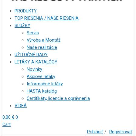
PRODUKTY
TOP RIEŠENIA / NAŠE RIEŠENIA
SLUŽBY
Servis
Výroba a Montáž
Naše realizácie
UŽITOČNÉ RADY
LETÁKY A KATALÓGY
Novinky
Akciové letáky
Informačné letáky
HASTA katalóg
Certifikáty, licencie a oprávnenia
VIDEÁ
0,00
€
0
Cart
Prihlásiť
/
Registrovať