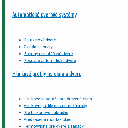
Automatické dverové systémy
Karuselové dvere
Ovládacie prvky
Pohony pre otáčavé dvere
Posuvné automatické dvere
Hliníkové profily na okná a dvere
Hliníkové kapotáže pre drevené okná
Hliníkové profily na zimné záhrady
Pre balkónové zábradlie
Predsadená montáž okien
Termovýplne pre dvere a fasády