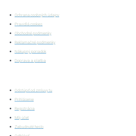
Ochrana súkromia
Ochrana osobných údajov
Pravidlá cookies
Obchodné podmienky
Reklamačné podmienky
Nákupný poriadok
Doprava a platba
Zákaznícka zóna
Odstúpiť od zmluvy tu
Prihlásenie
Registrácia
Môj účet
Zabudnuté heslo
Odhlásiť