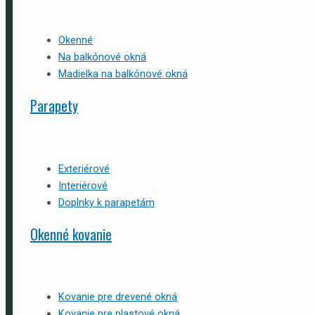
Okenné
Na balkónové okná
Madielka na balkónové okná
Parapety
Exteriérové
Interiérové
Doplnky k parapetám
Okenné kovanie
Kovanie pre drevené okná
Kovanie pre plastové okná