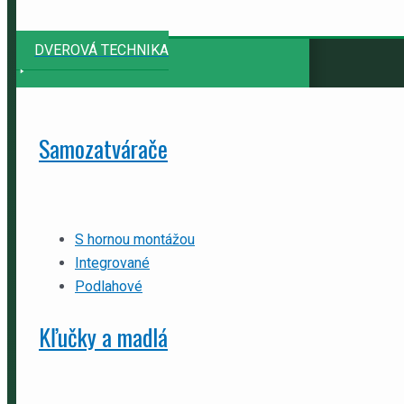
DVEROVÁ TECHNIKA
Samozatvárače
S hornou montážou
Integrované
Podlahové
Kľučky a madlá