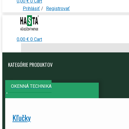
0,00
€
0
Cart
Prihlásiť
/
Registrovať
0,00
€
0
Cart
KATEGÓRIE PRODUKTOV
OKENNÁ TECHNIKA
Kľučky