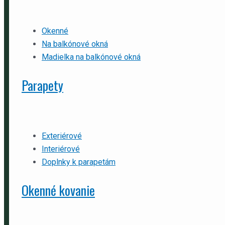
Okenné
Na balkónové okná
Madielka na balkónové okná
Parapety
Exteriérové
Interiérové
Doplnky k parapetám
Okenné kovanie