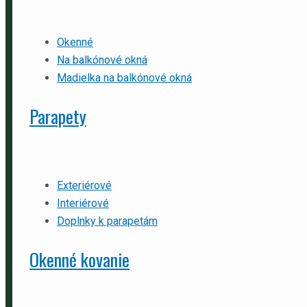
Okenné
Na balkónové okná
Madielka na balkónové okná
Parapety
Exteriérové
Interiérové
Doplnky k parapetám
Okenné kovanie