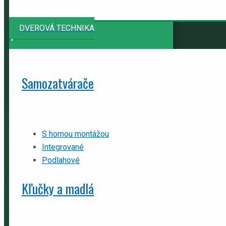
DVEROVÁ TECHNIKA
Samozatvárače
S hornou montážou
Integrované
Podlahové
Kľučky a madlá