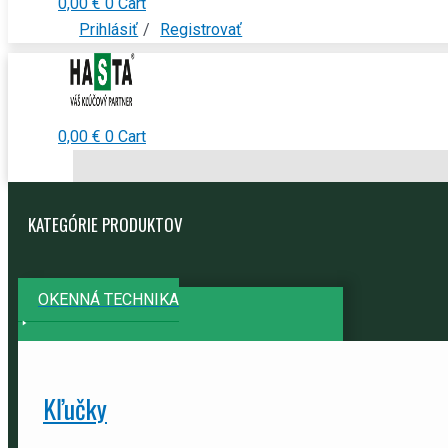
0,00
€
0
Cart
Prihlásiť
/
Registrovať
0,00
€
0
Cart
KATEGÓRIE PRODUKTOV
OKENNÁ TECHNIKA
Kľučky