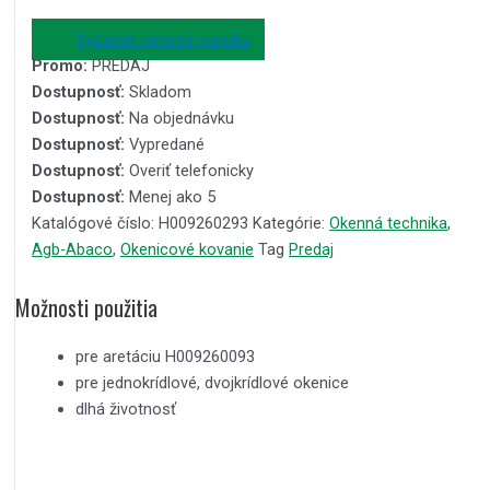
Vyžiadať cenovú ponuku
Promo:
PREDAJ
Dostupnosť:
Skladom
Dostupnosť:
Na objednávku
Dostupnosť:
Vypredané
Dostupnosť:
Overiť telefonicky
Dostupnosť:
Menej ako 5
Katalógové číslo:
H009260293
Kategórie:
Okenná technika
,
Agb-Abaco
,
Okenicové kovanie
Tag
Predaj
Možnosti použitia
pre aretáciu H009260093
pre jednokrídlové, dvojkrídlové okenice
dlhá životnosť