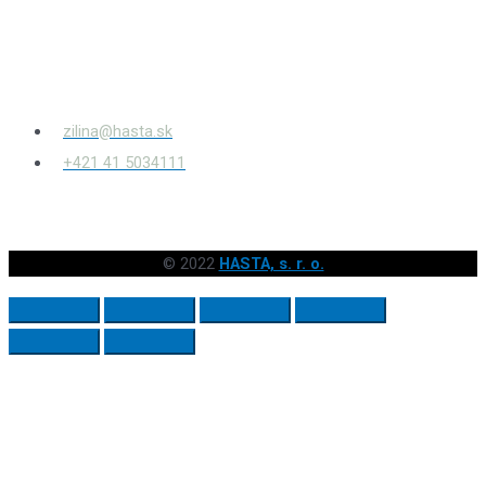
Bytčianska 814/131
010 03
Žilina – Považský Chlmec
zilina@hasta.sk
+421 41 5034111
© 2022
HASTA, s. r. o.