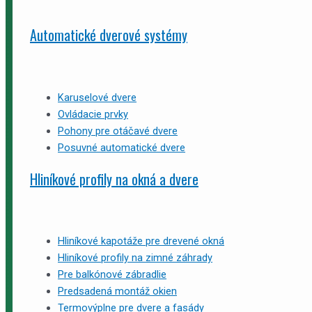
Automatické dverové systémy
Karuselové dvere
Ovládacie prvky
Pohony pre otáčavé dvere
Posuvné automatické dvere
Hliníkové profily na okná a dvere
Hliníkové kapotáže pre drevené okná
Hliníkové profily na zimné záhrady
Pre balkónové zábradlie
Predsadená montáž okien
Termovýplne pre dvere a fasády