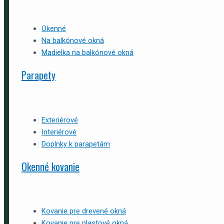
Okenné
Na balkónové okná
Madielka na balkónové okná
Parapety
Exteriérové
Interiérové
Doplnky k parapetám
Okenné kovanie
Kovanie pre drevené okná
Kovanie pre plastové okná