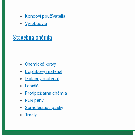
Koncoví používatelia
Výrobcovia
Stavebná chémia
Chemické kotvy
Doplnkový materiál
Izolačný materiál
Lepidlá
Protipožiarna chémia
PUR peny
Samolepiace pásky
Tmely