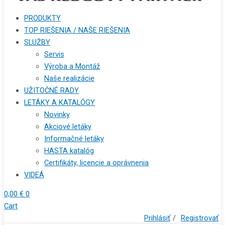
PRODUKTY
TOP RIEŠENIA / NAŠE RIEŠENIA
SLUŽBY
Servis
Výroba a Montáž
Naše realizácie
UŽITOČNÉ RADY
LETÁKY A KATALÓGY
Novinky
Akciové letáky
Informačné letáky
HASTA katalóg
Certifikáty, licencie a oprávnenia
VIDEÁ
0,00
€
0
Cart
Prihlásiť
/
Registrovať