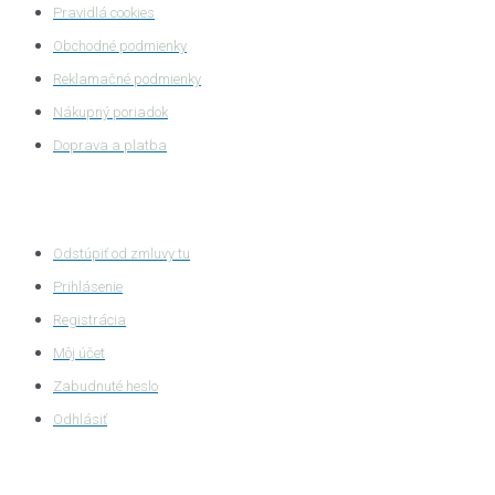
Pravidlá cookies
Obchodné podmienky
Reklamačné podmienky
Nákupný poriadok
Doprava a platba
Zákaznícka zóna
Odstúpiť od zmluvy tu
Prihlásenie
Registrácia
Môj účet
Zabudnuté heslo
Odhlásiť
HASTA s.r.o.