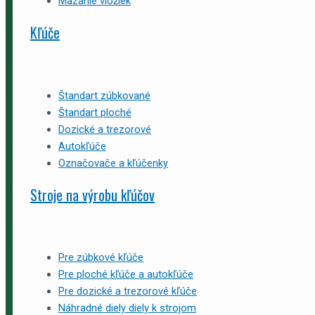
Mazanie vložiek
Kľúče
Štandart zúbkované
Štandart ploché
Dozické a trezorové
Autokľúče
Označovače a kľúčenky
Stroje na výrobu kľúčov
Pre zúbkové kľúče
Pre ploché kľúče a autokľúče
Pre dozické a trezorové kľúče
Náhradné diely diely k strojom