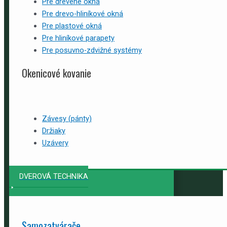
Pre drevené okná
Pre drevo-hliníkové okná
Pre plastové okná
Pre hliníkové parapety
Pre posuvno-zdvižné systémy
Okenicové kovanie
Závesy (pánty)
Držiaky
Uzávery
DVEROVÁ TECHNIKA
Samozatvárače