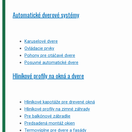
Automatické dverové systémy
Karuselové dvere
Ovládacie prvky
Pohony pre otáčavé dvere
Posuvné automatické dvere
Hliníkové profily na okná a dvere
Hliníkové kapotáže pre drevené okná
Hliníkové profily na zimné záhrady
Pre balkónové zábradlie
Predsadená montáž okien
Termovýplne pre dvere a fasády