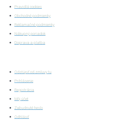
Pravidlá cookies
Obchodné podmienky
Reklamačné podmienky
Nákupný poriadok
Doprava a platba
Zákaznícka zóna
Odstúpiť od zmluvy tu
Prihlásenie
Registrácia
Môj účet
Zabudnuté heslo
Odhlásiť
HASTA s.r.o.