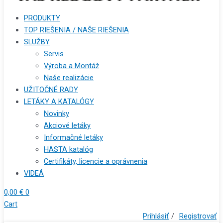
PRODUKTY
TOP RIEŠENIA / NAŠE RIEŠENIA
SLUŽBY
Servis
Výroba a Montáž
Naše realizácie
UŽITOČNÉ RADY
LETÁKY A KATALÓGY
Novinky
Akciové letáky
Informačné letáky
HASTA katalóg
Certifikáty, licencie a oprávnenia
VIDEÁ
0,00
€
0
Cart
Prihlásiť
/
Registrovať