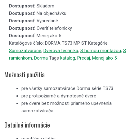
Dostupnosť:
Skladom
Dostupnosť:
Na objednávku
Dostupnosť:
Vypredané
Dostupnosť:
Overiť telefonicky
Dostupnosť:
Menej ako 5
Katalógové číslo:
DORMA TS73 MP ST
Kategórie:
Samozatvárače
,
Dverová technika
,
S hornou montážou
,
S
ramienkom
,
Dorma
Tags
katalog
,
Predaj
,
Menej ako 5
Možnosti použitia
pre všetky samozatvárače Dorma série TS73
pre protipožiarné a dymotesné dvere
pre dvere bez možnosti priameho upevnenia
samozatvárača
Detailné informácie
montážna platňa