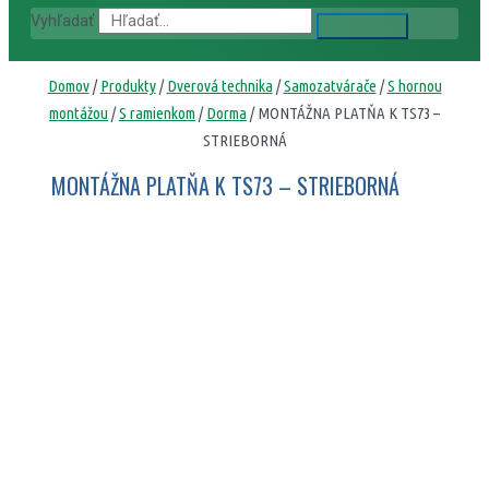
Vyhľadať
Domov
/
Produkty
/
Dverová technika
/
Samozatvárače
/
S hornou
montážou
/
S ramienkom
/
Dorma
/ MONTÁŽNA PLATŇA K TS73 –
STRIEBORNÁ
MONTÁŽNA PLATŇA K TS73 – STRIEBORNÁ