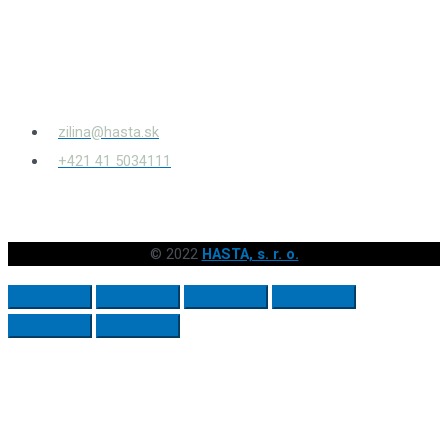
Bytčianska 814/131
010 03
Žilina – Považský Chlmec
zilina@hasta.sk
+421 41 5034111
© 2022
HASTA, s. r. o.