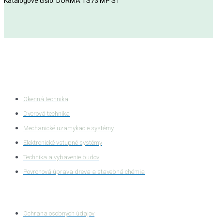
Katalógove číslo: DORMA TS73 MP ST
Kategórie produktov
Okenná technika
Dverová technika
Mechanické uzamykacie systémy
Elektronické vstupné systémy
Technika a vybavenie budov
Povrchová úprava dreva a stavebná chémia
Ochrana súkromia
Ochrana osobných údajov