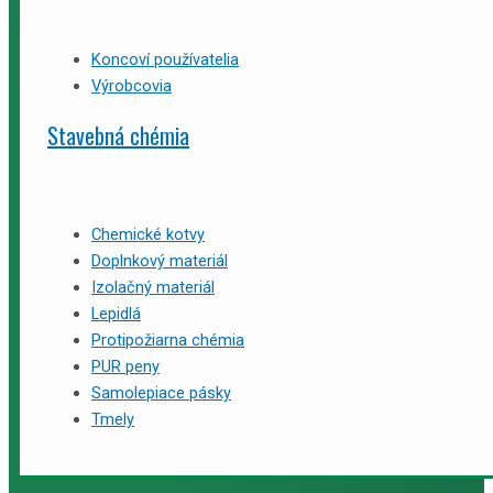
Koncoví používatelia
Výrobcovia
Stavebná chémia
Chemické kotvy
Doplnkový materiál
Izolačný materiál
Lepidlá
Protipožiarna chémia
PUR peny
Samolepiace pásky
Tmely