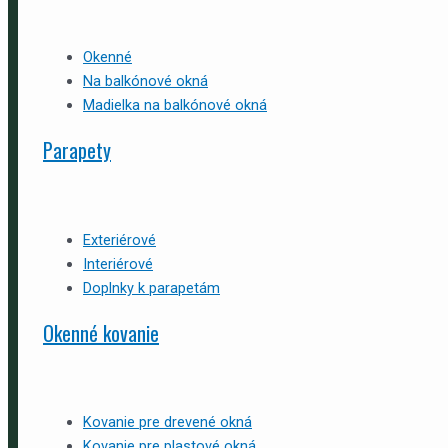
Okenné
Na balkónové okná
Madielka na balkónové okná
Parapety
Exteriérové
Interiérové
Doplnky k parapetám
Okenné kovanie
Kovanie pre drevené okná
Kovanie pre plastové okná