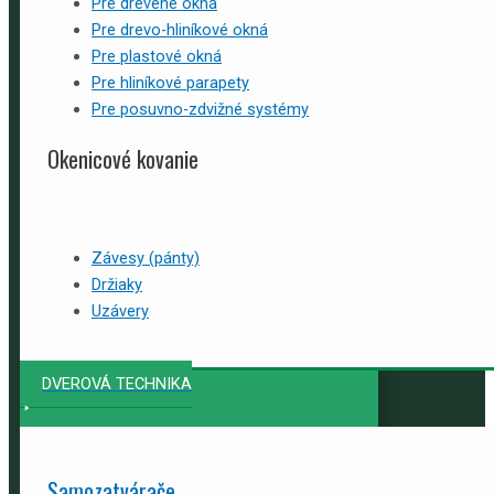
Pre drevené okná
Pre drevo-hliníkové okná
Pre plastové okná
Pre hliníkové parapety
Pre posuvno-zdvižné systémy
Okenicové kovanie
Závesy (pánty)
Držiaky
Uzávery
DVEROVÁ TECHNIKA
Samozatvárače