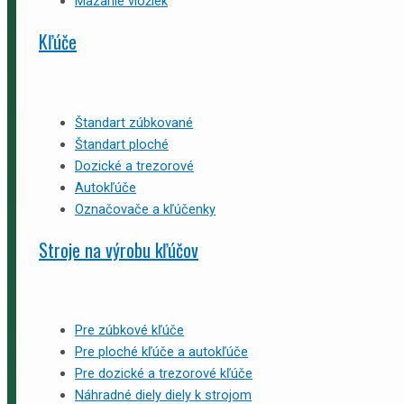
Mazanie vložiek
Kľúče
Štandart zúbkované
Štandart ploché
Dozické a trezorové
Autokľúče
Označovače a kľúčenky
Stroje na výrobu kľúčov
Pre zúbkové kľúče
Pre ploché kľúče a autokľúče
Pre dozické a trezorové kľúče
Náhradné diely diely k strojom