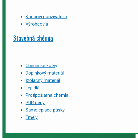
Koncoví používatelia
Výrobcovia
Stavebná chémia
Chemické kotvy
Doplnkový materiál
Izolačný materiál
Lepidlá
Protipožiarna chémia
PUR peny
Samolepiace pásky
Tmely