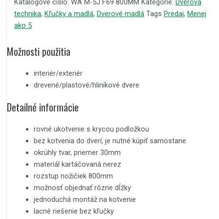
Katalógové číslo:
WA M-5J F69 800MM
Kategórie:
Dverová
technika
,
Kľučky a madlá
,
Dverové madlá
Tags
Predaj
,
Menej
ako 5
Možnosti použitia
interiér/exteriér
drevené/plastové/hliníkové dvere
Detailné informácie
rovné ukotvenie s krycou podložkou
bez kotvenia do dverí, je nutné kúpiť samostane
okrúhly tvar, priemer 30mm
materiál kartáčovaná nerez
rozstup nožičiek 800mm
možnosť objednať rôzne dĺžky
jednoduchá montáž na kotvenie
lacné riešenie bez kľučky