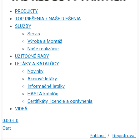
PRODUKTY
TOP RIEŠENIA / NAŠE RIEŠENIA
SLUŽBY
Servis
Výroba a Montáž
Naše realizácie
UŽITOČNÉ RADY
LETÁKY A KATALÓGY
Novinky
Akciové letáky
Informačné letáky
HASTA katalóg
Certifikáty, licencie a oprávnenia
VIDEÁ
0,00
€
0
Cart
Prihlásiť
/
Registrovať