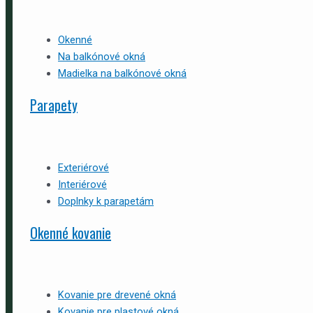
Okenné
Na balkónové okná
Madielka na balkónové okná
Parapety
Exteriérové
Interiérové
Doplnky k parapetám
Okenné kovanie
Kovanie pre drevené okná
Kovanie pre plastové okná