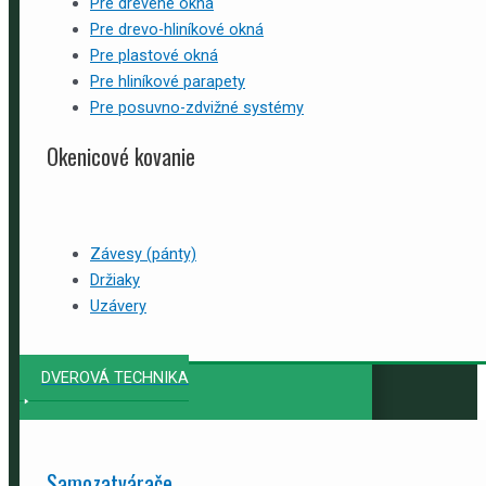
Pre drevené okná
Pre drevo-hliníkové okná
Pre plastové okná
Pre hliníkové parapety
Pre posuvno-zdvižné systémy
Okenicové kovanie
Závesy (pánty)
Držiaky
Uzávery
DVEROVÁ TECHNIKA
Samozatvárače