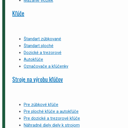
Mazanie vložiek
Kľúče
Štandart zúbkované
Štandart ploché
Dozické a trezorové
Autokľúče
Označovače a kľúčenky
Stroje na výrobu kľúčov
Pre zúbkové kľúče
Pre ploché kľúče a autokľúče
Pre dozické a trezorové kľúče
Náhradné diely diely k strojom