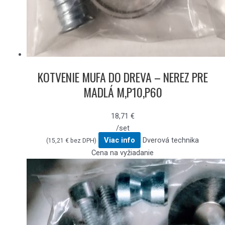
KOTVENIE MUFA DO DREVA – NEREZ PRE
MADLÁ M,P10,P60
18,71
€
/set
Viac info
Dverová technika
(
15,21
€
bez DPH)
Cena na vyžiadanie