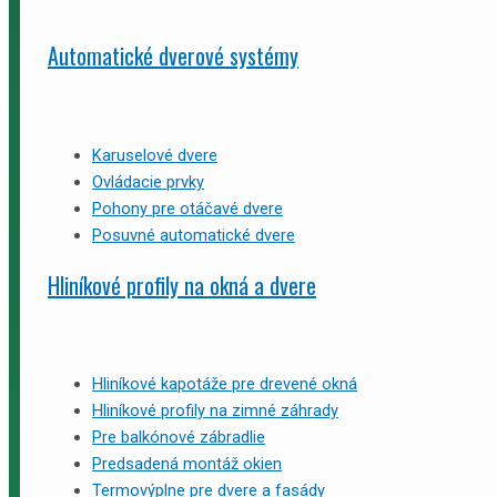
Automatické dverové systémy
Karuselové dvere
Ovládacie prvky
Pohony pre otáčavé dvere
Posuvné automatické dvere
Hliníkové profily na okná a dvere
Hliníkové kapotáže pre drevené okná
Hliníkové profily na zimné záhrady
Pre balkónové zábradlie
Predsadená montáž okien
Termovýplne pre dvere a fasády