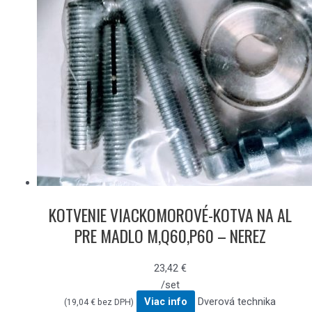
KOTVENIE VIACKOMOROVÉ-KOTVA NA AL
PRE MADLO M,Q60,P60 – NEREZ
23,42
€
/set
Viac info
Dverová technika
(
19,04
€
bez DPH)