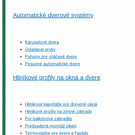
Automatické dverové systémy
Karuselové dvere
Ovládacie prvky
Pohony pre otáčavé dvere
Posuvné automatické dvere
Hliníkové profily na okná a dvere
Hliníkové kapotáže pre drevené okná
Hliníkové profily na zimné záhrady
Pre balkónové zábradlie
Predsadená montáž okien
Termovýplne pre dvere a fasády