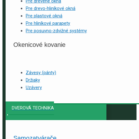
Pre drevené okná
Pre drevo-hliníkové okná
Pre plastové okná
Pre hliníkové parapety
Pre posuvno-zdvižné systémy
Okenicové kovanie
Závesy (pánty)
Držiaky
Uzávery
DVEROVÁ TECHNIKA
Samozatvárače