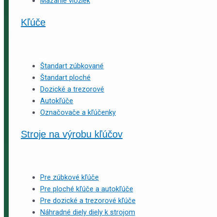
Mazanie vložiek
Kľúče
Štandart zúbkované
Štandart ploché
Dozické a trezorové
Autokľúče
Označovače a kľúčenky
Stroje na výrobu kľúčov
Pre zúbkové kľúče
Pre ploché kľúče a autokľúče
Pre dozické a trezorové kľúče
Náhradné diely diely k strojom