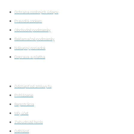
Ochrana osobných údajov
Pravidlá cookies
Obchodné podmienky
Reklamačné podmienky
Nákupný poriadok
Doprava a platba
Zákaznícka zóna
Odstúpiť od zmluvy tu
Prihlásenie
Registrácia
Môj účet
Zabudnuté heslo
Odhlásiť