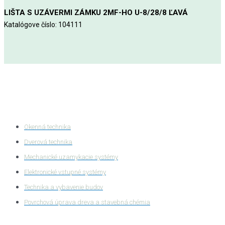
LIŠTA S UZÁVERMI ZÁMKU 2MF-HO U-8/28/8 ĽAVÁ
Katalógove číslo: 104111
Kategórie produktov
Okenná technika
Dverová technika
Mechanické uzamykacie systémy
Elektronické vstupné systémy
Technika a vybavenie budov
Povrchová úprava dreva a stavebná chémia
Ochrana súkromia