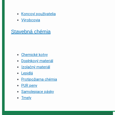
Koncoví používatelia
Výrobcovia
Stavebná chémia
Chemické kotvy
Doplnkový materiál
Izolačný materiál
Lepidlá
Protipožiarna chémia
PUR peny
Samolepiace pásky
Tmely