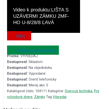
Video k produktu:LIŠTA S
UZÁVERMI ZÁMKU 2MF-
HO U-8/28/8 ĽAVÁ
Video
Vyžiadať cenovú ponuku
Promo:
VÝPREDAJ
Dostupnosť:
Skladom
Dostupnosť:
Na objednávku
Dostupnosť:
Vypredané
Dostupnosť:
Overiť telefonicky
Dostupnosť:
Menej ako 5
Katalógové číslo:
104111
Kategórie:
Dverová technika
,
Pre
vchodové dvere
,
Zámky
Tag
Výpredaj