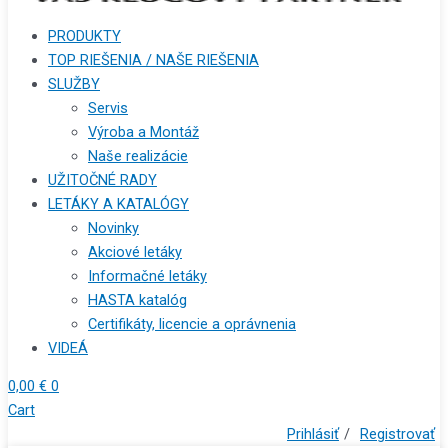
PRODUKTY
TOP RIEŠENIA / NAŠE RIEŠENIA
SLUŽBY
Servis
Výroba a Montáž
Naše realizácie
UŽITOČNÉ RADY
LETÁKY A KATALÓGY
Novinky
Akciové letáky
Informačné letáky
HASTA katalóg
Certifikáty, licencie a oprávnenia
VIDEÁ
0,00
€
0
Cart
Prihlásiť
/
Registrovať