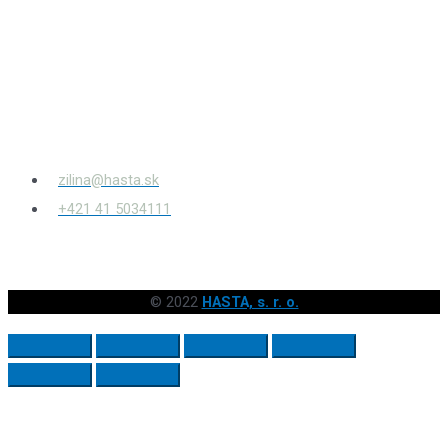
HASTA s.r.o.
Bytčianska 814/131
010 03
Žilina – Považský Chlmec
zilina@hasta.sk
+421 41 5034111
© 2022
HASTA, s. r. o.