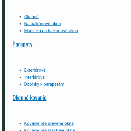
Okenné
Na balkónové okná
Madielka na balkónové okná
Parapety
Exteriérové
Interiérové
Doplnky k parapetám
Okenné kovanie
Kovanie pre drevené okná
Kovanie pre plastové okná