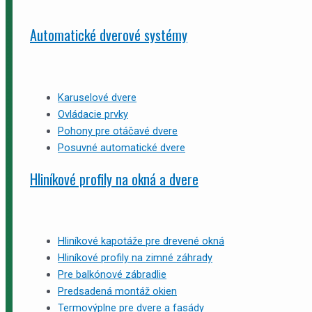
Automatické dverové systémy
Karuselové dvere
Ovládacie prvky
Pohony pre otáčavé dvere
Posuvné automatické dvere
Hliníkové profily na okná a dvere
Hliníkové kapotáže pre drevené okná
Hliníkové profily na zimné záhrady
Pre balkónové zábradlie
Predsadená montáž okien
Termovýplne pre dvere a fasády