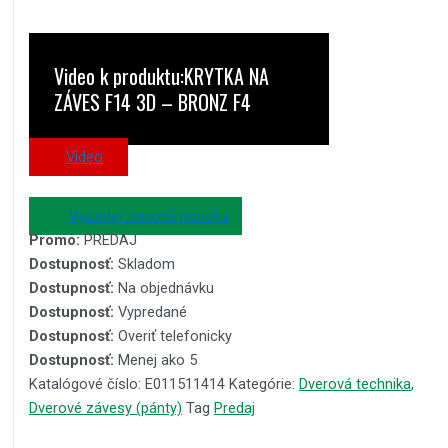
Video k produktu:KRYTKA NA
ZÁVES F14 3D – BRONZ F4
Video
Vyžiadať cenovú ponuku
Promo:
PREDAJ
Dostupnosť:
Skladom
Dostupnosť:
Na objednávku
Dostupnosť:
Vypredané
Dostupnosť:
Overiť telefonicky
Dostupnosť:
Menej ako 5
Katalógové číslo:
E011511414
Kategórie:
Dverová technika
,
Dverové závesy (pánty)
Tag
Predaj