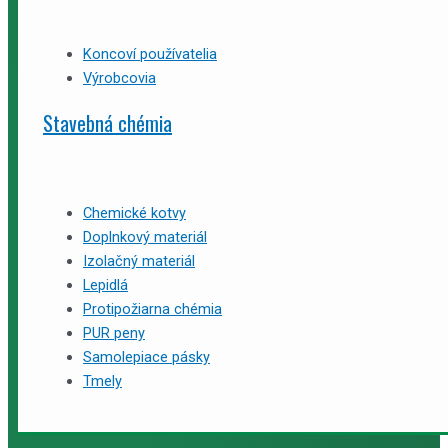
Koncoví používatelia
Výrobcovia
Stavebná chémia
Chemické kotvy
Doplnkový materiál
Izolačný materiál
Lepidlá
Protipožiarna chémia
PUR peny
Samolepiace pásky
Tmely