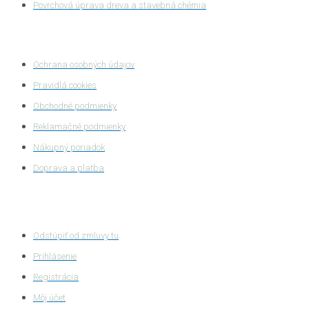
Povrchová úprava dreva a stavebná chémia
Ochrana súkromia
Ochrana osobných údajov
Pravidlá cookies
Obchodné podmienky
Reklamačné podmienky
Nákupný poriadok
Doprava a platba
Zákaznícka zóna
Odstúpiť od zmluvy tu
Prihlásenie
Registrácia
Môj účet