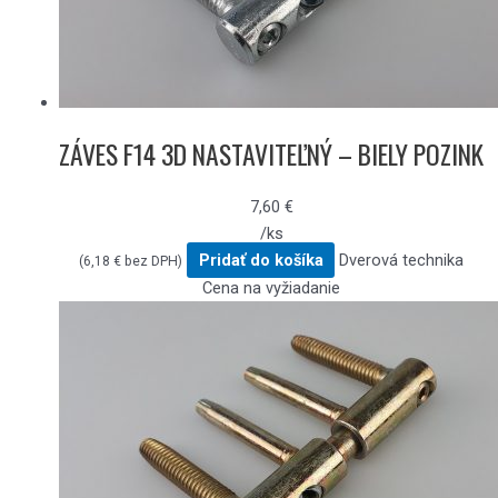
ZÁVES F14 3D NASTAVITEĽNÝ – BIELY POZINK
7,60
€
/ks
Pridať do košíka
Dverová technika
(
6,18
€
bez DPH)
Cena na vyžiadanie