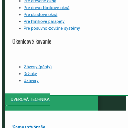
Pre drevené okná
Pre drevo-hliníkové okná
Pre plastové okná
Pre hliníkové parapety
Pre posuvno-zdvižné systémy
Okenicové kovanie
Závesy (pánty)
Držiaky
Uzávery
DVEROVÁ TECHNIKA
Samozatvárače