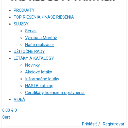
PRODUKTY
TOP RIEŠENIA / NAŠE RIEŠENIA
SLUŽBY
Servis
Výroba a Montáž
Naše realizácie
UŽITOČNÉ RADY
LETÁKY A KATALÓGY
Novinky
Akciové letáky
Informačné letáky
HASTA katalóg
Certifikáty, licencie a oprávnenia
VIDEÁ
0,00
€
0
Cart
Prihlásiť
/
Registrovať