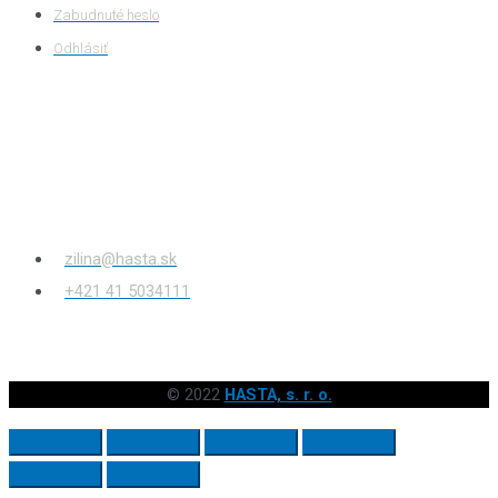
Zabudnuté heslo
Odhlásiť
HASTA s.r.o.
Bytčianska 814/131
010 03
Žilina – Považský Chlmec
zilina@hasta.sk
+421 41 5034111
© 2022
HASTA, s. r. o.