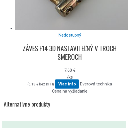
Nedostupný
ZÁVES F14 3D NASTAVITEĽNÝ V TROCH
SMEROCH
7,60
€
/ks
Viac info
Dverová technika
(
6,18
€
bez DPH)
Cena na vyžiadanie
Alternatívne produkty