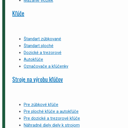
Mazanie vložiek
Kľúče
Štandart zúbkované
Štandart ploché
Dozické a trezorové
Autokľúče
Označovače a kľúčenky
Stroje na výrobu kľúčov
Pre zúbkové kľúče
Pre ploché kľúče a autokľúče
Pre dozické a trezorové kľúče
Náhradné diely diely k strojom