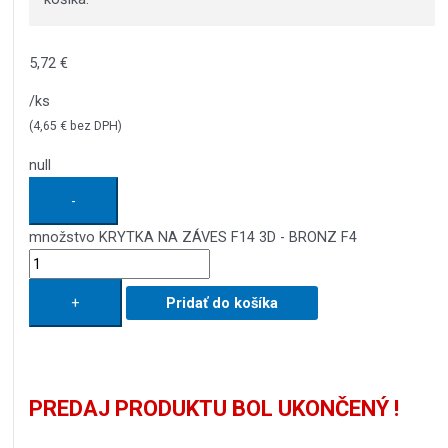
5,72
€
/ks
(
4,65
€
bez DPH)
null
-
množstvo KRYTKA NA ZÁVES F14 3D - BRONZ F4
+
Pridať do košíka
PREDAJ PRODUKTU BOL UKONČENÝ !