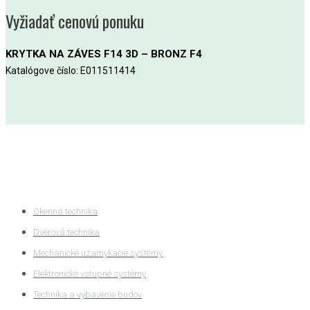
Vyžiadať cenovú ponuku
KRYTKA NA ZÁVES F14 3D – BRONZ F4
Katalógove číslo: E011511414
Kategórie produktov
Okenná technika
Dverová technika
Mechanické uzamykacie systémy
Elektronické vstupné systémy
Technika a vybavenie budov