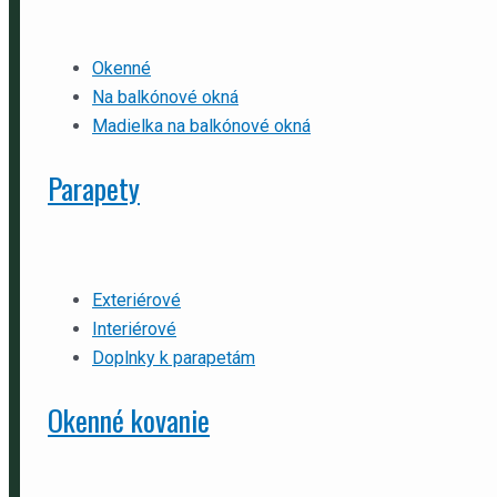
Okenné
Na balkónové okná
Madielka na balkónové okná
Parapety
Exteriérové
Interiérové
Doplnky k parapetám
Okenné kovanie