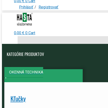
0,00
€
0
Cart
Prihlásiť
/
Registrovať
0,00
€
0
Cart
KATEGÓRIE PRODUKTOV
OKENNÁ TECHNIKA
Kľučky