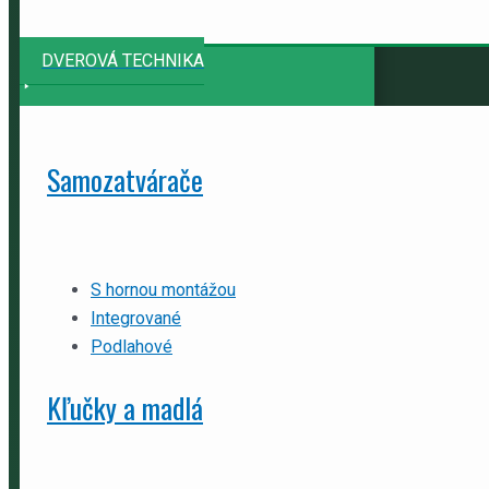
DVEROVÁ TECHNIKA
Samozatvárače
S hornou montážou
Integrované
Podlahové
Kľučky a madlá