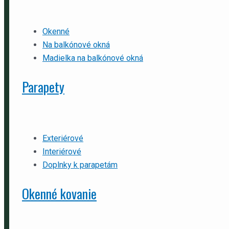
Okenné
Na balkónové okná
Madielka na balkónové okná
Parapety
Exteriérové
Interiérové
Doplnky k parapetám
Okenné kovanie