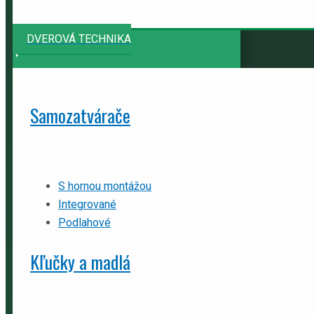
DVEROVÁ TECHNIKA
Samozatvárače
S hornou montážou
Integrované
Podlahové
Kľučky a madlá