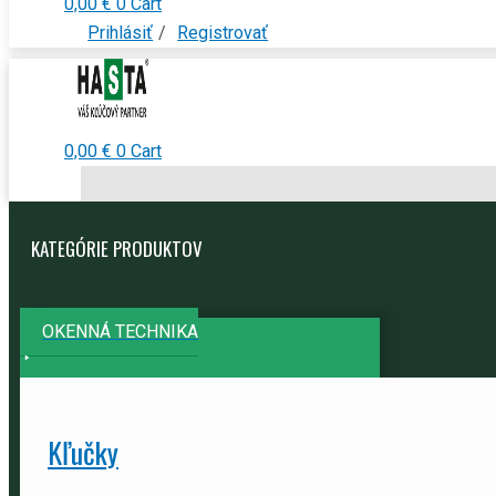
0,00
€
0
Cart
Prihlásiť
/
Registrovať
0,00
€
0
Cart
KATEGÓRIE PRODUKTOV
OKENNÁ TECHNIKA
Kľučky