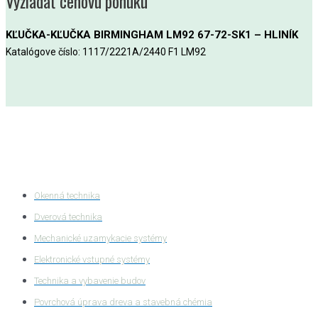
Vyžiadať cenovú ponuku
KĽUČKA-KĽUČKA BIRMINGHAM LM92 67-72-SK1 – HLINÍK
Katalógove číslo: 1117/2221A/2440 F1 LM92
Kategórie produktov
Okenná technika
Dverová technika
Mechanické uzamykacie systémy
Elektronické vstupné systémy
Technika a vybavenie budov
Povrchová úprava dreva a stavebná chémia