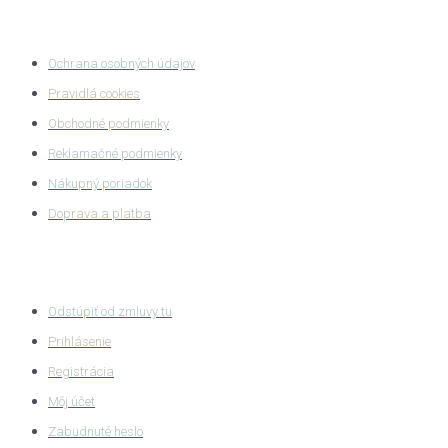
Ochrana súkromia
Ochrana osobných údajov
Pravidlá cookies
Obchodné podmienky
Reklamačné podmienky
Nákupný poriadok
Doprava a platba
Zákaznícka zóna
Odstúpiť od zmluvy tu
Prihlásenie
Registrácia
Môj účet
Zabudnuté heslo