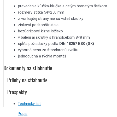
prevedenie kľučka-kľučka s celým hranatým štítkom
rozmery štítka 54×250 mm
z vonkajšej strany nie sú vidieť skrutky
zinková podkonštrukcia
bezúdržbové klzné ložisko
v balení aj skrutky s hranolčekom 8×8 mm
spĺňa požiadavky podľa
DIN 18257 ES0 (SK)
výborná cena za štandardnú kvalitu
jednoduchá a rýchla montáž
Dokumenty na stiahnutie
Prílohy na stiahnutie
Prospekty
Technický list
Popis