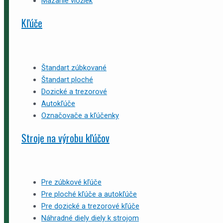
Mazanie vložiek
Kľúče
Štandart zúbkované
Štandart ploché
Dozické a trezorové
Autokľúče
Označovače a kľúčenky
Stroje na výrobu kľúčov
Pre zúbkové kľúče
Pre ploché kľúče a autokľúče
Pre dozické a trezorové kľúče
Náhradné diely diely k strojom