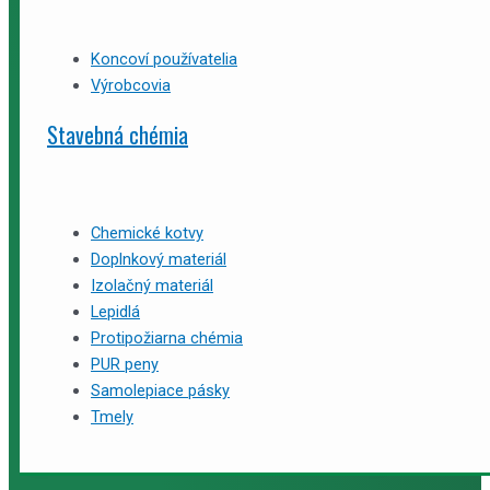
Koncoví používatelia
Výrobcovia
Stavebná chémia
Chemické kotvy
Doplnkový materiál
Izolačný materiál
Lepidlá
Protipožiarna chémia
PUR peny
Samolepiace pásky
Tmely