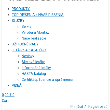
PRODUKTY
TOP RIEŠENIA / NAŠE RIEŠENIA
SLUŽBY
Servis
Výroba a Montáž
Naše realizácie
UŽITOČNÉ RADY
LETÁKY A KATALÓGY
Novinky
Akciové letáky
Informačné letáky
HASTA katalóg
Certifikáty, licencie a oprávnenia
VIDEÁ
0,00
€
0
Cart
Prihlásiť
/
Registrovať