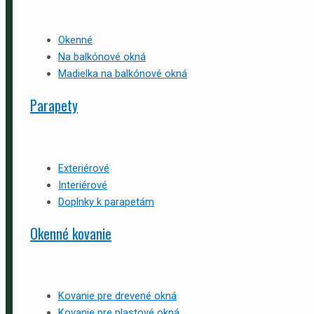
Okenné
Na balkónové okná
Madielka na balkónové okná
Parapety
Exteriérové
Interiérové
Doplnky k parapetám
Okenné kovanie
Kovanie pre drevené okná
Kovanie pre plastové okná