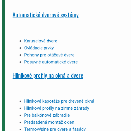
Automatické dverové systémy
Karuselové dvere
Ovládacie prvky
Pohony pre otáčavé dvere
Posuvné automatické dvere
Hliníkové profily na okná a dvere
Hliníkové kapotáže pre drevené okná
Hliníkové profily na zimné záhrady
Pre balkónové zábradlie
Predsadená montáž okien
Termovýplne pre dvere a fasády