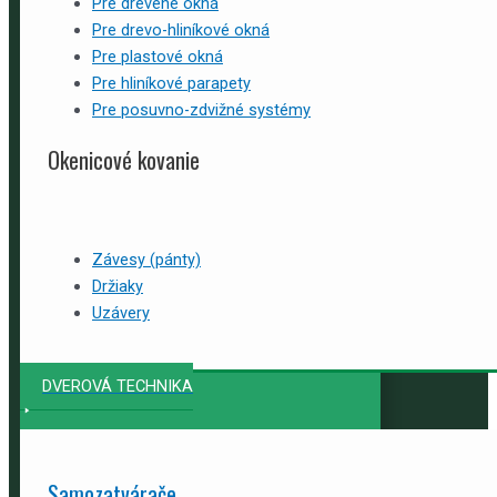
Pre drevené okná
Pre drevo-hliníkové okná
Pre plastové okná
Pre hliníkové parapety
Pre posuvno-zdvižné systémy
Okenicové kovanie
Závesy (pánty)
Držiaky
Uzávery
DVEROVÁ TECHNIKA
Samozatvárače