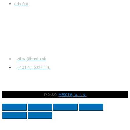
Odhlásiť
HASTA s.r.o.
Bytčianska 814/131
010 03
Žilina – Považský Chlmec
zilina@hasta.sk
+421 41 5034111
© 2022
HASTA, s. r. o.