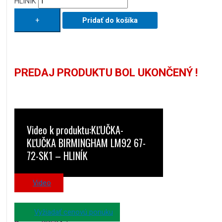
HLINÍK
+
Pridať do košíka
PREDAJ PRODUKTU BOL UKONČENÝ !
Video k produktu:KĽUČKA-
KĽUČKA BIRMINGHAM LM92 67-
72-SK1 – HLINÍK
Video
Vyžiadať cenovú ponuku