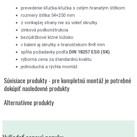
prevedenie kľučka-kľučka s celým hranatým štítkom
rozmery štítka 54×250 mm
z vonkajšej strany nie sú vidieť skrutky
zinková podkonštrukcia
bezúdržbové klzné ložisko
v balení aj skrutky s hranolčekom 8×8 mm
spĺňa požiadavky podľa
DIN 18257 ES0 (SK)
výborná cena za štandardnú kvalitu
jednoduchá a rýchla montáž
Súvisiace produkty - pre kompletnú montáž je potrebné
dokúpiť nasledovné produkty
Alternatívne produkty