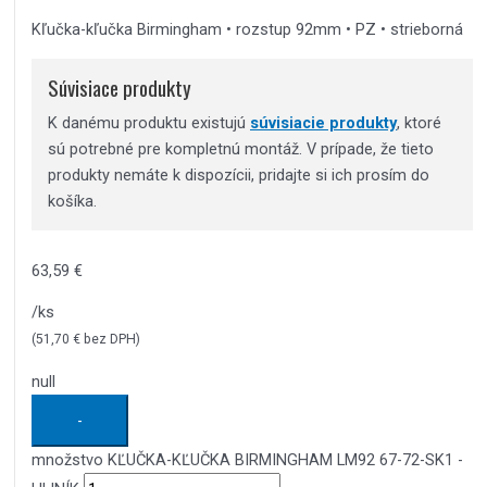
Kľučka-kľučka Birmingham • rozstup 92mm • PZ • strieborná
Súvisiace produkty
K danému produktu existujú
súvisiacie produkty
, ktoré
sú potrebné pre kompletnú montáž. V prípade, že tieto
produkty nemáte k dispozícii, pridajte si ich prosím do
košíka.
63,59
€
/ks
(
51,70
€
bez DPH)
null
-
množstvo KĽUČKA-KĽUČKA BIRMINGHAM LM92 67-72-SK1 -