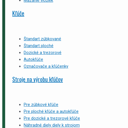
Mazanie vložiek
Kľúče
Štandart zúbkované
Štandart ploché
Dozické a trezorové
Autokľúče
Označovače a kľúčenky
Stroje na výrobu kľúčov
Pre zúbkové kľúče
Pre ploché kľúče a autokľúče
Pre dozické a trezorové kľúče
Náhradné diely diely k strojom