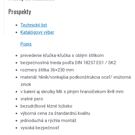
Prospekty
Technický list
Katalógový výber
Popis
prevedenie kľučka-kľučka s oblým štítkom
bezpečnostná trieda podľa DIN 18257 ES1 / SK2
rozmery štítka 36×250 mm
materiál: hliník/vonkajšia podkonštrukcia oceľ/ vnútorná
zinok
v balení aj skrutky M6 s plným hranolčekom 8×8 mm
vratné pero
bezudržbové klzné ložisko
výborná cena za štandardnú kvalitu
jednoduchá a rýchla montáž
vysoká bezpečnosť