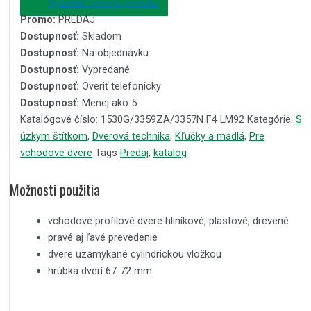
Vyžiadať cenovú ponuku
Promo:
PREDAJ
Dostupnosť:
Skladom
Dostupnosť:
Na objednávku
Dostupnosť:
Vypredané
Dostupnosť:
Overiť telefonicky
Dostupnosť:
Menej ako 5
Katalógové číslo:
1530G/3359ZA/3357N F4 LM92
Kategórie:
S
úzkym štítkom
,
Dverová technika
,
Kľučky a madlá
,
Pre
vchodové dvere
Tags
Predaj
,
katalog
Možnosti použitia
vchodové profilové dvere hliníkové, plastové, drevené
pravé aj ľavé prevedenie
dvere uzamykané cylindrickou vložkou
hrúbka dverí 67-72 mm