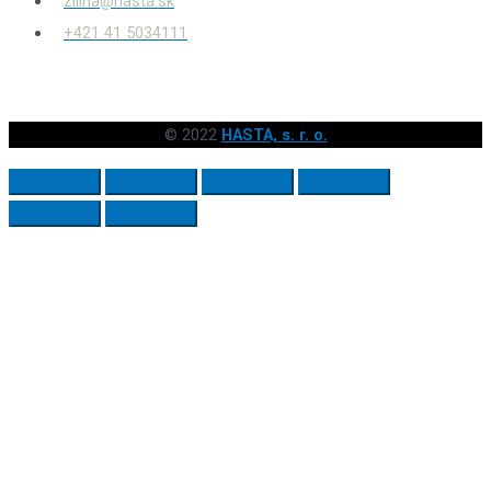
zilina@hasta.sk
+421 41 5034111
© 2022
HASTA, s. r. o.