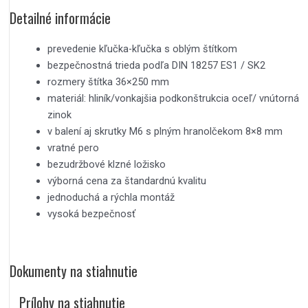
Detailné informácie
prevedenie kľučka-kľučka s oblým štítkom
bezpečnostná trieda podľa DIN 18257 ES1 / SK2
rozmery štítka 36×250 mm
materiál: hliník/vonkajšia podkonštrukcia oceľ/ vnútorná
zinok
v balení aj skrutky M6 s plným hranolčekom 8×8 mm
vratné pero
bezudržbové klzné ložisko
výborná cena za štandardnú kvalitu
jednoduchá a rýchla montáž
vysoká bezpečnosť
Dokumenty na stiahnutie
Prílohy na stiahnutie