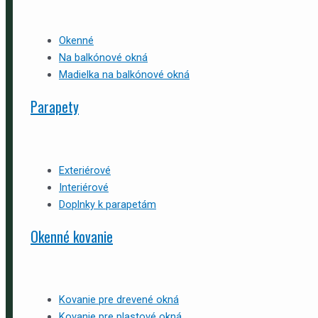
Okenné
Na balkónové okná
Madielka na balkónové okná
Parapety
Exteriérové
Interiérové
Doplnky k parapetám
Okenné kovanie
Kovanie pre drevené okná
Kovanie pre plastové okná