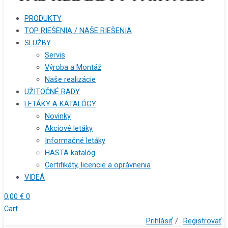
PRODUKTY
TOP RIEŠENIA / NAŠE RIEŠENIA
SLUŽBY
Servis
Výroba a Montáž
Naše realizácie
UŽITOČNÉ RADY
LETÁKY A KATALÓGY
Novinky
Akciové letáky
Informačné letáky
HASTA katalóg
Certifikáty, licencie a oprávnenia
VIDEÁ
0,00
€
0
Cart
Prihlásiť
/
Registrovať