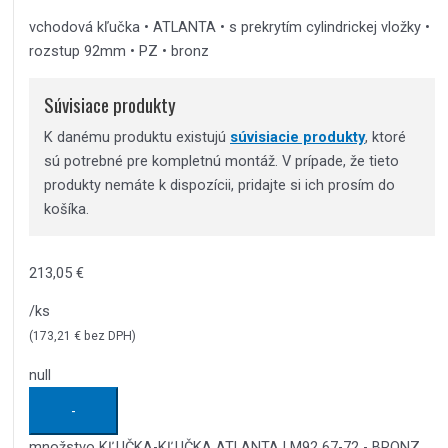
vchodová kľučka • ATLANTA • s prekrytím cylindrickej vložky •
rozstup 92mm • PZ • bronz
Súvisiace produkty
K danému produktu existujú
súvisiacie produkty
, ktoré
sú potrebné pre kompletnú montáž. V prípade, že tieto
produkty nemáte k dispozícii, pridajte si ich prosím do
košíka.
213,05
€
/ks
(
173,21
€
bez DPH)
null
-
množstvo KĽUČKA-KĽUČKA ATLANTA LM92 67-72 - BRONZ