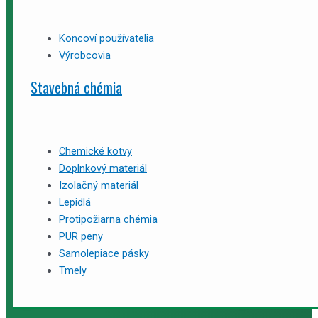
Koncoví používatelia
Výrobcovia
Stavebná chémia
Chemické kotvy
Doplnkový materiál
Izolačný materiál
Lepidlá
Protipožiarna chémia
PUR peny
Samolepiace pásky
Tmely