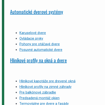
Automatické dverové systémy
Karuselové dvere
Ovládacie prvky
Pohony pre otáčavé dvere
Posuvné automatické dvere
Hliníkové profily na okná a dvere
Hliníkové kapotáže pre drevené okná
Hliníkové profily na zimné záhrady
Pre balkónové zábradlie
Predsadená montáž okien
Termovýplne pre dvere a fasády