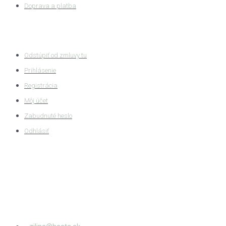
Doprava a platba
Zákaznícka zóna
Odstúpiť od zmluvy tu
Prihlásenie
Registrácia
Môj účet
Zabudnuté heslo
Odhlásiť
HASTA s.r.o.
Bytčianska 814/131
010 03
Žilina – Považský Chlmec