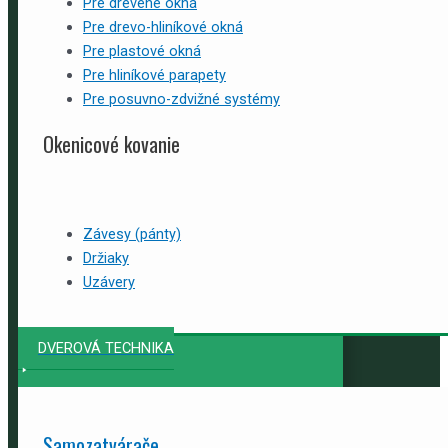
Pre drevené okná
Pre drevo-hliníkové okná
Pre plastové okná
Pre hliníkové parapety
Pre posuvno-zdvižné systémy
Okenicové kovanie
Závesy (pánty)
Držiaky
Uzávery
DVEROVÁ TECHNIKA
Samozatvárače