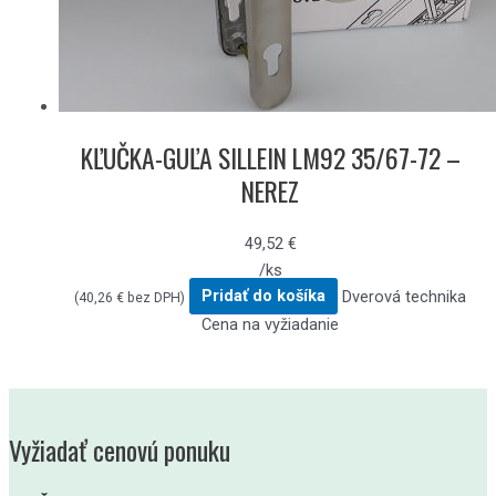
KĽUČKA-GUĽA SILLEIN LM92 35/67-72 –
NEREZ
49,52
€
/ks
Pridať do košíka
Dverová technika
(
40,26
€
bez DPH)
Cena na vyžiadanie
Vyžiadať cenovú ponuku