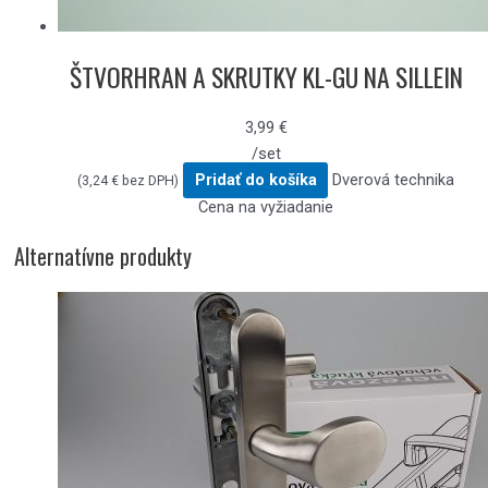
ŠTVORHRAN A SKRUTKY KL-GU NA SILLEIN
3,99
€
/set
Pridať do košíka
Dverová technika
(
3,24
€
bez DPH)
Cena na vyžiadanie
Alternatívne produkty