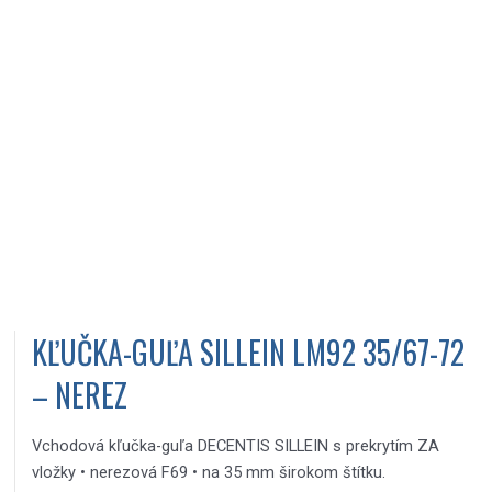
KĽUČKA-GUĽA SILLEIN LM92 35/67-72
– NEREZ
Vchodová kľučka-guľa DECENTIS SILLEIN s prekrytím ZA
vložky • nerezová F69 • na 35 mm širokom štítku.