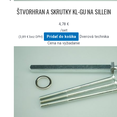
ŠTVORHRAN A SKRUTKY KL-GU NA SILLEIN
4,78
€
/set
Pridať do košíka
Dverová technika
(
3,89
€
bez DPH)
Cena na vyžiadanie