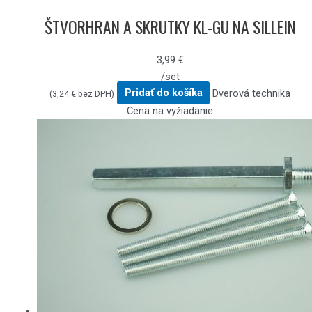
ŠTVORHRAN A SKRUTKY KL-GU NA SILLEIN
3,99
€
/set
Pridať do košíka
Dverová technika
(
3,24
€
bez DPH)
Cena na vyžiadanie