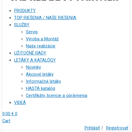
PRODUKTY
TOP RIEŠENIA / NAŠE RIEŠENIA
SLUŽBY
Servis
Výroba a Montáž
Naše realizácie
UŽITOČNÉ RADY
LETÁKY A KATALÓGY
Novinky
Akciové letáky
Informačné letáky
HASTA katalóg
Certifikáty, licencie a oprávnenia
VIDEÁ
0,00
€
0
Cart
Prihlásiť
/
Registrovať