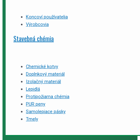
Koncoví používatelia
Výrobcovia
Stavebná chémia
Chemické kotvy
Doplnkový materiál
Izolačný materiál
Lepidlá
Protipožiarna chémia
PUR peny
Samolepiace pásky
Tmely