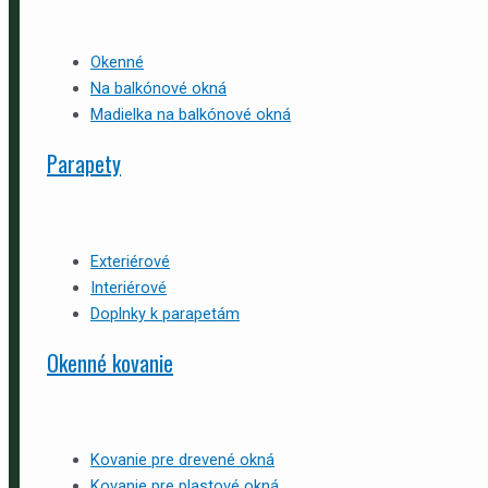
Okenné
Na balkónové okná
Madielka na balkónové okná
Parapety
Exteriérové
Interiérové
Doplnky k parapetám
Okenné kovanie
Kovanie pre drevené okná
Kovanie pre plastové okná