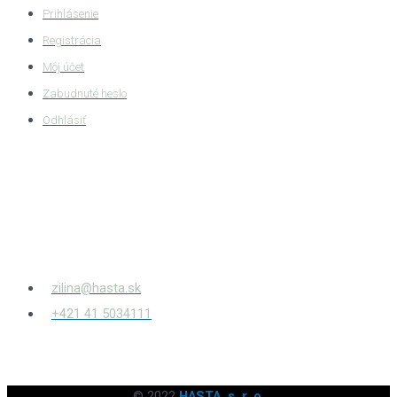
Prihlásenie
Registrácia
Môj účet
Zabudnuté heslo
Odhlásiť
HASTA s.r.o.
Bytčianska 814/131
010 03
Žilina – Považský Chlmec
zilina@hasta.sk
+421 41 5034111
© 2022
HASTA, s. r. o.