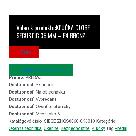
Video k produktu:KĽUČKA GLOBE
SECUSTIC 35 MM – F4 BRONZ
Video
Vyžiadať cenovú ponuku
Promo:
PREDAJ
Dostupnosť:
Skladom
Dostupnosť:
Na objednávku
Dostupnosť:
Vypredané
Dostupnosť:
Overiť telefonicky
Dostupnosť:
Menej ako 5
Katalógové číslo:
SIEGE ZHGS0060-0K6010
Kategórie:
Okenná technika
,
Okenné
,
Bezpečnostné
,
Kľučky
Tag
Predaj