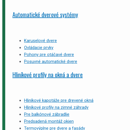
Automatické dverové systémy
Karuselové dvere
Ovládacie prvky
Pohony pre otáčavé dvere
Posuvné automatické dvere
Hliníkové profily na okná a dvere
Hliníkové kapotáže pre drevené okná
Hliníkové profily na zimné záhrady
Pre balkónové zábradlie
Predsadená montáž okien
Termovýplne pre dvere a fasády