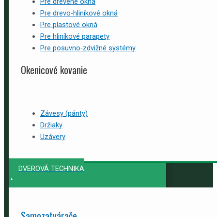
Pre drevené okná
Pre drevo-hliníkové okná
Pre plastové okná
Pre hliníkové parapety
Pre posuvno-zdvižné systémy
Okenicové kovanie
Závesy (pánty)
Držiaky
Uzávery
DVEROVÁ TECHNIKA
Samozatvárače