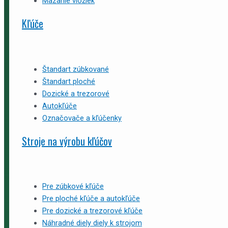
Mazanie vložiek
Kľúče
Štandart zúbkované
Štandart ploché
Dozické a trezorové
Autokľúče
Označovače a kľúčenky
Stroje na výrobu kľúčov
Pre zúbkové kľúče
Pre ploché kľúče a autokľúče
Pre dozické a trezorové kľúče
Náhradné diely diely k strojom