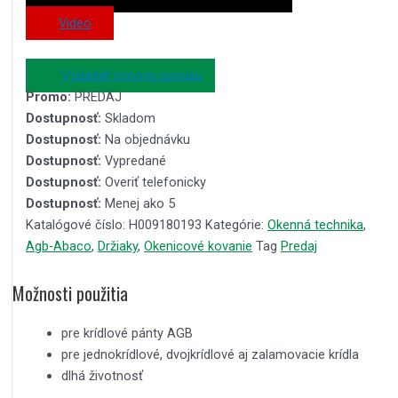
Video
Vyžiadať cenovú ponuku
Promo:
PREDAJ
Dostupnosť:
Skladom
Dostupnosť:
Na objednávku
Dostupnosť:
Vypredané
Dostupnosť:
Overiť telefonicky
Dostupnosť:
Menej ako 5
Katalógové číslo:
H009180193
Kategórie:
Okenná technika
,
Agb-Abaco
,
Držiaky
,
Okenicové kovanie
Tag
Predaj
Možnosti použitia
pre krídlové pánty AGB
pre jednokrídlové, dvojkrídlové aj zalamovacie krídla
dlhá životnosť