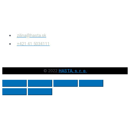
Bytčianska 814/131
010 03
Žilina – Považský Chlmec
zilina@hasta.sk
+421 41 5034111
© 2022
HASTA, s. r. o.