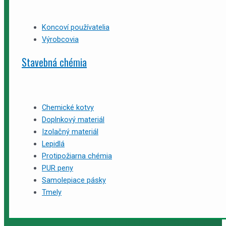
Koncoví používatelia
Výrobcovia
Stavebná chémia
Chemické kotvy
Doplnkový materiál
Izolačný materiál
Lepidlá
Protipožiarna chémia
PUR peny
Samolepiace pásky
Tmely