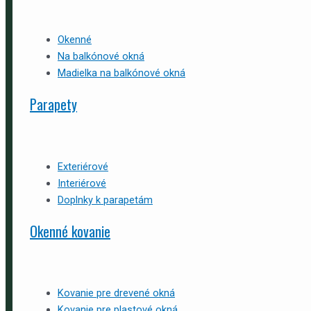
Okenné
Na balkónové okná
Madielka na balkónové okná
Parapety
Exteriérové
Interiérové
Doplnky k parapetám
Okenné kovanie
Kovanie pre drevené okná
Kovanie pre plastové okná