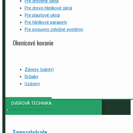
Pre drevené okná
Pre drevo-hliníkové okná
Pre plastové okná
Pre hliníkové parapety
Pre posuvno-zdvižné systémy
Okenicové kovanie
Závesy (pánty)
Držiaky
Uzávery
DVEROVÁ TECHNIKA
Samozatvárače