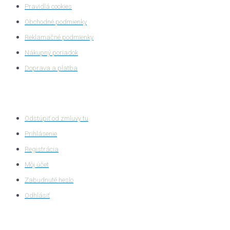
Pravidlá cookies
Obchodné podmienky
Reklamačné podmienky
Nákupný poriadok
Doprava a platba
Zákaznícka zóna
Odstúpiť od zmluvy tu
Prihlásenie
Registrácia
Môj účet
Zabudnuté heslo
Odhlásiť
HASTA s.r.o.