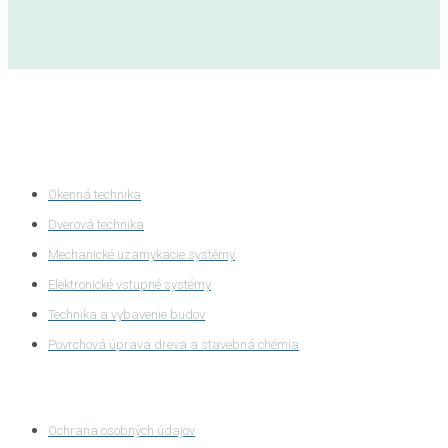
Kategórie produktov
Okenná technika
Dverová technika
Mechanické uzamykacie systémy
Elektronické vstupné systémy
Technika a vybavenie budov
Povrchová úprava dreva a stavebná chémia
Ochrana súkromia
Ochrana osobných údajov