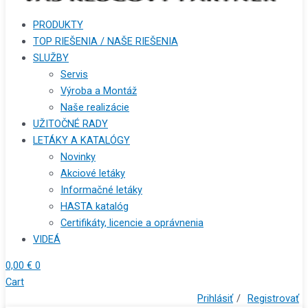
PRODUKTY
TOP RIEŠENIA / NAŠE RIEŠENIA
SLUŽBY
Servis
Výroba a Montáž
Naše realizácie
UŽITOČNÉ RADY
LETÁKY A KATALÓGY
Novinky
Akciové letáky
Informačné letáky
HASTA katalóg
Certifikáty, licencie a oprávnenia
VIDEÁ
0,00
€
0
Cart
Prihlásiť
/
Registrovať