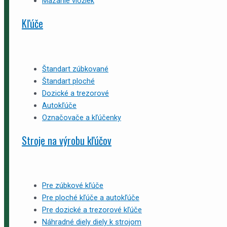
Mazanie vložiek
Kľúče
Štandart zúbkované
Štandart ploché
Dozické a trezorové
Autokľúče
Označovače a kľúčenky
Stroje na výrobu kľúčov
Pre zúbkové kľúče
Pre ploché kľúče a autokľúče
Pre dozické a trezorové kľúče
Náhradné diely diely k strojom