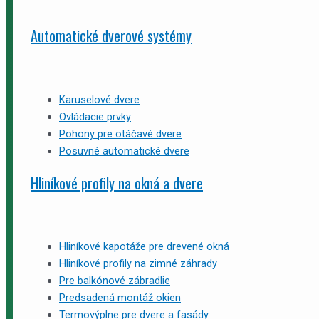
Automatické dverové systémy
Karuselové dvere
Ovládacie prvky
Pohony pre otáčavé dvere
Posuvné automatické dvere
Hliníkové profily na okná a dvere
Hliníkové kapotáže pre drevené okná
Hliníkové profily na zimné záhrady
Pre balkónové zábradlie
Predsadená montáž okien
Termovýplne pre dvere a fasády