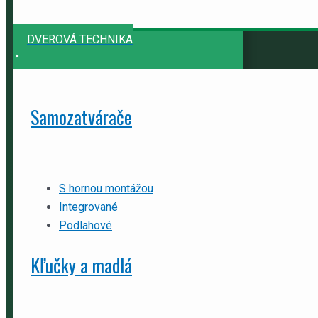
DVEROVÁ TECHNIKA
Samozatvárače
S hornou montážou
Integrované
Podlahové
Kľučky a madlá