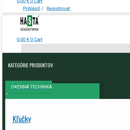
0,00
€
0
Cart
Prihlásiť
/
Registrovať
0,00
€
0
Cart
KATEGÓRIE PRODUKTOV
OKENNÁ TECHNIKA
Kľučky