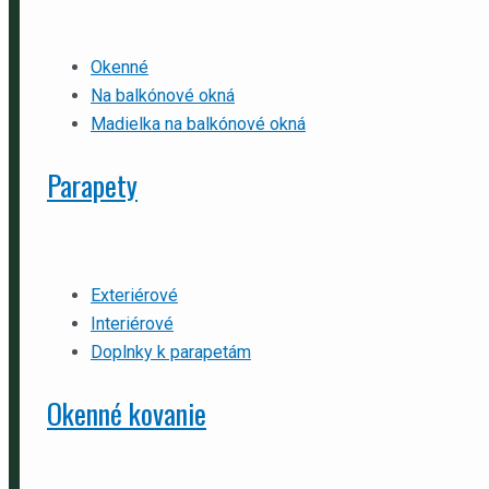
Okenné
Na balkónové okná
Madielka na balkónové okná
Parapety
Exteriérové
Interiérové
Doplnky k parapetám
Okenné kovanie