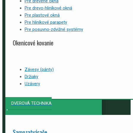
Pre drevené okná
Pre drevo-hliníkové okná
Pre plastové okná
Pre hliníkové parapety
Pre posuvno-zdvižné systémy
Okenicové kovanie
Závesy (pánty)
Držiaky
Uzávery
DVEROVÁ TECHNIKA
Samozatvárače