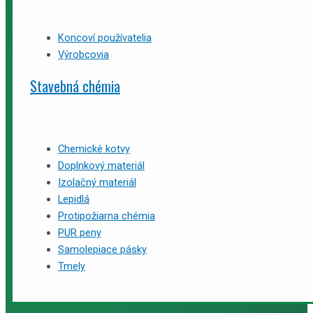
Koncoví používatelia
Výrobcovia
Stavebná chémia
Chemické kotvy
Doplnkový materiál
Izolačný materiál
Lepidlá
Protipožiarna chémia
PUR peny
Samolepiace pásky
Tmely