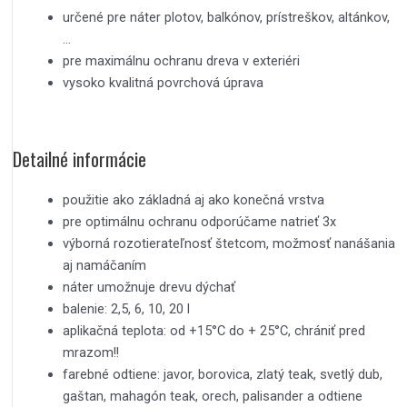
určené pre náter plotov, balkónov, prístreškov, altánkov,
…
pre maximálnu ochranu dreva v exteriéri
vysoko kvalitná povrchová úprava
Detailné informácie
použitie ako základná aj ako konečná vrstva
pre optimálnu ochranu odporúčame natrieť 3x
výborná rozotierateľnosť štetcom, možmosť nanášania
aj namáčaním
náter umožnuje drevu dýchať
balenie: 2,5, 6, 10, 20 l
aplikačná teplota: od +15°C do + 25°C, chrániť pred
mrazom!!
farebné odtiene: javor, borovica, zlatý teak, svetlý dub,
gaštan, mahagón teak, orech, palisander a odtiene