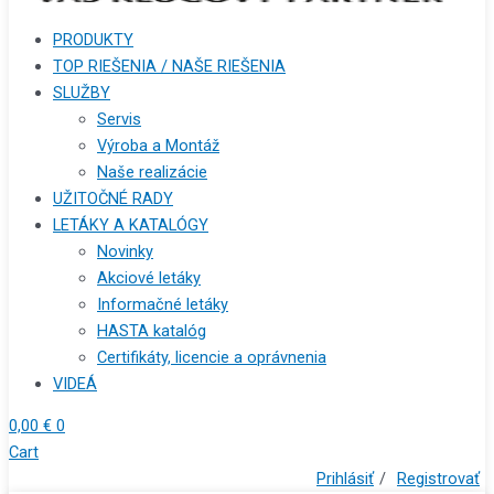
PRODUKTY
TOP RIEŠENIA / NAŠE RIEŠENIA
SLUŽBY
Servis
Výroba a Montáž
Naše realizácie
UŽITOČNÉ RADY
LETÁKY A KATALÓGY
Novinky
Akciové letáky
Informačné letáky
HASTA katalóg
Certifikáty, licencie a oprávnenia
VIDEÁ
0,00
€
0
Cart
Prihlásiť
/
Registrovať