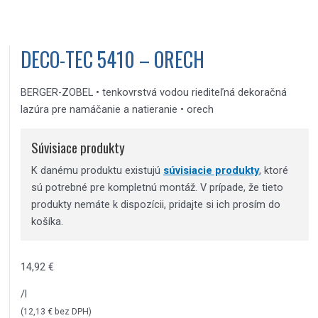
DECO-TEC 5410 – ORECH
BERGER-ZOBEL • tenkovrstvá vodou riediteľná dekoračná
lazúra pre namáčanie a natieranie • orech
Súvisiace produkty
K danému produktu existujú
súvisiacie produkty
, ktoré
sú potrebné pre kompletnú montáž. V prípade, že tieto
produkty nemáte k dispozícii, pridajte si ich prosím do
košíka.
14,92
€
/l
(
12,13
€
bez DPH)