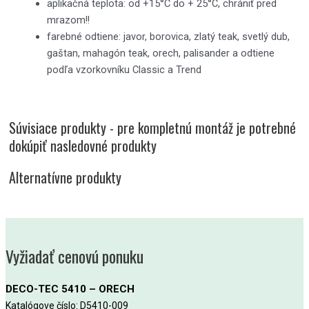
aplikačná teplota: od +15°C do + 25°C, chrániť pred
mrazom!!
farebné odtiene: javor, borovica, zlatý teak, svetlý dub,
gaštan, mahagón teak, orech, palisander a odtiene
podľa vzorkovníku Classic a Trend
Súvisiace produkty - pre kompletnú montáž je potrebné
dokúpiť nasledovné produkty
Alternatívne produkty
Vyžiadať cenovú ponuku
DECO-TEC 5410 – ORECH
Katalógove číslo: D5410-009