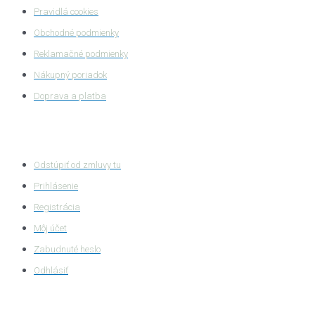
Pravidlá cookies
Obchodné podmienky
Reklamačné podmienky
Nákupný poriadok
Doprava a platba
Zákaznícka zóna
Odstúpiť od zmluvy tu
Prihlásenie
Registrácia
Môj účet
Zabudnuté heslo
Odhlásiť
HASTA s.r.o.