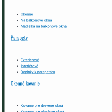
Okenné
Na balkónové okná
Madielka na balkónové okná
Parapety
Exteriérové
Interiérové
Doplnky k parapetám
Okenné kovanie
Kovanie pre drevené okná
Kovanie pre plastové okná