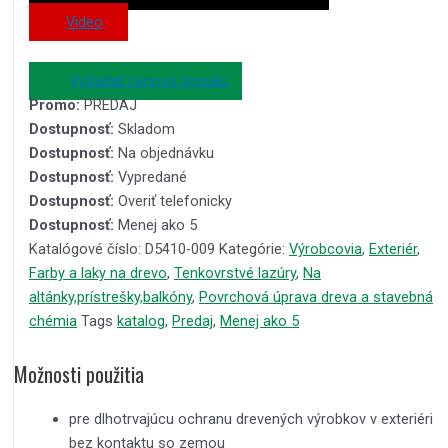
Video
Vyžiadať cenovú ponuku
Promo:
PREDAJ
Dostupnosť:
Skladom
Dostupnosť:
Na objednávku
Dostupnosť:
Vypredané
Dostupnosť:
Overiť telefonicky
Dostupnosť:
Menej ako 5
Katalógové číslo:
D5410-009
Kategórie:
Výrobcovia
,
Exteriér
,
Farby a laky na drevo
,
Tenkovrstvé lazúry
,
Na
altánky,prístrešky,balkóny
,
Povrchová úprava dreva a stavebná
chémia
Tags
katalog
,
Predaj
,
Menej ako 5
Možnosti použitia
pre dlhotrvajúcu ochranu drevených výrobkov v exteriéri
bez kontaktu so zemou