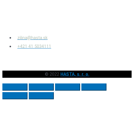
Bytčianska 814/131
010 03
Žilina – Považský Chlmec
zilina@hasta.sk
+421 41 5034111
© 2022
HASTA, s. r. o.