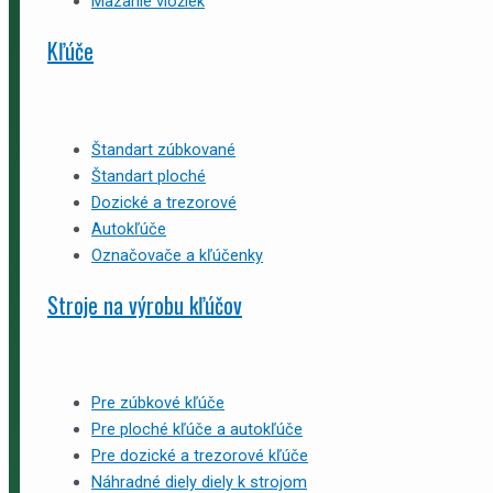
Mazanie vložiek
Kľúče
Štandart zúbkované
Štandart ploché
Dozické a trezorové
Autokľúče
Označovače a kľúčenky
Stroje na výrobu kľúčov
Pre zúbkové kľúče
Pre ploché kľúče a autokľúče
Pre dozické a trezorové kľúče
Náhradné diely diely k strojom