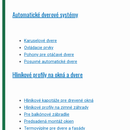
Automatické dverové systémy
Karuselové dvere
Ovládacie prvky
Pohony pre otáčavé dvere
Posuvné automatické dvere
Hliníkové profily na okná a dvere
Hliníkové kapotáže pre drevené okná
Hliníkové profily na zimné záhrady
Pre balkónové zábradlie
Predsadená montáž okien
Termovýplne pre dvere a fasády