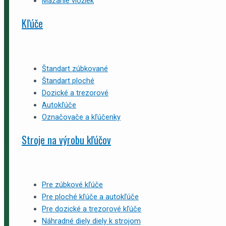
Mazanie vložiek
Kľúče
Štandart zúbkované
Štandart ploché
Dozické a trezorové
Autokľúče
Označovače a kľúčenky
Stroje na výrobu kľúčov
Pre zúbkové kľúče
Pre ploché kľúče a autokľúče
Pre dozické a trezorové kľúče
Náhradné diely diely k strojom