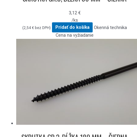
3,12
€
/ks
Pridať do košíka
Okenná technika
(
2,54
€
bez DPH)
Cena na vyžiadanie