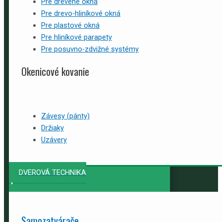
Pre drevené okná
Pre drevo-hliníkové okná
Pre plastové okná
Pre hliníkové parapety
Pre posuvno-zdvižné systémy
Okenicové kovanie
Závesy (pánty)
Držiaky
Uzávery
DVEROVÁ TECHNIKA
Samozatvárače