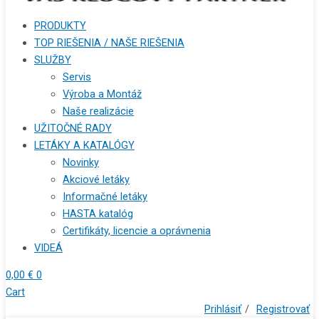
PRODUKTY
TOP RIEŠENIA / NAŠE RIEŠENIA
SLUŽBY
Servis
Výroba a Montáž
Naše realizácie
UŽITOČNÉ RADY
LETÁKY A KATALÓGY
Novinky
Akciové letáky
Informačné letáky
HASTA katalóg
Certifikáty, licencie a oprávnenia
VIDEÁ
0,00
€
0
Cart
Prihlásiť
/
Registrovať