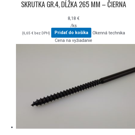
SKRUTKA GR.4, DĹŽKA 265 MM – ČIERNA
8,18
€
/ks
Pridať do košíka
Okenná technika
(
6,65
€
bez DPH)
Cena na vyžiadanie