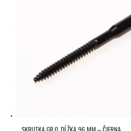
SKRUTKA GR.0, DĹŽKA 96 MM – ČIERNA