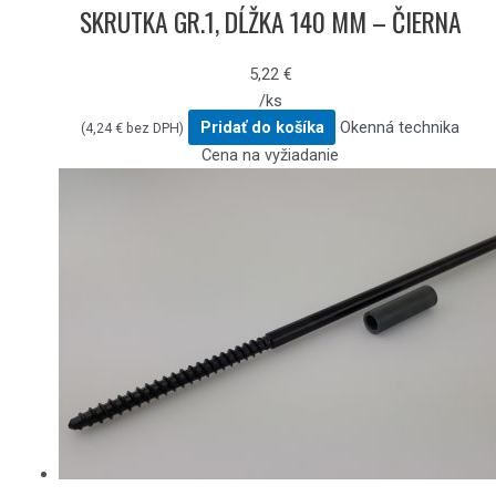
SKRUTKA GR.1, DĹŽKA 140 MM – ČIERNA
5,22
€
/ks
Pridať do košíka
Okenná technika
(
4,24
€
bez DPH)
Cena na vyžiadanie