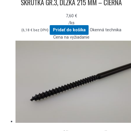
SKRUTKA GR.3, DĹŽKA 215 MM – ČIERNA
7,60
€
/ks
Pridať do košíka
Okenná technika
(
6,18
€
bez DPH)
Cena na vyžiadanie