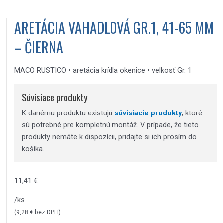
ARETÁCIA VAHADLOVÁ GR.1, 41-65 MM
– ČIERNA
MACO RUSTICO • aretácia krídla okenice • velkosť Gr. 1
Súvisiace produkty
K danému produktu existujú
súvisiacie produkty
, ktoré
sú potrebné pre kompletnú montáž. V prípade, že tieto
produkty nemáte k dispozícii, pridajte si ich prosím do
košíka.
11,41
€
/ks
(
9,28
€
bez DPH)