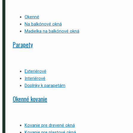
Okenné
Na balkónové okná
Madielka na balkónové okná
Parapety
Exteriérové
Interiérové
Doplnky k parapetám
Okenné kovanie
Kovanie pre drevené okná
Kovanie pre plastové okná