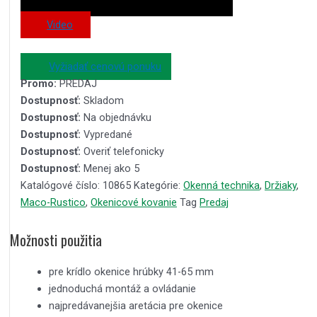
Video
Vyžiadať cenovú ponuku
Promo:
PREDAJ
Dostupnosť:
Skladom
Dostupnosť:
Na objednávku
Dostupnosť:
Vypredané
Dostupnosť:
Overiť telefonicky
Dostupnosť:
Menej ako 5
Katalógové číslo:
10865
Kategórie:
Okenná technika
,
Držiaky
,
Maco-Rustico
,
Okenicové kovanie
Tag
Predaj
Možnosti použitia
pre krídlo okenice hrúbky 41-65 mm
jednoduchá montáž a ovládanie
najpredávanejšia aretácia pre okenice