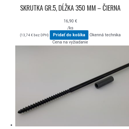
SKRUTKA GR.5, DĹŽKA 350 MM – ČIERNA
16,90
€
/ks
Pridať do košíka
Okenná technika
(
13,74
€
bez DPH)
Cena na vyžiadanie