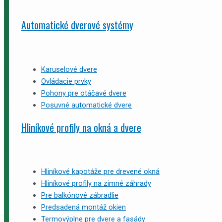
Automatické dverové systémy
Karuselové dvere
Ovládacie prvky
Pohony pre otáčavé dvere
Posuvné automatické dvere
Hliníkové profily na okná a dvere
Hliníkové kapotáže pre drevené okná
Hliníkové profily na zimné záhrady
Pre balkónové zábradlie
Predsadená montáž okien
Termovýplne pre dvere a fasády