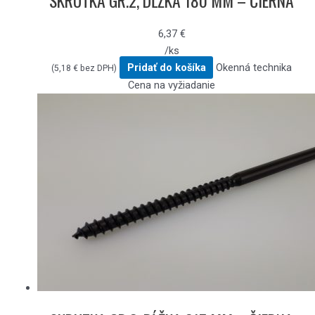
SKRUTKA GR.2, DĹŽKA 180 MM – ČIERNA
6,37
€
/ks
Pridať do košíka
Okenná technika
(
5,18
€
bez DPH)
Cena na vyžiadanie