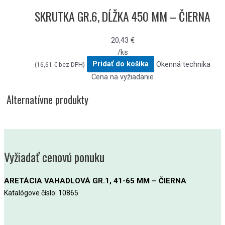
SKRUTKA GR.6, DĹŽKA 450 MM – ČIERNA
20,43
€
/ks
Pridať do košíka
Okenná technika
(
16,61
€
bez DPH)
Cena na vyžiadanie
Alternatívne produkty
Vyžiadať cenovú ponuku
ARETÁCIA VAHADLOVÁ GR.1, 41-65 MM – ČIERNA
Katalógove číslo: 10865