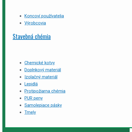
Koncoví používatelia
Výrobcovia
Stavebná chémia
Chemické kotvy
Doplnkový materiál
Izolačný materiál
Lepidlá
Protipožiarna chémia
PUR peny
Samolepiace pásky
Tmely