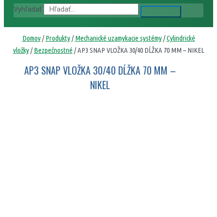
Vyhľadať
Domov
/
Produkty
/
Mechanické uzamykacie systémy
/
Cylindrické
vložky
/
Bezpečnostné
/ AP3 SNAP VLOŽKA 30/40 DĹŽKA 70 MM – NIKEL
AP3 SNAP VLOŽKA 30/40 DĹŽKA 70 MM –
NIKEL