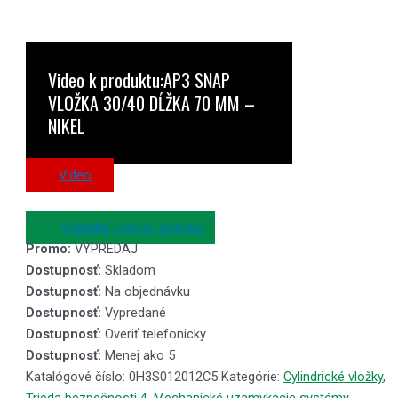
Video k produktu:AP3 SNAP
VLOŽKA 30/40 DĹŽKA 70 MM –
NIKEL
Video
Vyžiadať cenovú ponuku
Promo:
VÝPREDAJ
Dostupnosť:
Skladom
Dostupnosť:
Na objednávku
Dostupnosť:
Vypredané
Dostupnosť:
Overiť telefonicky
Dostupnosť:
Menej ako 5
Katalógové číslo:
0H3S012012C5
Kategórie:
Cylindrické vložky
,