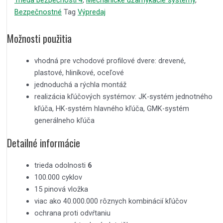
Trieda bezpečnosti 4
,
Mechanické uzamykacie systémy
,
Bezpečnostné
Tag
Výpredaj
Možnosti použitia
vhodná pre vchodové profilové dvere: drevené,
plastové, hliníkové, oceľové
jednoduchá a rýchla montáž
realizácia kľúčových systémov: JK-systém jednotného
kľúča, HK-systém hlavného kľúča, GMK-systém
generálneho kľúča
Detailné informácie
trieda odolnosti
6
100.000 cyklov
15 pinová vložka
viac ako 40.000.000 rôznych kombinácií kľúčov
ochrana proti odvŕtaniu