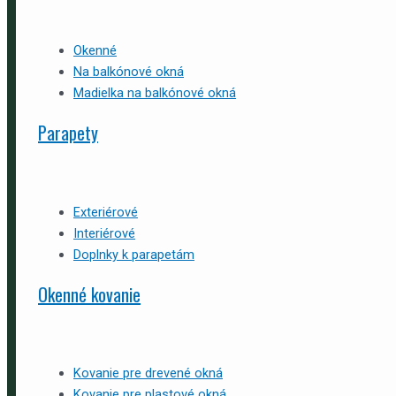
Okenné
Na balkónové okná
Madielka na balkónové okná
Parapety
Exteriérové
Interiérové
Doplnky k parapetám
Okenné kovanie
Kovanie pre drevené okná
Kovanie pre plastové okná