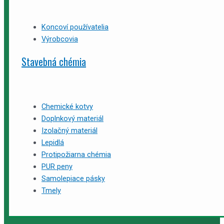
Koncoví používatelia
Výrobcovia
Stavebná chémia
Chemické kotvy
Doplnkový materiál
Izolačný materiál
Lepidlá
Protipožiarna chémia
PUR peny
Samolepiace pásky
Tmely