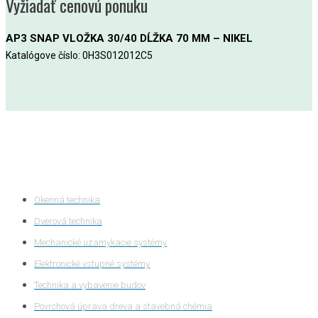
Vyžiadať cenovú ponuku
AP3 SNAP VLOŽKA 30/40 DĹŽKA 70 MM – NIKEL
Katalógove číslo: 0H3S012012C5
Kategórie produktov
Okenná technika
Dverová technika
Mechanické uzamykacie systémy
Elektronické vstupné systémy
Technika a vybavenie budov
Povrchová úprava dreva a stavebná chémia