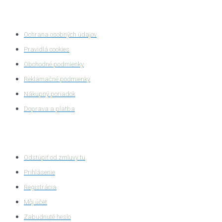
Ochrana súkromia
Ochrana osobných údajov
Pravidlá cookies
Obchodné podmienky
Reklamačné podmienky
Nákupný poriadok
Doprava a platba
Zákaznícka zóna
Odstúpiť od zmluvy tu
Prihlásenie
Registrácia
Môj účet
Zabudnuté heslo