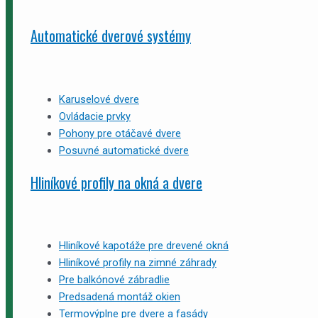
Automatické dverové systémy
Karuselové dvere
Ovládacie prvky
Pohony pre otáčavé dvere
Posuvné automatické dvere
Hliníkové profily na okná a dvere
Hliníkové kapotáže pre drevené okná
Hliníkové profily na zimné záhrady
Pre balkónové zábradlie
Predsadená montáž okien
Termovýplne pre dvere a fasády