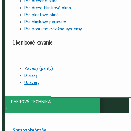
Pre drevené okná
Pre drevo-hliníkové okná
Pre plastové okná
Pre hliníkové parapety
Pre posuvno-zdvižné systémy
Okenicové kovanie
Závesy (pánty)
Držiaky
Uzávery
DVEROVÁ TECHNIKA
Samozatvárače