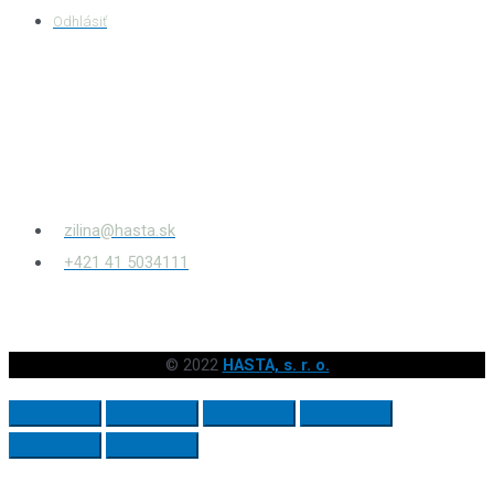
Odhlásiť
HASTA s.r.o.
Bytčianska 814/131
010 03
Žilina – Považský Chlmec
zilina@hasta.sk
+421 41 5034111
© 2022
HASTA, s. r. o.