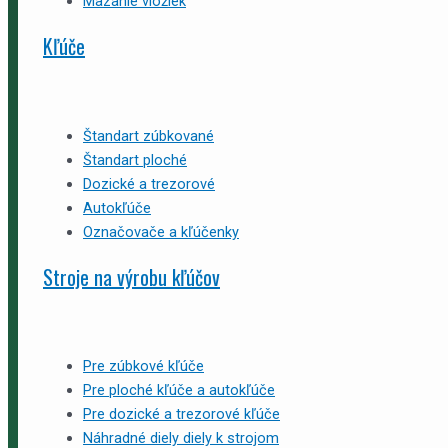
Mazanie vložiek
Kľúče
Štandart zúbkované
Štandart ploché
Dozické a trezorové
Autokľúče
Označovače a kľúčenky
Stroje na výrobu kľúčov
Pre zúbkové kľúče
Pre ploché kľúče a autokľúče
Pre dozické a trezorové kľúče
Náhradné diely diely k strojom