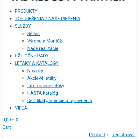
PRODUKTY
TOP RIEŠENIA / NAŠE RIEŠENIA
SLUŽBY
Servis
Výroba a Montáž
Naše realizácie
UŽITOČNÉ RADY
LETÁKY A KATALÓGY
Novinky
Akciové letáky
Informačné letáky
HASTA katalóg
Certifikáty, licencie a oprávnenia
VIDEÁ
0,00
€
0
Cart
Prihlásiť
/
Registrovať