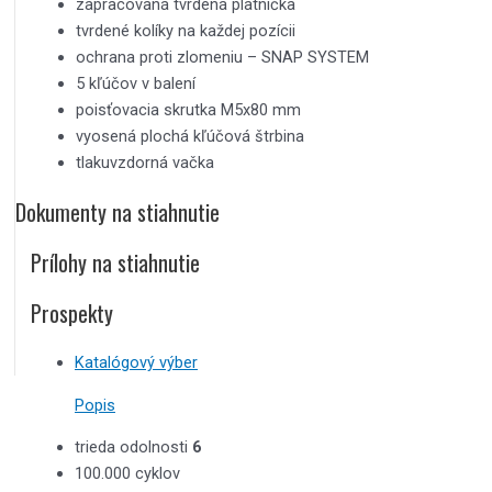
zapracovaná tvrdená platnička
tvrdené kolíky na každej pozícii
ochrana proti zlomeniu – SNAP SYSTEM
5 kľúčov v balení
poisťovacia skrutka M5x80 mm
vyosená plochá kľúčová štrbina
tlakuvzdorná vačka
Dokumenty na stiahnutie
Prílohy na stiahnutie
Prospekty
Katalógový výber
Popis
trieda odolnosti
6
100.000 cyklov