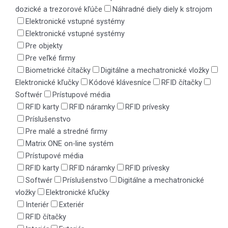
dozické a trezorové kľúče
Náhradné diely diely k strojom
Elektronické vstupné systémy
Elektronické vstupné systémy
Pre objekty
Pre veľké firmy
Biometrické čítačky
Digitálne a mechatronické vložky
Elektronické kľučky
Kódové klávesníce
RFID čítačky
Softwér
Prístupové média
RFID karty
RFID náramky
RFID prívesky
Príslušenstvo
Pre malé a stredné firmy
Matrix ONE on-line systém
Prístupové média
RFID karty
RFID náramky
RFID prívesky
Softwér
Príslušenstvo
Digitálne a mechatronické
vložky
Elektronické kľučky
Interiér
Exteriér
RFID čítačky