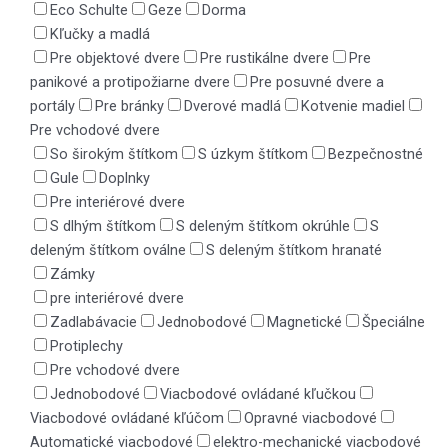
Eco Schulte
Geze
Dorma
Kľučky a madlá
Pre objektové dvere
Pre rustikálne dvere
Pre
panikové a protipožiarne dvere
Pre posuvné dvere a
portály
Pre bránky
Dverové madlá
Kotvenie madiel
Pre vchodové dvere
So širokým štítkom
S úzkym štítkom
Bezpečnostné
Gule
Doplnky
Pre interiérové dvere
S dlhým štítkom
S deleným štítkom okrúhle
S
deleným štítkom oválne
S deleným štítkom hranaté
Zámky
pre interiérové dvere
Zadlabávacie
Jednobodové
Magnetické
Špeciálne
Protiplechy
Pre vchodové dvere
Jednobodové
Viacbodové ovládané kľučkou
Viacbodové ovládané kľúčom
Opravné viacbodové
Automatické viacbodové
elektro-mechanické viacbodové