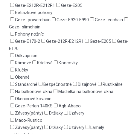
Geze-E212R-E212R1
Geze-E205
Retiazkové pohony
Geze- powerchain
Geze-E920-E990
Geze- ecchain
Geze- slimchain
Pohony nožníc
Geze-E170-2
Geze-212R-E212R1
Geze-E205
Geze-
E170
Odkvapnice
Rámové
Krídlové
Koncovky
Kľučky
Okenné
Štandardné
Bezpečnostné
Dizajnové
Rustikálne
Na balkónové okná
Madielka na balkónové okná
Okenicové kovanie
Geze-Perlan 140KS
Agb-Abaco
Závesy(pánty)
Držiaky
Uzávery
Maco-Rustico
Závesy(pánty)
Držiaky
Uzávery
Lamely