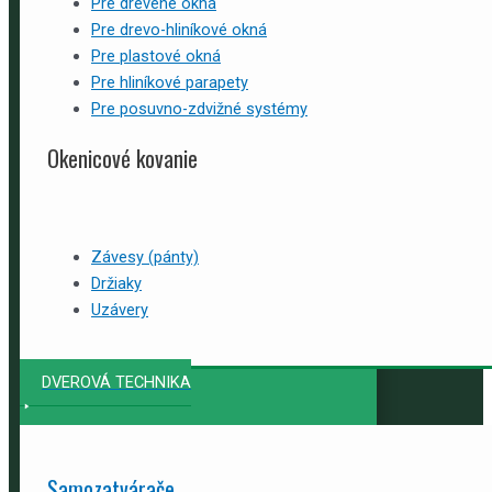
Pre drevené okná
Pre drevo-hliníkové okná
Pre plastové okná
Pre hliníkové parapety
Pre posuvno-zdvižné systémy
Okenicové kovanie
Závesy (pánty)
Držiaky
Uzávery
DVEROVÁ TECHNIKA
Samozatvárače