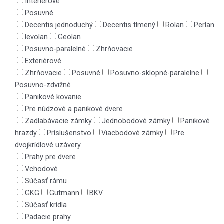
Interiérové
Posuvné
Decentis jednoduchý
Decentis tlmený
Rolan
Perlan
levolan
Geolan
Posuvno-paralelné
Zhrňovacie
Exteriérové
Zhrňovacie
Posuvné
Posuvno-sklopné-paralelne
Posuvno-zdvižné
Panikové kovanie
Pre núdzové a panikové dvere
Zadlabávacie zámky
Jednobodové zámky
Panikové
hrazdy
Príslušenstvo
Viacbodové zámky
Pre
dvojkrídlové uzávery
Prahy pre dvere
Vchodové
Súčasť rámu
GKG
Gutmann
BKV
Súčasť krídla
Padacie prahy