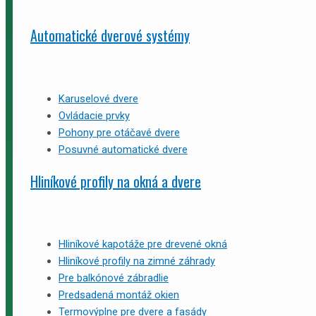
Automatické dverové systémy
Karuselové dvere
Ovládacie prvky
Pohony pre otáčavé dvere
Posuvné automatické dvere
Hliníkové profily na okná a dvere
Hliníkové kapotáže pre drevené okná
Hliníkové profily na zimné záhrady
Pre balkónové zábradlie
Predsadená montáž okien
Termovýplne pre dvere a fasády