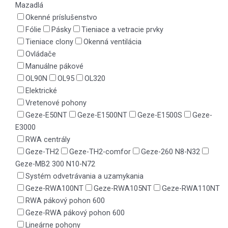
Mazadlá
Okenné príslušenstvo
Fólie
Pásky
Tieniace a vetracie prvky
Tieniace clony
Okenná ventilácia
Ovládače
Manuálne pákové
OL90N
OL95
OL320
Elektrické
Vretenové pohony
Geze-E50NT
Geze-E1500NT
Geze-E1500S
Geze-
E3000
RWA centrály
Geze-TH2
Geze-TH2-comfor
Geze-260 N8-N32
Geze-MB2 300 N10-N72
Systém odvetrávania a uzamykania
Geze-RWA100NT
Geze-RWA105NT
Geze-RWA110NT
RWA pákový pohon 600
Geze-RWA pákový pohon 600
Lineárne pohony