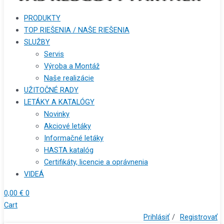
PRODUKTY
TOP RIEŠENIA / NAŠE RIEŠENIA
SLUŽBY
Servis
Výroba a Montáž
Naše realizácie
UŽITOČNÉ RADY
LETÁKY A KATALÓGY
Novinky
Akciové letáky
Informačné letáky
HASTA katalóg
Certifikáty, licencie a oprávnenia
VIDEÁ
0,00
€
0
Cart
Prihlásiť
/
Registrovať