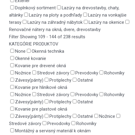
Exteriér
Doplnkový sortiment
Lazúry na drevostavby, chaty,
altánky
Lazúry na ploty a podhľady
Lazúry na vonkajšie
terasy
Lazúry na záhradný nábytok
Lazúry na okenice
Renovačné nátery na okná, dvere, drevostavby
Filter
Showing 109 - 144 of 238 results
KATEGÓRIE PRODUKTOV
None
Okenná technika
Okenné kovanie
Kovanie pre drevené okná
Nožnice
Stredové závory
Prevodovky
Rohovníky
Závesy(pánty)
Protiplechy
Ostatné
Kovanie pre hliníkové okná
Nožnice
Stredové závory
Prevodovky
Rohovníky
Závesy(pánty)
Protiplechy
Ostatné
Kovanie pre plastové okná
Závesy(pánty)
Protiplechy
Ostatné
Nožnice
Stredové závory
Prevodovky
Rohovníky
Montážný a servisný materiál k oknám