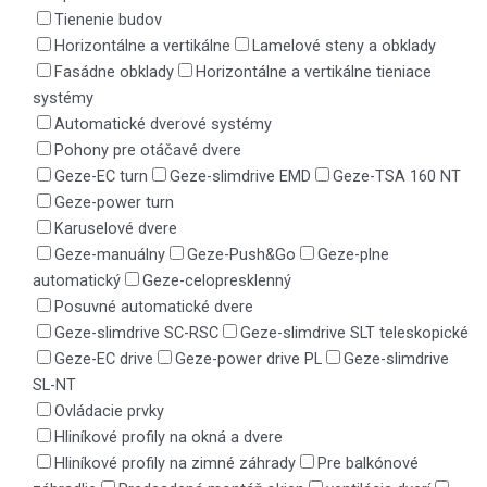
Tienenie budov
Horizontálne a vertikálne
Lamelové steny a obklady
Fasádne obklady
Horizontálne a vertikálne tieniace
systémy
Automatické dverové systémy
Pohony pre otáčavé dvere
Geze-EC turn
Geze-slimdrive EMD
Geze-TSA 160 NT
Geze-power turn
Karuselové dvere
Geze-manuálny
Geze-Push&Go
Geze-plne
automatický
Geze-celopresklenný
Posuvné automatické dvere
Geze-slimdrive SC-RSC
Geze-slimdrive SLT teleskopické
Geze-EC drive
Geze-power drive PL
Geze-slimdrive
SL-NT
Ovládacie prvky
Hliníkové profily na okná a dvere
Hliníkové profily na zimné záhrady
Pre balkónové