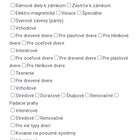
Rámové diely k zámkom
Zástrče k zámkom
Elektro-magnetické
Visiace
Špeciálne
Dverové závesy (pánty)
Vchodové
Pre drevené dvere
Pre plastové dvere
Pre hliníkové
dvere
Pre oceľové dvere
Interiérové
Pre oceľové dvere
Pre drevené dvere
Pre plastové
dvere
Pre hliníkové dvere
Tesnenie
Pre drevené dvere
Vchodové
Stredové
Dorazové
Štulpové
Renovačné
Padacie prahy
Interiérové
Stredové
Renovačné
Pre iné typy dverí
Kovanie na posuvné systémy