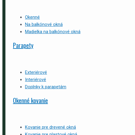
Okenné
Na balkónové okná
Madielka na balkónové okná
Parapety
Exteriérové
Interiérové
Doplnky k parapetám
Okenné kovanie
Kovanie pre drevené okná
Kovanie pre plastové okná