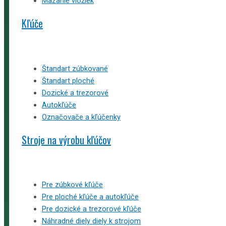
Mazanie vložiek
Kľúče
Štandart zúbkované
Štandart ploché
Dozické a trezorové
Autokľúče
Označovače a kľúčenky
Stroje na výrobu kľúčov
Pre zúbkové kľúče
Pre ploché kľúče a autokľúče
Pre dozické a trezorové kľúče
Náhradné diely diely k strojom