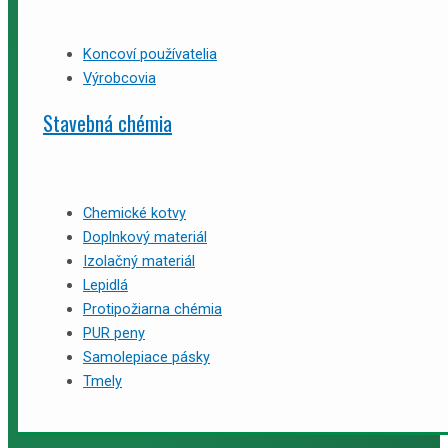
Koncoví používatelia
Výrobcovia
Stavebná chémia
Chemické kotvy
Doplnkový materiál
Izolačný materiál
Lepidlá
Protipožiarna chémia
PUR peny
Samolepiace pásky
Tmely