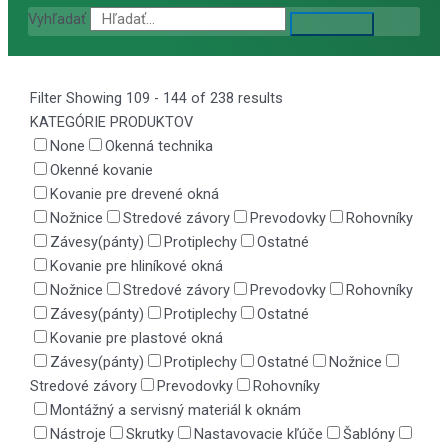
Vyhľadať
Filter
Showing 109 - 144 of 238 results
KATEGÓRIE PRODUKTOV
None
Okenná technika
Okenné kovanie
Kovanie pre drevené okná
Nožnice
Stredové závory
Prevodovky
Rohovníky
Závesy(pánty)
Protiplechy
Ostatné
Kovanie pre hliníkové okná
Nožnice
Stredové závory
Prevodovky
Rohovníky
Závesy(pánty)
Protiplechy
Ostatné
Kovanie pre plastové okná
Závesy(pánty)
Protiplechy
Ostatné
Nožnice
Stredové závory
Prevodovky
Rohovníky
Montážný a servisný materiál k oknám
Nástroje
Skrutky
Nastavovacie kľúče
Šablóny