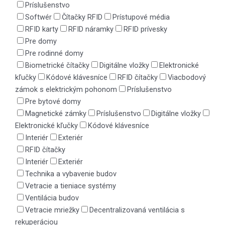
Príslušenstvo
Softwér
Čítačky RFID
Prístupové média
RFID karty
RFID náramky
RFID prívesky
Pre domy
Pre rodinné domy
Biometrické čítačky
Digitálne vložky
Elektronické
kľučky
Kódové klávesníce
RFID čítačky
Viacbodový
zámok s elektrickým pohonom
Príslušenstvo
Pre bytové domy
Magnetické zámky
Príslušenstvo
Digitálne vložky
Elektronické kľučky
Kódové klávesníce
Interiér
Exteriér
RFID čítačky
Interiér
Exteriér
Technika a vybavenie budov
Vetracie a tieniace systémy
Ventilácia budov
Vetracie mriežky
Decentralizovaná ventilácia s
rekuperáciou