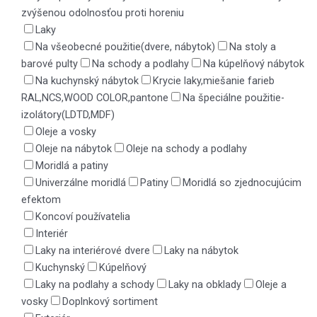
zvýšenou odolnosťou proti horeniu
Laky
Na všeobecné použitie(dvere, nábytok)
Na stoly a
barové pulty
Na schody a podlahy
Na kúpelňový nábytok
Na kuchynský nábytok
Krycie laky,miešanie farieb
RAL,NCS,WOOD COLOR,pantone
Na špeciálne použitie-
izolátory(LDTD,MDF)
Oleje a vosky
Oleje na nábytok
Oleje na schody a podlahy
Moridlá a patiny
Univerzálne moridlá
Patiny
Moridlá so zjednocujúcim
efektom
Koncoví používatelia
Interiér
Laky na interiérové dvere
Laky na nábytok
Kuchynský
Kúpelňový
Laky na podlahy a schody
Laky na obklady
Oleje a
vosky
Doplnkový sortiment