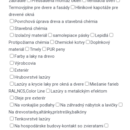
zábradlie
Predsadená montáž okien
ventilácia dverí
Termovýplne pre dvere a fasády
Hliníkové kapotáže pre
drevené okná
Povrchová úprava dreva a stavebná chémia
Stavebná chémia
Izolačný materiál
samolepiace pásky
Lepidlá
Protipožiarna chémia
Chemické kotvy
Doplnkový
materiál
Tmely
PUR peny
Farby a laky na drevo
Výrobcovia
Exteriér
Hrubovrstvé lazúry
Lazúry a krycie laky pre okná a dvere
Miešanie farieb
RAL,NCS,Color Line
Lazúry s metalickým efektom
Oleje pre exterér
Na vonkajšie podlahy
Na záhradný nábytok a lavičky
Na drevostavby,altánky,prístrešky,balkóny
Tenkovrstvé lazúry
Na hospodárske budovy-kontakt so zvieratami