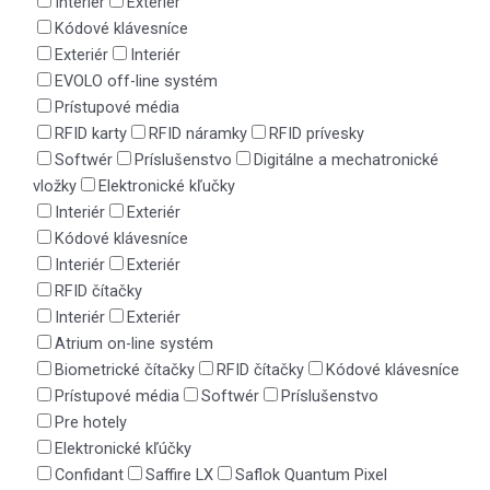
Interiér
Exteriér
Kódové klávesníce
Exteriér
Interiér
EVOLO off-line systém
Prístupové média
RFID karty
RFID náramky
RFID prívesky
Softwér
Príslušenstvo
Digitálne a mechatronické
vložky
Elektronické kľučky
Interiér
Exteriér
Kódové klávesníce
Interiér
Exteriér
RFID čítačky
Interiér
Exteriér
Atrium on-line systém
Biometrické čítačky
RFID čítačky
Kódové klávesníce
Prístupové média
Softwér
Príslušenstvo
Pre hotely
Elektronické kľúčky
Confidant
Saffire LX
Saflok Quantum Pixel