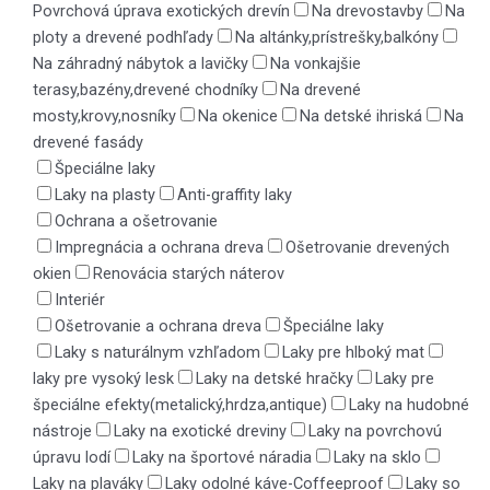
Povrchová úprava exotických drevín
Na drevostavby
Na
ploty a drevené podhľady
Na altánky,prístrešky,balkóny
Na záhradný nábytok a lavičky
Na vonkajšie
terasy,bazény,drevené chodníky
Na drevené
mosty,krovy,nosníky
Na okenice
Na detské ihriská
Na
drevené fasády
Špeciálne laky
Laky na plasty
Anti-graffity laky
Ochrana a ošetrovanie
Impregnácia a ochrana dreva
Ošetrovanie drevených
okien
Renovácia starých náterov
Interiér
Ošetrovanie a ochrana dreva
Špeciálne laky
Laky s naturálnym vzhľadom
Laky pre hlboký mat
laky pre vysoký lesk
Laky na detské hračky
Laky pre
špeciálne efekty(metalický,hrdza,antique)
Laky na hudobné
nástroje
Laky na exotické dreviny
Laky na povrchovú
úpravu lodí
Laky na športové náradia
Laky na sklo
Laky na plaváky
Laky odolné káve-Coffeeproof
Laky so