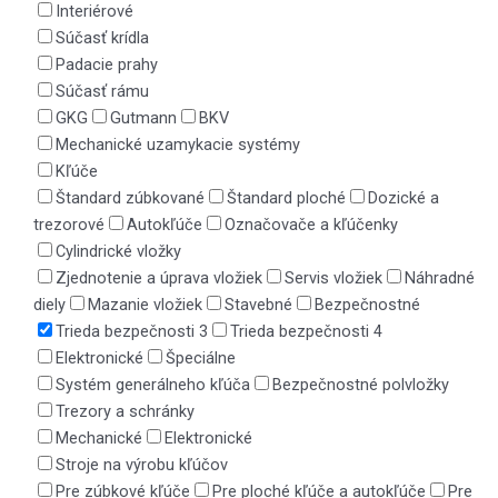
Interiérové
Súčasť krídla
Padacie prahy
Súčasť rámu
GKG
Gutmann
BKV
Mechanické uzamykacie systémy
Kľúče
Štandard zúbkované
Štandard ploché
Dozické a
trezorové
Autokľúče
Označovače a kľúčenky
Cylindrické vložky
Zjednotenie a úprava vložiek
Servis vložiek
Náhradné
diely
Mazanie vložiek
Stavebné
Bezpečnostné
Trieda bezpečnosti 3
Trieda bezpečnosti 4
Elektronické
Špeciálne
Systém generálneho kľúča
Bezpečnostné polvložky
Trezory a schránky
Mechanické
Elektronické
Stroje na výrobu kľúčov
Pre zúbkové kľúče
Pre ploché kľúče a autokľúče
Pre