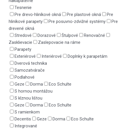
naklápateľné
Tesnenie
Pre drevo-hliníkové okná
Pre plastové okná
Pre
hliníkové parapety
Pre posuvno-zdvižné systémy
Pre
drevené okná
Stredové
Dorazové
Štulpové
Renovačné
Zasklievacie
Zaslepovacie na ráme
Parapety
Exteriérové
Interiérové
Doplnky k parapetám
Dverová technika
Samozatvárače
Podlahové
Geze
Dorma
Eco Schulte
S hornou montážou
S klznou lištou
Geze
Dorma
Eco Schulte
S ramienkom
Decentis
Geze
Dorma
Eco Schulte
Integrované