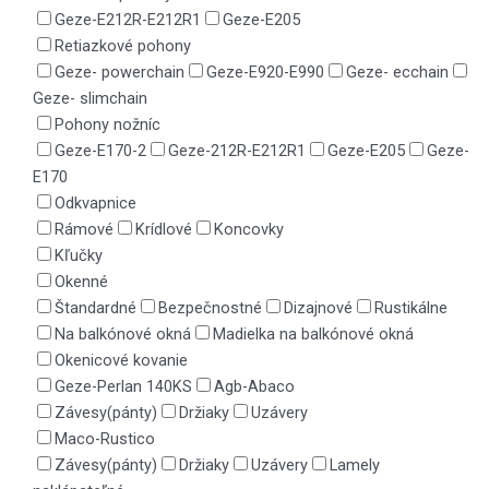
Geze-E212R-E212R1
Geze-E205
Retiazkové pohony
Geze- powerchain
Geze-E920-E990
Geze- ecchain
Geze- slimchain
Pohony nožníc
Geze-E170-2
Geze-212R-E212R1
Geze-E205
Geze-
E170
Odkvapnice
Rámové
Krídlové
Koncovky
Kľučky
Okenné
Štandardné
Bezpečnostné
Dizajnové
Rustikálne
Na balkónové okná
Madielka na balkónové okná
Okenicové kovanie
Geze-Perlan 140KS
Agb-Abaco
Závesy(pánty)
Držiaky
Uzávery
Maco-Rustico
Závesy(pánty)
Držiaky
Uzávery
Lamely