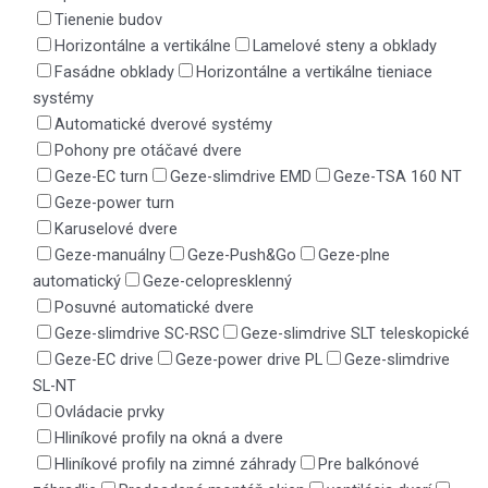
Tienenie budov
Horizontálne a vertikálne
Lamelové steny a obklady
Fasádne obklady
Horizontálne a vertikálne tieniace
systémy
Automatické dverové systémy
Pohony pre otáčavé dvere
Geze-EC turn
Geze-slimdrive EMD
Geze-TSA 160 NT
Geze-power turn
Karuselové dvere
Geze-manuálny
Geze-Push&Go
Geze-plne
automatický
Geze-celopresklenný
Posuvné automatické dvere
Geze-slimdrive SC-RSC
Geze-slimdrive SLT teleskopické
Geze-EC drive
Geze-power drive PL
Geze-slimdrive
SL-NT
Ovládacie prvky
Hliníkové profily na okná a dvere
Hliníkové profily na zimné záhrady
Pre balkónové