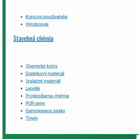
Koncoví používatelia
Výrobcovia
Stavebná chémia
Chemické kotvy
Doplnkový materiál
Izolačný materiál
Lepidlá
Protipožiarna chémia
PUR peny
Samolepiace pásky
Tmely