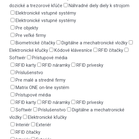
dozické a trezorové kľúče
Náhradné diely diely k strojom
Elektronické vstupné systémy
Elektronické vstupné systémy
Pre objekty
Pre veľké firmy
Biometrické čítačky
Digitálne a mechatronické vložky
Elektronické kľučky
Kódové klávesníce
RFID čítačky
Softwér
Prístupové média
RFID karty
RFID náramky
RFID prívesky
Príslušenstvo
Pre malé a stredné firmy
Matrix ONE on-line systém
Prístupové média
RFID karty
RFID náramky
RFID prívesky
Softwér
Príslušenstvo
Digitálne a mechatronické
vložky
Elektronické kľučky
Interiér
Exteriér
RFID čítačky