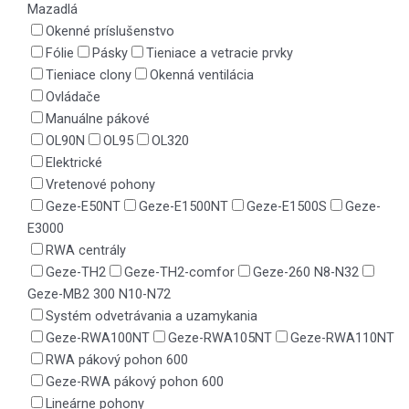
Mazadlá
Okenné príslušenstvo
Fólie
Pásky
Tieniace a vetracie prvky
Tieniace clony
Okenná ventilácia
Ovládače
Manuálne pákové
OL90N
OL95
OL320
Elektrické
Vretenové pohony
Geze-E50NT
Geze-E1500NT
Geze-E1500S
Geze-
E3000
RWA centrály
Geze-TH2
Geze-TH2-comfor
Geze-260 N8-N32
Geze-MB2 300 N10-N72
Systém odvetrávania a uzamykania
Geze-RWA100NT
Geze-RWA105NT
Geze-RWA110NT
RWA pákový pohon 600
Geze-RWA pákový pohon 600
Lineárne pohony