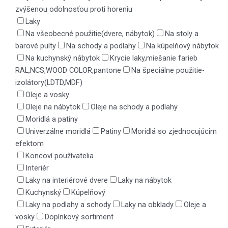
zvýšenou odolnosťou proti horeniu
Laky
Na všeobecné použitie(dvere, nábytok)
Na stoly a
barové pulty
Na schody a podlahy
Na kúpelňový nábytok
Na kuchynský nábytok
Krycie laky,miešanie farieb
RAL,NCS,WOOD COLOR,pantone
Na špeciálne použitie-
izolátory(LDTD,MDF)
Oleje a vosky
Oleje na nábytok
Oleje na schody a podlahy
Moridlá a patiny
Univerzálne moridlá
Patiny
Moridlá so zjednocujúcim
efektom
Koncoví používatelia
Interiér
Laky na interiérové dvere
Laky na nábytok
Kuchynský
Kúpelňový
Laky na podlahy a schody
Laky na obklady
Oleje a
vosky
Doplnkový sortiment