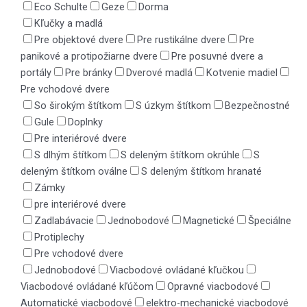
Eco Schulte
Geze
Dorma
Kľučky a madlá
Pre objektové dvere
Pre rustikálne dvere
Pre
panikové a protipožiarne dvere
Pre posuvné dvere a
portály
Pre bránky
Dverové madlá
Kotvenie madiel
Pre vchodové dvere
So širokým štítkom
S úzkym štítkom
Bezpečnostné
Gule
Doplnky
Pre interiérové dvere
S dlhým štítkom
S deleným štítkom okrúhle
S
deleným štítkom oválne
S deleným štítkom hranaté
Zámky
pre interiérové dvere
Zadlabávacie
Jednobodové
Magnetické
Špeciálne
Protiplechy
Pre vchodové dvere
Jednobodové
Viacbodové ovládané kľučkou
Viacbodové ovládané kľúčom
Opravné viacbodové
Automatické viacbodové
elektro-mechanické viacbodové