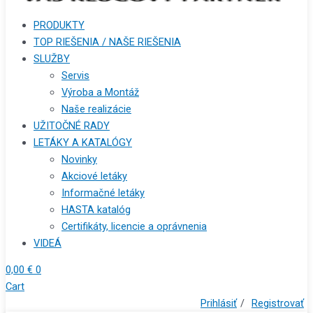
PRODUKTY
TOP RIEŠENIA / NAŠE RIEŠENIA
SLUŽBY
Servis
Výroba a Montáž
Naše realizácie
UŽITOČNÉ RADY
LETÁKY A KATALÓGY
Novinky
Akciové letáky
Informačné letáky
HASTA katalóg
Certifikáty, licencie a oprávnenia
VIDEÁ
0,00
€
0
Cart
Prihlásiť
/
Registrovať