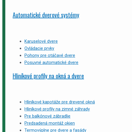
Automatické dverové systémy
Karuselové dvere
Ovládacie prvky
Pohony pre otáčavé dvere
Posuvné automatické dvere
Hliníkové profily na okná a dvere
Hliníkové kapotáže pre drevené okná
Hliníkové profily na zimné záhrady
Pre balkónové zábradlie
Predsadená montáž okien
Termovýplne pre dvere a fasády