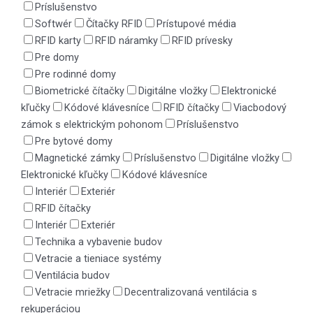
Príslušenstvo
Softwér
Čítačky RFID
Prístupové média
RFID karty
RFID náramky
RFID prívesky
Pre domy
Pre rodinné domy
Biometrické čítačky
Digitálne vložky
Elektronické
kľučky
Kódové klávesníce
RFID čítačky
Viacbodový
zámok s elektrickým pohonom
Príslušenstvo
Pre bytové domy
Magnetické zámky
Príslušenstvo
Digitálne vložky
Elektronické kľučky
Kódové klávesníce
Interiér
Exteriér
RFID čítačky
Interiér
Exteriér
Technika a vybavenie budov
Vetracie a tieniace systémy
Ventilácia budov
Vetracie mriežky
Decentralizovaná ventilácia s
rekuperáciou