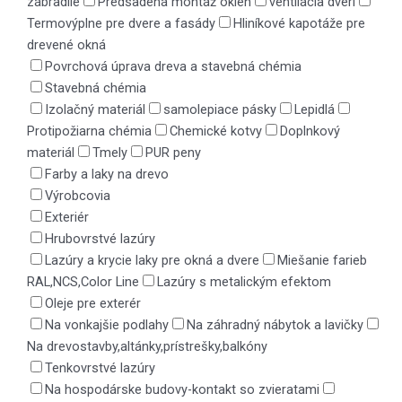
zábradlie
Predsadená montáž okien
ventilácia dverí
Termovýplne pre dvere a fasády
Hliníkové kapotáže pre
drevené okná
Povrchová úprava dreva a stavebná chémia
Stavebná chémia
Izolačný materiál
samolepiace pásky
Lepidlá
Protipožiarna chémia
Chemické kotvy
Doplnkový
materiál
Tmely
PUR peny
Farby a laky na drevo
Výrobcovia
Exteriér
Hrubovrstvé lazúry
Lazúry a krycie laky pre okná a dvere
Miešanie farieb
RAL,NCS,Color Line
Lazúry s metalickým efektom
Oleje pre exterér
Na vonkajšie podlahy
Na záhradný nábytok a lavičky
Na drevostavby,altánky,prístrešky,balkóny
Tenkovrstvé lazúry
Na hospodárske budovy-kontakt so zvieratami