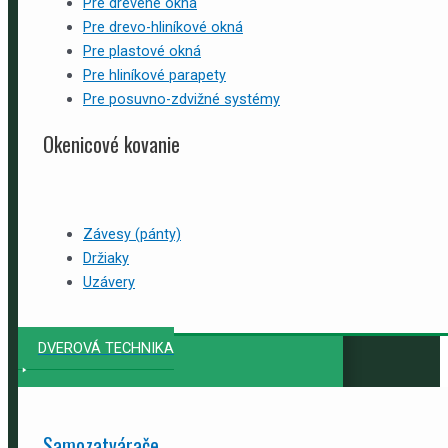
Pre drevené okná
Pre drevo-hliníkové okná
Pre plastové okná
Pre hliníkové parapety
Pre posuvno-zdvižné systémy
Okenicové kovanie
Závesy (pánty)
Držiaky
Uzávery
DVEROVÁ TECHNIKA
Samozatvárače