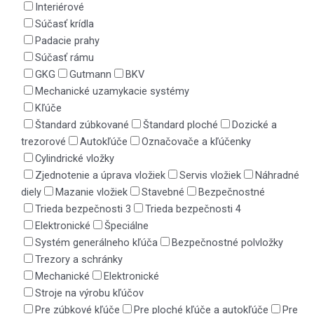
Interiérové
Súčasť krídla
Padacie prahy
Súčasť rámu
GKG
Gutmann
BKV
Mechanické uzamykacie systémy
Kľúče
Štandard zúbkované
Štandard ploché
Dozické a
trezorové
Autokľúče
Označovače a kľúčenky
Cylindrické vložky
Zjednotenie a úprava vložiek
Servis vložiek
Náhradné
diely
Mazanie vložiek
Stavebné
Bezpečnostné
Trieda bezpečnosti 3
Trieda bezpečnosti 4
Elektronické
Špeciálne
Systém generálneho kľúča
Bezpečnostné polvložky
Trezory a schránky
Mechanické
Elektronické
Stroje na výrobu kľúčov
Pre zúbkové kľúče
Pre ploché kľúče a autokľúče
Pre