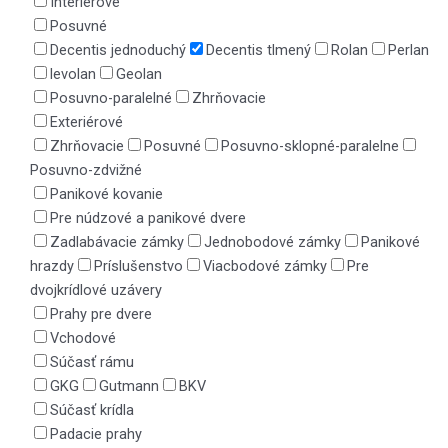
Interiérové
Posuvné
Decentis jednoduchý
Decentis tlmený
Rolan
Perlan
levolan
Geolan
Posuvno-paralelné
Zhrňovacie
Exteriérové
Zhrňovacie
Posuvné
Posuvno-sklopné-paralelne
Posuvno-zdvižné
Panikové kovanie
Pre núdzové a panikové dvere
Zadlabávacie zámky
Jednobodové zámky
Panikové
hrazdy
Príslušenstvo
Viacbodové zámky
Pre
dvojkrídlové uzávery
Prahy pre dvere
Vchodové
Súčasť rámu
GKG
Gutmann
BKV
Súčasť krídla
Padacie prahy