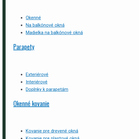
Okenné
Na balkónové okná
Madielka na balkónové okná
Parapety
Exteriérové
Interiérové
Doplnky k parapetám
Okenné kovanie
Kovanie pre drevené okná
Kovanie pre plastové okná