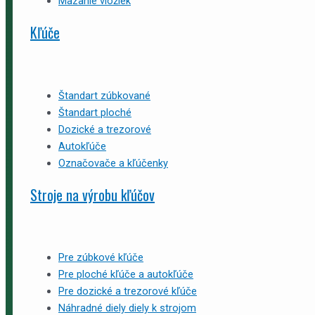
Mazanie vložiek
Kľúče
Štandart zúbkované
Štandart ploché
Dozické a trezorové
Autokľúče
Označovače a kľúčenky
Stroje na výrobu kľúčov
Pre zúbkové kľúče
Pre ploché kľúče a autokľúče
Pre dozické a trezorové kľúče
Náhradné diely diely k strojom