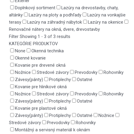
Exteriér
Doplnkový sortiment
Lazúry na drevostavby, chaty,
altánky
Lazúry na ploty a podhľady
Lazúry na vonkajšie
terasy
Lazúry na záhradný nábytok
Lazúry na okenice
Renovačné nátery na okná, dvere, drevostavby
Filter
Showing 1 - 3 of 3 results
KATEGÓRIE PRODUKTOV
None
Okenná technika
Okenné kovanie
Kovanie pre drevené okná
Nožnice
Stredové závory
Prevodovky
Rohovníky
Závesy(pánty)
Protiplechy
Ostatné
Kovanie pre hliníkové okná
Nožnice
Stredové závory
Prevodovky
Rohovníky
Závesy(pánty)
Protiplechy
Ostatné
Kovanie pre plastové okná
Závesy(pánty)
Protiplechy
Ostatné
Nožnice
Stredové závory
Prevodovky
Rohovníky
Montážný a servisný materiál k oknám