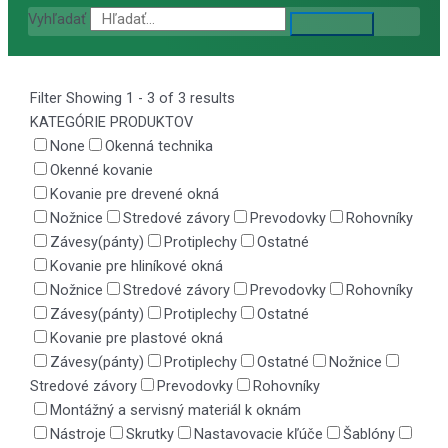
Vyhľadať
Filter
Showing 1 - 3 of 3 results
KATEGÓRIE PRODUKTOV
None
Okenná technika
Okenné kovanie
Kovanie pre drevené okná
Nožnice
Stredové závory
Prevodovky
Rohovníky
Závesy(pánty)
Protiplechy
Ostatné
Kovanie pre hliníkové okná
Nožnice
Stredové závory
Prevodovky
Rohovníky
Závesy(pánty)
Protiplechy
Ostatné
Kovanie pre plastové okná
Závesy(pánty)
Protiplechy
Ostatné
Nožnice
Stredové závory
Prevodovky
Rohovníky
Montážný a servisný materiál k oknám
Nástroje
Skrutky
Nastavovacie kľúče
Šablóny