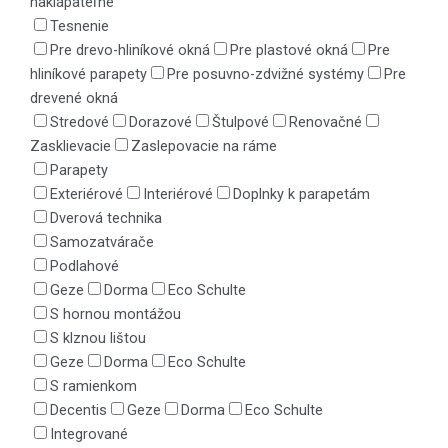
naklápateľné
Tesnenie
Pre drevo-hliníkové okná
Pre plastové okná
Pre
hliníkové parapety
Pre posuvno-zdvižné systémy
Pre
drevené okná
Stredové
Dorazové
Štulpové
Renovačné
Zasklievacie
Zaslepovacie na ráme
Parapety
Exteriérové
Interiérové
Doplnky k parapetám
Dverová technika
Samozatvárače
Podlahové
Geze
Dorma
Eco Schulte
S hornou montážou
S klznou lištou
Geze
Dorma
Eco Schulte
S ramienkom
Decentis
Geze
Dorma
Eco Schulte
Integrované