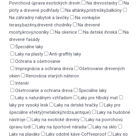
Povrchová úprava exotických drevín
Na drevostavby
Na
ploty a drevené podhľady
Na altánky,prístrešky,balkóny
Na záhradný nábytok a lavičky
Na vonkajšie
terasy,bazény,drevené chodníky
Na drevené
mosty,krovy,nosníky
Na okenice
Na detské ihriská
Na
drevené fasády
Špeciálne laky
Laky na plasty
Anti-graffity laky
Ochrana a ošetrovanie
Impregnácia a ochrana dreva
Ošetrovanie drevených
okien
Renovácia starých náterov
Interiér
Ošetrovanie a ochrana dreva
Špeciálne laky
Laky s naturálnym vzhľadom
Laky pre hlboký mat
laky pre vysoký lesk
Laky na detské hračky
Laky pre
špeciálne efekty(metalický,hrdza,antique)
Laky na hudobné
nástroje
Laky na exotické dreviny
Laky na povrchovú
úpravu lodí
Laky na športové náradia
Laky na sklo
Laky na plaváky
Laky odolné káve-Coffeeproof
Laky so