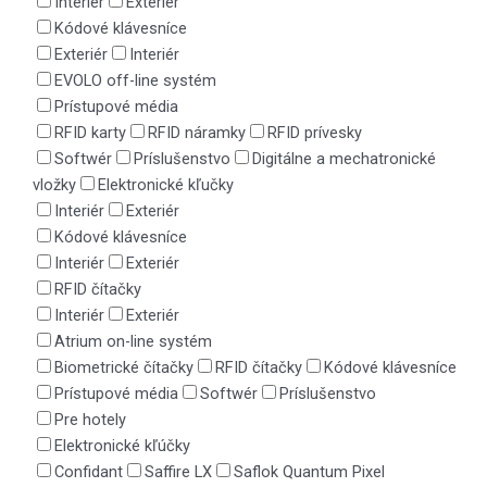
Interiér
Exteriér
Kódové klávesníce
Exteriér
Interiér
EVOLO off-line systém
Prístupové média
RFID karty
RFID náramky
RFID prívesky
Softwér
Príslušenstvo
Digitálne a mechatronické
vložky
Elektronické kľučky
Interiér
Exteriér
Kódové klávesníce
Interiér
Exteriér
RFID čítačky
Interiér
Exteriér
Atrium on-line systém
Biometrické čítačky
RFID čítačky
Kódové klávesníce
Prístupové média
Softwér
Príslušenstvo
Pre hotely
Elektronické kľúčky
Confidant
Saffire LX
Saflok Quantum Pixel