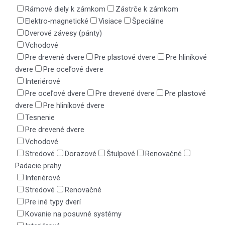
Rámové diely k zámkom
Zástrče k zámkom
Elektro-magnetické
Visiace
Špeciálne
Dverové závesy (pánty)
Vchodové
Pre drevené dvere
Pre plastové dvere
Pre hliníkové
dvere
Pre oceľové dvere
Interiérové
Pre oceľové dvere
Pre drevené dvere
Pre plastové
dvere
Pre hliníkové dvere
Tesnenie
Pre drevené dvere
Vchodové
Stredové
Dorazové
Štulpové
Renovačné
Padacie prahy
Interiérové
Stredové
Renovačné
Pre iné typy dverí
Kovanie na posuvné systémy