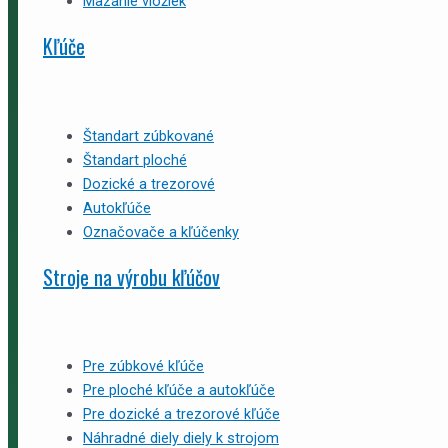
Mazanie vložiek
Kľúče
Štandart zúbkované
Štandart ploché
Dozické a trezorové
Autokľúče
Označovače a kľúčenky
Stroje na výrobu kľúčov
Pre zúbkové kľúče
Pre ploché kľúče a autokľúče
Pre dozické a trezorové kľúče
Náhradné diely diely k strojom