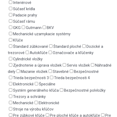
Interiérové
Súčasť krídla
Padacie prahy
Súčasť rámu
GKG
Gutmann
BKV
Mechanické uzamykacie systémy
Kľúče
Štandard zúbkované
Štandard ploché
Dozické a
trezorové
Autokľúče
Označovače a kľúčenky
Cylindrické vložky
Zjednotenie a úprava vložiek
Servis vložiek
Náhradné
diely
Mazanie vložiek
Stavebné
Bezpečnostné
Trieda bezpečnosti 3
Trieda bezpečnosti 4
Elektronické
Špeciálne
Systém generálneho kľúča
Bezpečnostné polvložky
Trezory a schránky
Mechanické
Elektronické
Stroje na výrobu kľúčov
Pre zúbkové kľúče
Pre ploché kľúče a autokľúče
Pre