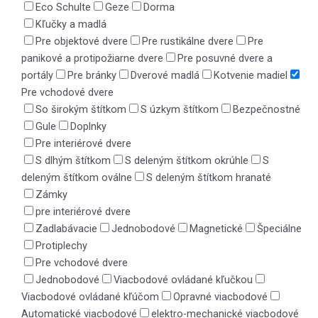
Eco Schulte
Geze
Dorma
Kľučky a madlá
Pre objektové dvere
Pre rustikálne dvere
Pre
panikové a protipožiarne dvere
Pre posuvné dvere a
portály
Pre bránky
Dverové madlá
Kotvenie madiel
Pre vchodové dvere
So širokým štítkom
S úzkym štítkom
Bezpečnostné
Gule
Doplnky
Pre interiérové dvere
S dlhým štítkom
S deleným štítkom okrúhle
S
deleným štítkom oválne
S deleným štítkom hranaté
Zámky
pre interiérové dvere
Zadlabávacie
Jednobodové
Magnetické
Špeciálne
Protiplechy
Pre vchodové dvere
Jednobodové
Viacbodové ovládané kľučkou
Viacbodové ovládané kľúčom
Opravné viacbodové
Automatické viacbodové
elektro-mechanické viacbodové