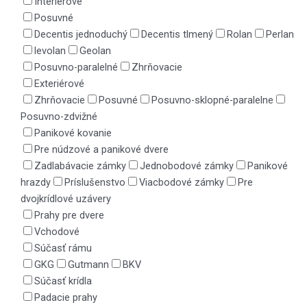
Interiérové
Posuvné
Decentis jednoduchý
Decentis tlmený
Rolan
Perlan
levolan
Geolan
Posuvno-paralelné
Zhrňovacie
Exteriérové
Zhrňovacie
Posuvné
Posuvno-sklopné-paralelne
Posuvno-zdvižné
Panikové kovanie
Pre núdzové a panikové dvere
Zadlabávacie zámky
Jednobodové zámky
Panikové
hrazdy
Príslušenstvo
Viacbodové zámky
Pre
dvojkrídlové uzávery
Prahy pre dvere
Vchodové
Súčasť rámu
GKG
Gutmann
BKV
Súčasť krídla
Padacie prahy