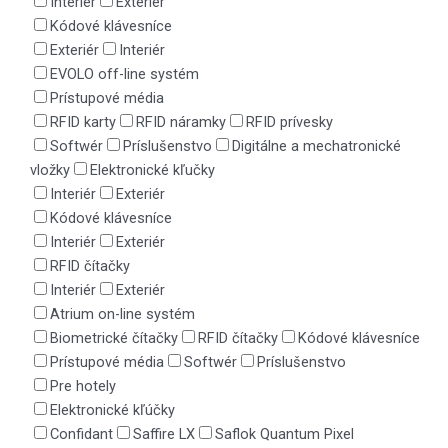
Interiér
Exteriér
Kódové klávesníce
Exteriér
Interiér
EVOLO off-line systém
Prístupové média
RFID karty
RFID náramky
RFID prívesky
Softwér
Príslušenstvo
Digitálne a mechatronické
vložky
Elektronické kľučky
Interiér
Exteriér
Kódové klávesníce
Interiér
Exteriér
RFID čítačky
Interiér
Exteriér
Atrium on-line systém
Biometrické čítačky
RFID čítačky
Kódové klávesníce
Prístupové média
Softwér
Príslušenstvo
Pre hotely
Elektronické kľúčky
Confidant
Saffire LX
Saflok Quantum Pixel