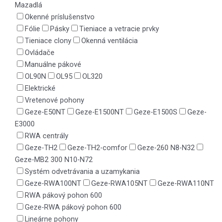
Mazadlá
Okenné príslušenstvo
Fólie
Pásky
Tieniace a vetracie prvky
Tieniace clony
Okenná ventilácia
Ovládače
Manuálne pákové
OL90N
OL95
OL320
Elektrické
Vretenové pohony
Geze-E50NT
Geze-E1500NT
Geze-E1500S
Geze-
E3000
RWA centrály
Geze-TH2
Geze-TH2-comfor
Geze-260 N8-N32
Geze-MB2 300 N10-N72
Systém odvetrávania a uzamykania
Geze-RWA100NT
Geze-RWA105NT
Geze-RWA110NT
RWA pákový pohon 600
Geze-RWA pákový pohon 600
Lineárne pohony