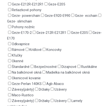
Geze-E212R-E212R1
Geze-E205
Retiazkové pohony
Geze- powerchain
Geze-E920-E990
Geze- ecchain
Geze- slimchain
Pohony nožníc
Geze-E170-2
Geze-212R-E212R1
Geze-E205
Geze-
E170
Odkvapnice
Rámové
Krídlové
Koncovky
Kľučky
Okenné
Štandardné
Bezpečnostné
Dizajnové
Rustikálne
Na balkónové okná
Madielka na balkónové okná
Okenicové kovanie
Geze-Perlan 140KS
Agb-Abaco
Závesy(pánty)
Držiaky
Uzávery
Maco-Rustico
Závesy(pánty)
Držiaky
Uzávery
Lamely