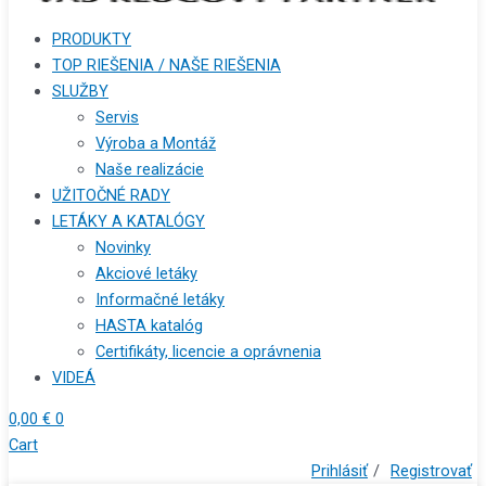
PRODUKTY
TOP RIEŠENIA / NAŠE RIEŠENIA
SLUŽBY
Servis
Výroba a Montáž
Naše realizácie
UŽITOČNÉ RADY
LETÁKY A KATALÓGY
Novinky
Akciové letáky
Informačné letáky
HASTA katalóg
Certifikáty, licencie a oprávnenia
VIDEÁ
0,00
€
0
Cart
Prihlásiť
/
Registrovať