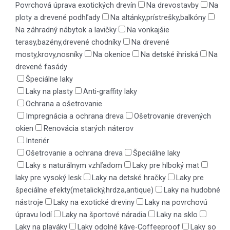
Povrchová úprava exotických drevín
Na drevostavby
Na
ploty a drevené podhľady
Na altánky,prístrešky,balkóny
Na záhradný nábytok a lavičky
Na vonkajšie
terasy,bazény,drevené chodníky
Na drevené
mosty,krovy,nosníky
Na okenice
Na detské ihriská
Na
drevené fasády
Špeciálne laky
Laky na plasty
Anti-graffity laky
Ochrana a ošetrovanie
Impregnácia a ochrana dreva
Ošetrovanie drevených
okien
Renovácia starých náterov
Interiér
Ošetrovanie a ochrana dreva
Špeciálne laky
Laky s naturálnym vzhľadom
Laky pre hlboký mat
laky pre vysoký lesk
Laky na detské hračky
Laky pre
špeciálne efekty(metalický,hrdza,antique)
Laky na hudobné
nástroje
Laky na exotické dreviny
Laky na povrchovú
úpravu lodí
Laky na športové náradia
Laky na sklo
Laky na plaváky
Laky odolné káve-Coffeeproof
Laky so