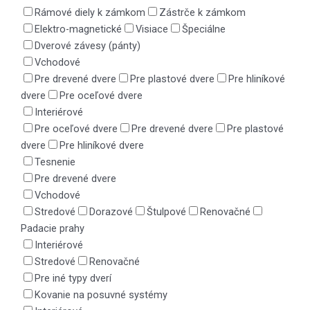
Rámové diely k zámkom
Zástrče k zámkom
Elektro-magnetické
Visiace
Špeciálne
Dverové závesy (pánty)
Vchodové
Pre drevené dvere
Pre plastové dvere
Pre hliníkové
dvere
Pre oceľové dvere
Interiérové
Pre oceľové dvere
Pre drevené dvere
Pre plastové
dvere
Pre hliníkové dvere
Tesnenie
Pre drevené dvere
Vchodové
Stredové
Dorazové
Štulpové
Renovačné
Padacie prahy
Interiérové
Stredové
Renovačné
Pre iné typy dverí
Kovanie na posuvné systémy