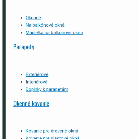
Okenné
Na balkónové okná
Madielka na balkónové okná
Parapety
Exteriérové
Interiérové
Doplnky k parapetám
Okenné kovanie
Kovanie pre drevené okná
Kovanie pre plastové okná