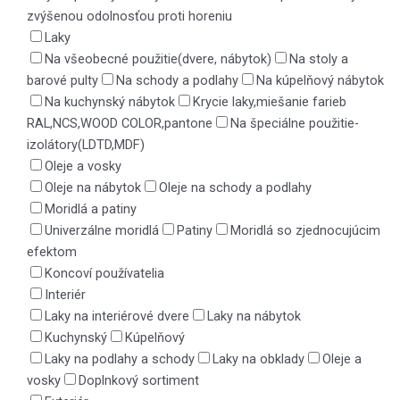
zvýšenou odolnosťou proti horeniu
Laky
Na všeobecné použitie(dvere, nábytok)
Na stoly a
barové pulty
Na schody a podlahy
Na kúpelňový nábytok
Na kuchynský nábytok
Krycie laky,miešanie farieb
RAL,NCS,WOOD COLOR,pantone
Na špeciálne použitie-
izolátory(LDTD,MDF)
Oleje a vosky
Oleje na nábytok
Oleje na schody a podlahy
Moridlá a patiny
Univerzálne moridlá
Patiny
Moridlá so zjednocujúcim
efektom
Koncoví používatelia
Interiér
Laky na interiérové dvere
Laky na nábytok
Kuchynský
Kúpelňový
Laky na podlahy a schody
Laky na obklady
Oleje a
vosky
Doplnkový sortiment