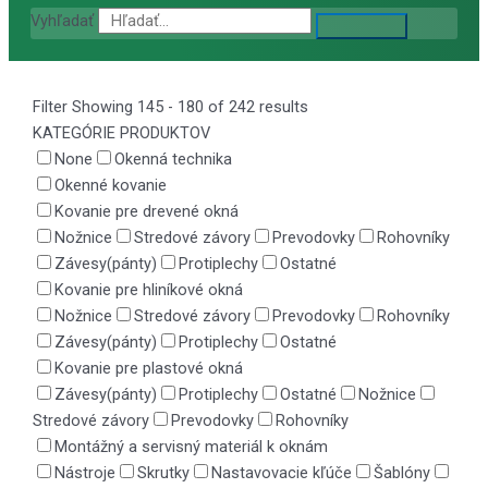
Vyhľadať
Filter
Showing 145 - 180 of 242 results
KATEGÓRIE PRODUKTOV
None
Okenná technika
Okenné kovanie
Kovanie pre drevené okná
Nožnice
Stredové závory
Prevodovky
Rohovníky
Závesy(pánty)
Protiplechy
Ostatné
Kovanie pre hliníkové okná
Nožnice
Stredové závory
Prevodovky
Rohovníky
Závesy(pánty)
Protiplechy
Ostatné
Kovanie pre plastové okná
Závesy(pánty)
Protiplechy
Ostatné
Nožnice
Stredové závory
Prevodovky
Rohovníky
Montážný a servisný materiál k oknám
Nástroje
Skrutky
Nastavovacie kľúče
Šablóny