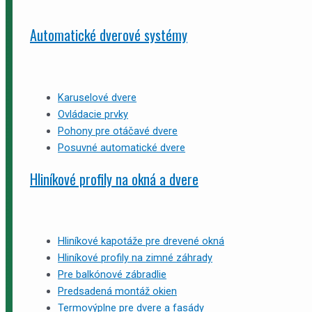
Automatické dverové systémy
Karuselové dvere
Ovládacie prvky
Pohony pre otáčavé dvere
Posuvné automatické dvere
Hliníkové profily na okná a dvere
Hliníkové kapotáže pre drevené okná
Hliníkové profily na zimné záhrady
Pre balkónové zábradlie
Predsadená montáž okien
Termovýplne pre dvere a fasády