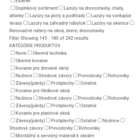
Exteriér
Doplnkový sortiment
Lazúry na drevostavby, chaty,
altánky
Lazúry na ploty a podhľady
Lazúry na vonkajšie
terasy
Lazúry na záhradný nábytok
Lazúry na okenice
Renovačné nátery na okná, dvere, drevostavby
Filter
Showing 145 - 180 of 242 results
KATEGÓRIE PRODUKTOV
None
Okenná technika
Okenné kovanie
Kovanie pre drevené okná
Nožnice
Stredové závory
Prevodovky
Rohovníky
Závesy(pánty)
Protiplechy
Ostatné
Kovanie pre hliníkové okná
Nožnice
Stredové závory
Prevodovky
Rohovníky
Závesy(pánty)
Protiplechy
Ostatné
Kovanie pre plastové okná
Závesy(pánty)
Protiplechy
Ostatné
Nožnice
Stredové závory
Prevodovky
Rohovníky
Montážný a servisný materiál k oknám