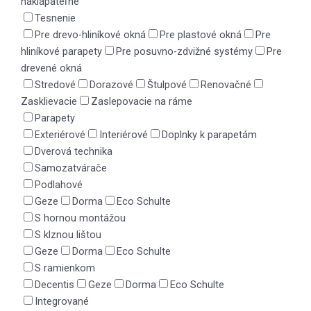
naklápateľné
Tesnenie
Pre drevo-hliníkové okná
Pre plastové okná
Pre
hliníkové parapety
Pre posuvno-zdvižné systémy
Pre
drevené okná
Stredové
Dorazové
Štulpové
Renovačné
Zasklievacie
Zaslepovacie na ráme
Parapety
Exteriérové
Interiérové
Doplnky k parapetám
Dverová technika
Samozatvárače
Podlahové
Geze
Dorma
Eco Schulte
S hornou montážou
S klznou lištou
Geze
Dorma
Eco Schulte
S ramienkom
Decentis
Geze
Dorma
Eco Schulte
Integrované