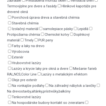
zábradlie
Predsadená montáž okien
ventilácia dverí
Termovýplne pre dvere a fasády
Hliníkové kapotáže pre
drevené okná
Povrchová úprava dreva a stavebná chémia
Stavebná chémia
Izolačný materiál
samolepiace pásky
Lepidlá
Protipožiarna chémia
Chemické kotvy
Doplnkový
materiál
Tmely
PUR peny
Farby a laky na drevo
Výrobcovia
Exteriér
Hrubovrstvé lazúry
Lazúry a krycie laky pre okná a dvere
Miešanie farieb
RAL,NCS,Color Line
Lazúry s metalickým efektom
Oleje pre exterér
Na vonkajšie podlahy
Na záhradný nábytok a lavičky
Na drevostavby,altánky,prístrešky,balkóny
Tenkovrstvé lazúry
Na hospodárske budovy-kontakt so zvieratami