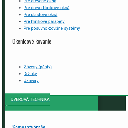
Pre drevené okná
Pre drevo-hliníkové okná
Pre plastové okná
Pre hliníkové parapety
Pre posuvno-zdvižné systémy
Okenicové kovanie
Závesy (pánty)
Držiaky
Uzávery
DVEROVÁ TECHNIKA
Samozatvárače