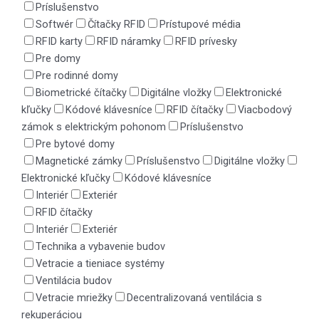
Príslušenstvo
Softwér
Čítačky RFID
Prístupové média
RFID karty
RFID náramky
RFID prívesky
Pre domy
Pre rodinné domy
Biometrické čítačky
Digitálne vložky
Elektronické
kľučky
Kódové klávesníce
RFID čítačky
Viacbodový
zámok s elektrickým pohonom
Príslušenstvo
Pre bytové domy
Magnetické zámky
Príslušenstvo
Digitálne vložky
Elektronické kľučky
Kódové klávesníce
Interiér
Exteriér
RFID čítačky
Interiér
Exteriér
Technika a vybavenie budov
Vetracie a tieniace systémy
Ventilácia budov
Vetracie mriežky
Decentralizovaná ventilácia s
rekuperáciou