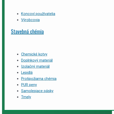
Koncoví používatelia
Výrobcovia
Stavebná chémia
Chemické kotvy
Doplnkový materiál
Izolačný materiál
Lepidlá
Protipožiarna chémia
PUR peny
Samolepiace pásky
Tmely