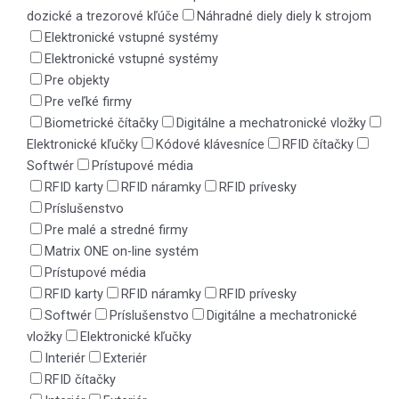
dozické a trezorové kľúče
Náhradné diely diely k strojom
Elektronické vstupné systémy
Elektronické vstupné systémy
Pre objekty
Pre veľké firmy
Biometrické čítačky
Digitálne a mechatronické vložky
Elektronické kľučky
Kódové klávesníce
RFID čítačky
Softwér
Prístupové média
RFID karty
RFID náramky
RFID prívesky
Príslušenstvo
Pre malé a stredné firmy
Matrix ONE on-line systém
Prístupové média
RFID karty
RFID náramky
RFID prívesky
Softwér
Príslušenstvo
Digitálne a mechatronické
vložky
Elektronické kľučky
Interiér
Exteriér
RFID čítačky