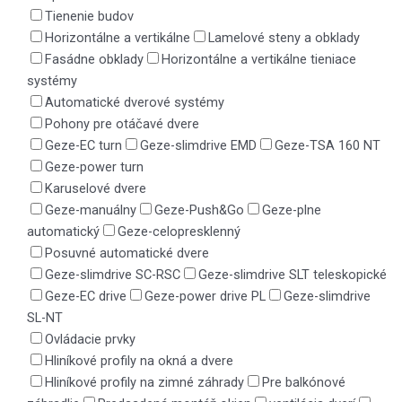
Tienenie budov
Horizontálne a vertikálne
Lamelové steny a obklady
Fasádne obklady
Horizontálne a vertikálne tieniace
systémy
Automatické dverové systémy
Pohony pre otáčavé dvere
Geze-EC turn
Geze-slimdrive EMD
Geze-TSA 160 NT
Geze-power turn
Karuselové dvere
Geze-manuálny
Geze-Push&Go
Geze-plne
automatický
Geze-celopresklenný
Posuvné automatické dvere
Geze-slimdrive SC-RSC
Geze-slimdrive SLT teleskopické
Geze-EC drive
Geze-power drive PL
Geze-slimdrive
SL-NT
Ovládacie prvky
Hliníkové profily na okná a dvere
Hliníkové profily na zimné záhrady
Pre balkónové